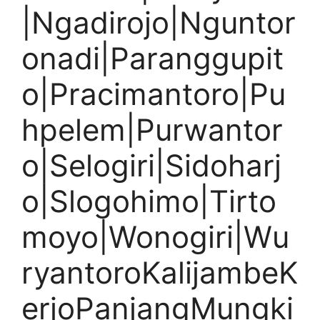
|Ngadirojo|Nguntor
onadi|Paranggupit
o|Pracimantoro|Pu
hpelem|Purwantor
o|Selogiri|Sidoharj
o|Slogohimo|Tirto
moyo|Wonogiri|Wu
ryantoroKalijambeK
erjoPanjangMungki