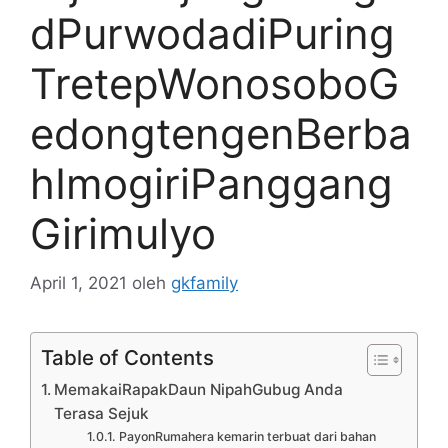
dPurwodadiPuring
TretepWonosoboG
edongtengenBerba
hImogiriPanggang
Girimulyo
April 1, 2021
oleh
gkfamily
Table of Contents
MemakaiRapakDaun NipahGubug Anda
Terasa Sejuk
PayonRumahera kemarin terbuat dari bahan