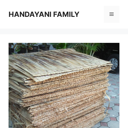
Langsung
ke
HANDAYANI FAMILY
Menu
isi