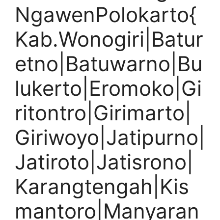
NgawenPolokarto{
Kab.Wonogiri|Batur
etno|Batuwarno|Bu
lukerto|Eromoko|Gi
ritontro|Girimarto|
Giriwoyo|Jatipurno|
Jatiroto|Jatisrono|
Karangtengah|Kis
mantoro|Manyaran