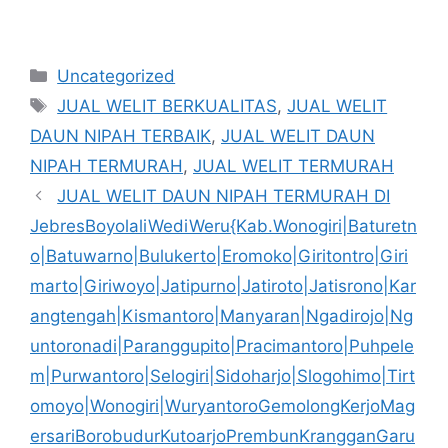
Kategori
Uncategorized
Tag
JUAL WELIT BERKUALITAS
,
JUAL WELIT
DAUN NIPAH TERBAIK
,
JUAL WELIT DAUN
NIPAH TERMURAH
,
JUAL WELIT TERMURAH
JUAL WELIT DAUN NIPAH TERMURAH DI
JebresBoyolaliWediWeru{Kab.Wonogiri|Baturetn
o|Batuwarno|Bulukerto|Eromoko|Giritontro|Giri
marto|Giriwoyo|Jatipurno|Jatiroto|Jatisrono|Kar
angtengah|Kismantoro|Manyaran|Ngadirojo|Ng
untoronadi|Paranggupito|Pracimantoro|Puhpele
m|Purwantoro|Selogiri|Sidoharjo|Slogohimo|Tirt
omoyo|Wonogiri|WuryantoroGemolongKerjoMag
ersariBorobudurKutoarjoPrembunKrangganGaru