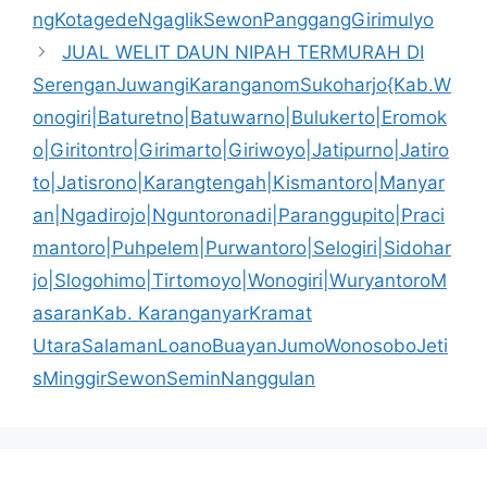
ngKotagedeNgaglikSewonPanggangGirimulyo
JUAL WELIT DAUN NIPAH TERMURAH DI
SerenganJuwangiKaranganomSukoharjo{Kab.W
onogiri|Baturetno|Batuwarno|Bulukerto|Eromok
o|Giritontro|Girimarto|Giriwoyo|Jatipurno|Jatiro
to|Jatisrono|Karangtengah|Kismantoro|Manyar
an|Ngadirojo|Nguntoronadi|Paranggupito|Praci
mantoro|Puhpelem|Purwantoro|Selogiri|Sidohar
jo|Slogohimo|Tirtomoyo|Wonogiri|WuryantoroM
asaranKab. KaranganyarKramat
UtaraSalamanLoanoBuayanJumoWonosoboJeti
sMinggirSewonSeminNanggulan