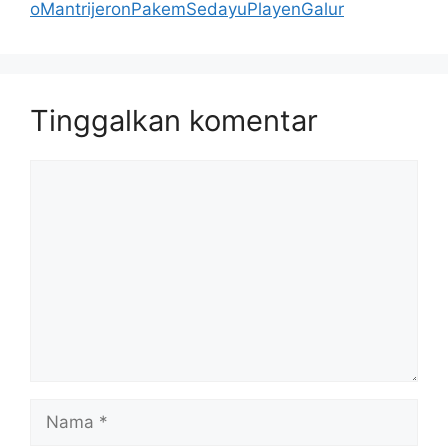
oMantrijeronPakemSedayuPlayenGalur
Tinggalkan komentar
Komentar
Nama