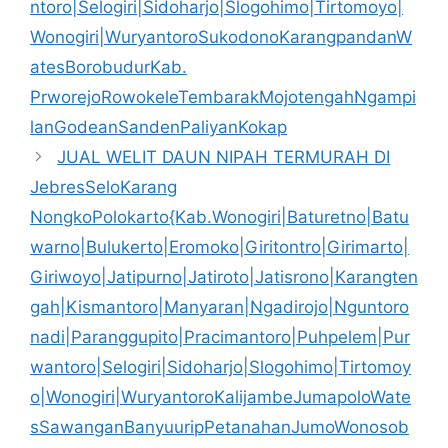
ntoro|Selogiri|Sidoharjo|Slogohimo|Tirtomoyo|
Wonogiri|WuryantoroSukodonoKarangpandanW
atesBorobudurKab.
PrworejoRowokeleTembarakMojotengahNgampi
lanGodeanSandenPaliyanKokap
JUAL WELIT DAUN NIPAH TERMURAH DI
JebresSeloKarang
NongkoPolokarto{Kab.Wonogiri|Baturetno|Batu
warno|Bulukerto|Eromoko|Giritontro|Girimarto|
Giriwoyo|Jatipurno|Jatiroto|Jatisrono|Karangten
gah|Kismantoro|Manyaran|Ngadirojo|Nguntoro
nadi|Paranggupito|Pracimantoro|Puhpelem|Pur
wantoro|Selogiri|Sidoharjo|Slogohimo|Tirtomoy
o|Wonogiri|WuryantoroKalijambeJumapoloWate
sSawanganBanyuuripPetanahanJumoWonosob