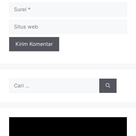
Surel
Situs
web
Cari
untuk: