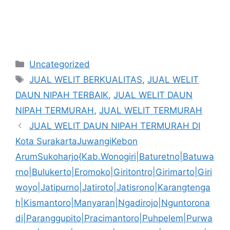
Kategori
Uncategorized
Tag
JUAL WELIT BERKUALITAS
,
JUAL WELIT
DAUN NIPAH TERBAIK
,
JUAL WELIT DAUN
NIPAH TERMURAH
,
JUAL WELIT TERMURAH
JUAL WELIT DAUN NIPAH TERMURAH DI
Kota SurakartaJuwangiKebon
ArumSukoharjo{Kab.Wonogiri|Baturetno|Batuwa
rno|Bulukerto|Eromoko|Giritontro|Girimarto|Giri
woyo|Jatipurno|Jatiroto|Jatisrono|Karangtenga
h|Kismantoro|Manyaran|Ngadirojo|Nguntorona
di|Paranggupito|Pracimantoro|Puhpelem|Purwa