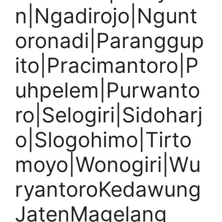
n|Ngadirojo|Ngunt
oronadi|Paranggup
ito|Pracimantoro|P
uhpelem|Purwanto
ro|Selogiri|Sidoharj
o|Slogohimo|Tirto
moyo|Wonogiri|Wu
ryantoroKedawung
JatenMagelang