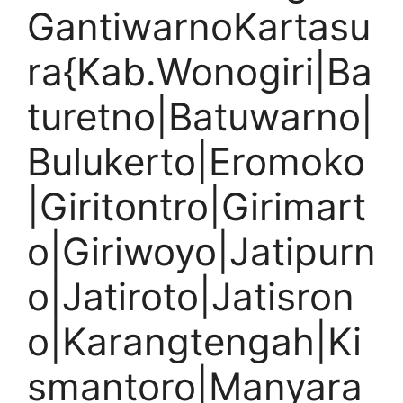
GantiwarnoKartasu
ra{Kab.Wonogiri|Ba
turetno|Batuwarno|
Bulukerto|Eromoko
|Giritontro|Girimart
o|Giriwoyo|Jatipurn
o|Jatiroto|Jatisron
o|Karangtengah|Ki
smantoro|Manyara