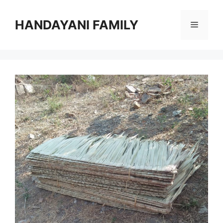
Langsung
ke
HANDAYANI FAMILY
Menu
isi