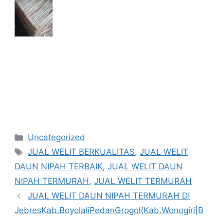
Kategori
Uncategorized
Tag
JUAL WELIT BERKUALITAS
,
JUAL WELIT
DAUN NIPAH TERBAIK
,
JUAL WELIT DAUN
NIPAH TERMURAH
,
JUAL WELIT TERMURAH
JUAL WELIT DAUN NIPAH TERMURAH DI
JebresKab.BoyolaliPedanGrogol{Kab.Wonogiri|B