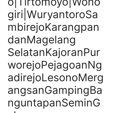
o|Tirtomoyo|Wono
giri|WuryantoroSa
mbirejoKarangpan
danMagelang
SelatanKajoranPur
worejoPejagoanNg
adirejoLesonoMerg
angsanGampingBa
nguntapanSeminG