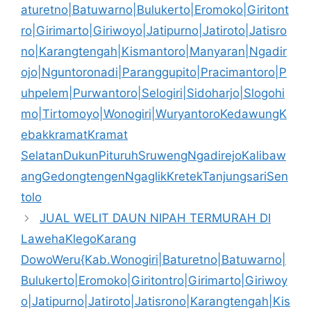
aturetno|Batuwarno|Bulukerto|Eromoko|Giritont
ro|Girimarto|Giriwoyo|Jatipurno|Jatiroto|Jatisro
no|Karangtengah|Kismantoro|Manyaran|Ngadir
ojo|Nguntoronadi|Paranggupito|Pracimantoro|P
uhpelem|Purwantoro|Selogiri|Sidoharjo|Slogohi
mo|Tirtomoyo|Wonogiri|WuryantoroKedawungK
ebakkramatKramat
SelatanDukunPituruhSruwengNgadirejoKalibaw
angGedongtengenNgaglikKretekTanjungsariSen
tolo
JUAL WELIT DAUN NIPAH TERMURAH DI
LawehaKlegoKarang
DowoWeru{Kab.Wonogiri|Baturetno|Batuwarno|
Bulukerto|Eromoko|Giritontro|Girimarto|Giriwoy
o|Jatipurno|Jatiroto|Jatisrono|Karangtengah|Kis