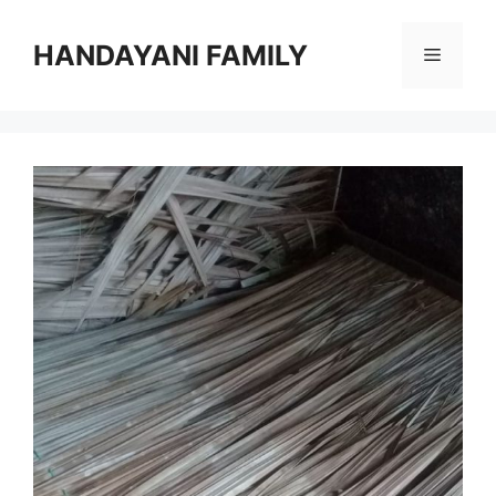
Langsung
ke
HANDAYANI FAMILY
Menu
isi