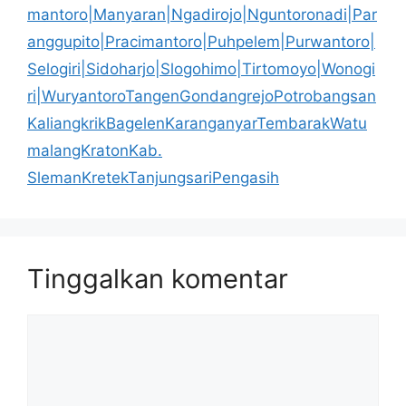
mantoro|Manyaran|Ngadirojo|Nguntoronadi|Par
anggupito|Pracimantoro|Puhpelem|Purwantoro|
Selogiri|Sidoharjo|Slogohimo|Tirtomoyo|Wonogi
ri|WuryantoroTangenGondangrejoPotrobangsan
KaliangkrikBagelenKaranganyarTembarakWatu
malangKratonKab.
SlemanKretekTanjungsariPengasih
Tinggalkan komentar
Komentar