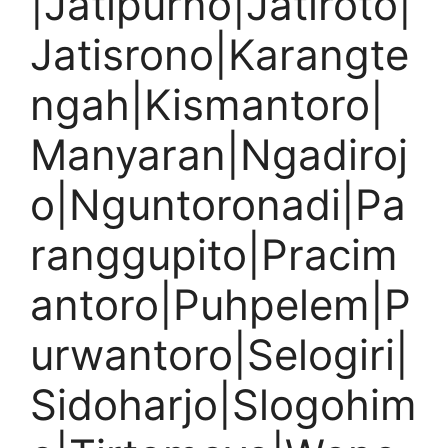
|Jatipurno|Jatiroto|
Jatisrono|Karangte
ngah|Kismantoro|
Manyaran|Ngadiroj
o|Nguntoronadi|Pa
ranggupito|Pracim
antoro|Puhpelem|P
urwantoro|Selogiri|
Sidoharjo|Slogohim