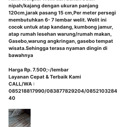
nipah/kajang dengan ukuran panjang
120cm,jarak pasang 15 cm,Per meter persegi
membutuhkan 6- 7 lembar welit. Welit ini
cocok untuk atap kandang, kumbong jamur,
atap rumah lesehan warung/rumah makan,
Gasebo,warung angkringan, gasebo tempat
wisata.Sehingga terasa nyaman dingin di
bawahnya
Harga Rp. 7.500;-/lembar
Layanan Cepat & Terbaik Kami
CALL/WA :
085218817990/083877829204/0852103284
40