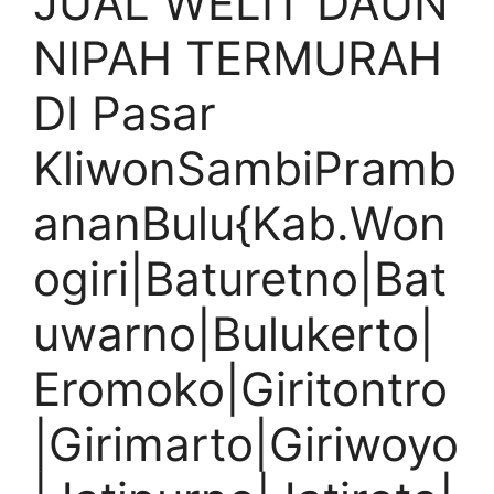
JUAL WELIT DAUN
NIPAH TERMURAH
DI Pasar
KliwonSambiPramb
ananBulu{Kab.Won
ogiri|Baturetno|Bat
uwarno|Bulukerto|
Eromoko|Giritontro
|Girimarto|Giriwoyo