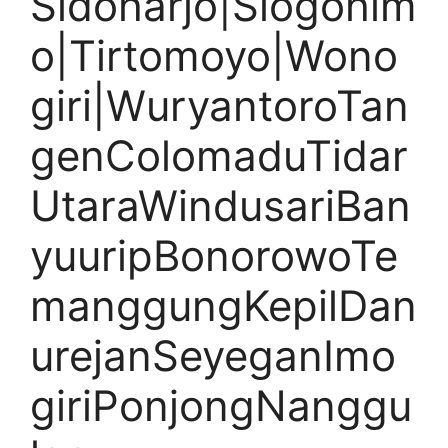
Sidoharjo|Slogohim
o|Tirtomoyo|Wono
giri|WuryantoroTan
genColomaduTidar
UtaraWindusariBan
yuuripBonorowoTe
manggungKepilDan
urejanSeyeganImo
giriPonjongNanggu