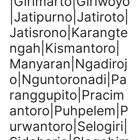
|Girimarto|Giriwoyo
|Jatipurno|Jatiroto|
Jatisrono|Karangte
ngah|Kismantoro|
Manyaran|Ngadiroj
o|Nguntoronadi|Pa
ranggupito|Pracim
antoro|Puhpelem|P
urwantoro|Selogiri|