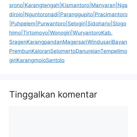
srono|Karangtengah|Kismantoro|Manyaran|Nga
dirojo|Nguntoronadi|Paranggupito|Pracimantoro
|Puhpelem|Purwantoro|Selogiri|Sidoharjo|Slogo
himo|Tirtomoyo|Wonogiri|WuryantoroKab.
SragenKarangpandanMagersariWindusariBayan
PrembunKaloranSelomertoDanurejanTempelImo
giriKarangmojoSentolo
Tinggalkan komentar
Komentar