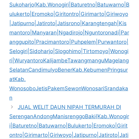
Sukoharjo{Kab.Wonogiri|Baturetno|Batuwarno|B
ulukerto|Eromoko|Giritontro|Girimarto|Giriwoyo
|Jatipurno|Jatiroto|Jatisrono|Karangtengah|Kis
mantoro|Manyaran|Ngadirojo|Nguntoronadi|Par
anggupito|Pracimantoro|Puhpelem|Purwantoro|
Selogiri|Sidoharjo|Slogohimo|Tirtomoyo|Wonogi
ri|WuryantoroKalijambeTawangmanguMagelang
SelatanCandimulyoBenerKab.KebumenPringsur
atKab.
WonosoboJetisPakemSewonWonosariSrandaka
n
JUAL WELIT DAUN NIPAH TERMURAH DI
SerenganAndongManisrenggoBaki{Kab.Wonogir
i|Baturetno|Batuwarno|Bulukerto|Eromoko|Girit
ontro|Girimarto|Giriwoyo|Jatipurno|Jatiroto|Jati