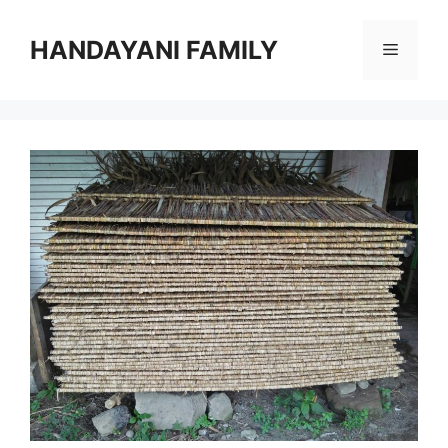
Langsung
ke
HANDAYANI FAMILY
Menu
isi