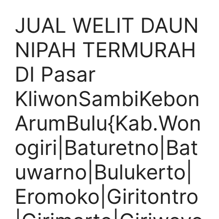
JUAL WELIT DAUN
NIPAH TERMURAH
DI Pasar
KliwonSambiKebon
ArumBulu{Kab.Won
ogiri|Baturetno|Bat
uwarno|Bulukerto|
Eromoko|Giritontro