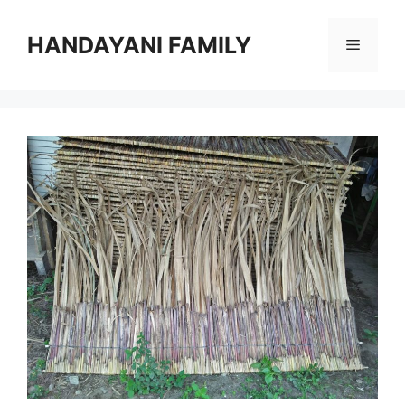
Langsung
ke
HANDAYANI FAMILY
Menu
isi