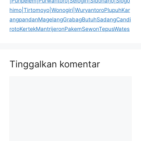
|Puhpelem|Purwantoro|Selogiri|Sidoharjo|Slogo
himo|Tirtomoyo|Wonogiri|WuryantoroPlupuhKar
angpandanMagelangGrabagButuhSadangCandi
rotoKertekMantrijeronPakemSewonTepusWates
Tinggalkan komentar
Komentar