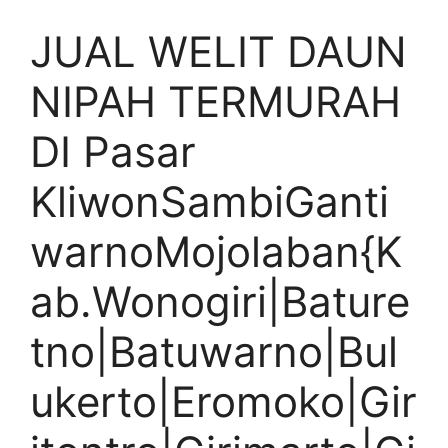
JUAL WELIT DAUN
NIPAH TERMURAH
DI Pasar
KliwonSambiGanti
warnoMojolaban{K
ab.Wonogiri|Bature
tno|Batuwarno|Bul
ukerto|Eromoko|Gir