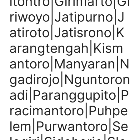
itontro|Girimarto|Gi
riwoyo|Jatipurno|J
atiroto|Jatisrono|K
arangtengah|Kism
antoro|Manyaran|N
gadirojo|Nguntoron
adi|Paranggupito|P
racimantoro|Puhpe
lem|Purwantoro|Se