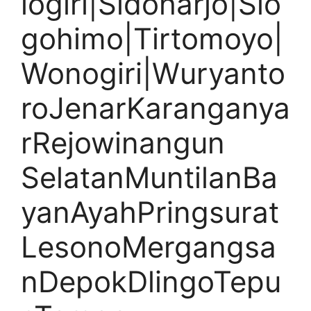
logiri|Sidoharjo|Slo
gohimo|Tirtomoyo|
Wonogiri|Wuryanto
roJenarKaranganya
rRejowinangun
SelatanMuntilanBa
yanAyahPringsurat
LesonoMergangsa
nDepokDlingoTepu