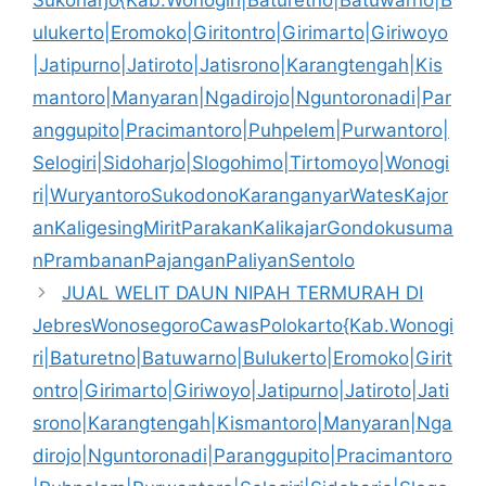
Sukoharjo{Kab.Wonogiri|Baturetno|Batuwarno|B
ulukerto|Eromoko|Giritontro|Girimarto|Giriwoyo
|Jatipurno|Jatiroto|Jatisrono|Karangtengah|Kis
mantoro|Manyaran|Ngadirojo|Nguntoronadi|Par
anggupito|Pracimantoro|Puhpelem|Purwantoro|
Selogiri|Sidoharjo|Slogohimo|Tirtomoyo|Wonogi
ri|WuryantoroSukodonoKaranganyarWatesKajor
anKaligesingMiritParakanKalikajarGondokusuma
nPrambananPajanganPaliyanSentolo
JUAL WELIT DAUN NIPAH TERMURAH DI
JebresWonosegoroCawasPolokarto{Kab.Wonogi
ri|Baturetno|Batuwarno|Bulukerto|Eromoko|Girit
ontro|Girimarto|Giriwoyo|Jatipurno|Jatiroto|Jati
srono|Karangtengah|Kismantoro|Manyaran|Nga
dirojo|Nguntoronadi|Paranggupito|Pracimantoro