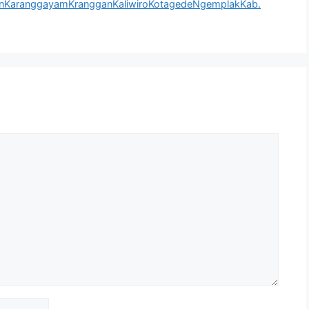
enKaranggayamKrangganKaliwiroKotagedeNgemplakKab.