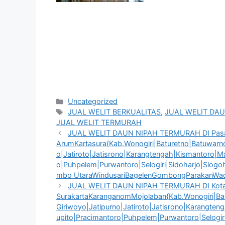
Kategori
Uncategorized
Tag
JUAL WELIT BERKUALITAS
,
JUAL WELIT DAU
JUAL WELIT TERMURAH
JUAL WELIT DAUN NIPAH TERMURAH DI Pasa
ArumKartasura{Kab.Wonogiri|Baturetno|Batuwarno|
o|Jatiroto|Jatisrono|Karangtengah|Kismantoro|M
o|Puhpelem|Purwantoro|Selogiri|Sidoharjo|Slog
mbo UtaraWindusariBagelenGombongParakanWada
JUAL WELIT DAUN NIPAH TERMURAH DI Kot
SurakartaKaranganomMojolaban{Kab.Wonogiri|Batu
Giriwoyo|Jatipurno|Jatiroto|Jatisrono|Karangte
upito|Pracimantoro|Puhpelem|Purwantoro|Selogi