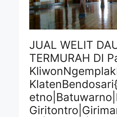
JUAL WELIT DA
TERMURAH DI P
KliwonNgemplak
KlatenBendosari
etno|Batuwarno|
Giritontro|Girima