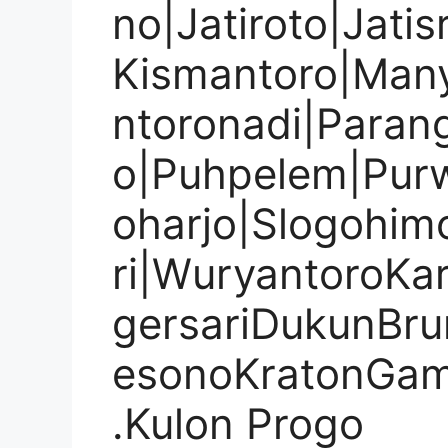
no|Jatiroto|Jati
Kismantoro|Many
ntoronadi|Paran
o|Puhpelem|Purw
oharjo|Slogohim
ri|WuryantoroK
gersariDukunBr
esonoKratonGam
.Kulon Progo