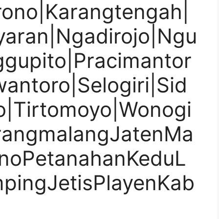
srono|Karangtengah|
aran|Ngadirojo|Ngu
ggupito|Pracimantor
antoro|Selogiri|Sid
o|Tirtomoyo|Wonogi
arangmalangJatenMa
unoPetanahanKeduL
pingJetisPlayenKab