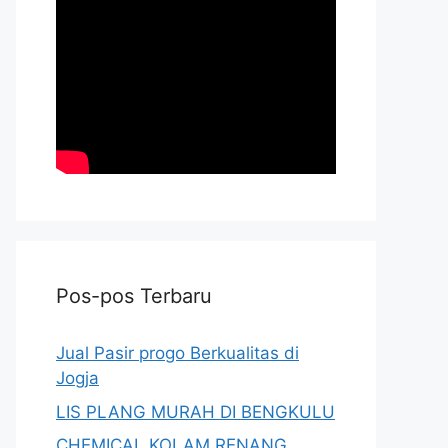
Pos-pos Terbaru
Jual Pasir progo Berkualitas di
Jogja
LIS PLANG MURAH DI BENGKULU
CHEMICAL KOLAM RENANG