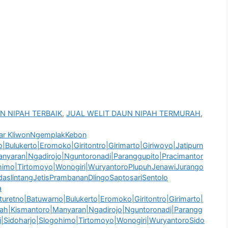
N NIPAH TERBAIK
,
JUAL WELIT DAUN NIPAH TERMURAH
,
r KliwonNgemplakKebon
Bulukerto|Eromoko|Giritontro|Girimarto|Giriwoyo|Jatipurn
anyaran|Ngadirojo|Nguntoronadi|Paranggupito|Pracimantor
ohimo|Tirtomoyo|Wonogiri|WuryantoroPlupuhJenawiJurango
slintangJetisPrambananDlingoSaptosariSentolo
a
retno|Batuwarno|Bulukerto|Eromoko|Giritontro|Girimarto|
ngah|Kismantoro|Manyaran|Ngadirojo|Nguntoronadi|Parangg
ri|Sidoharjo|Slogohimo|Tirtomoyo|Wonogiri|WuryantoroSido