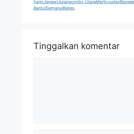
harjoJenawiJurangombo UtaraMertoyudanBagel
BantulSemanuWates
Tinggalkan komentar
Komentar
Nama