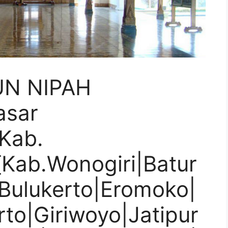
UN NIPAH
asar
Kab.
{Kab.Wonogiri|Batur
Bulukerto|Eromoko|
rto|Giriwoyo|Jatipur