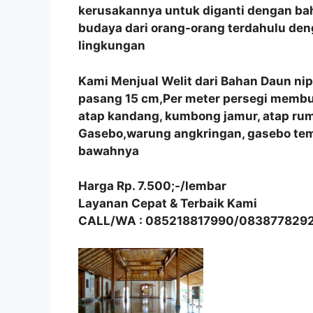
kerusakannya untuk diganti dengan bah
budaya dari orang-orang terdahulu de
lingkungan
Kami Menjual Welit dari Bahan Daun ni
pasang 15 cm,Per meter persegi membutu
atap kandang, kumbong jamur, atap r
Gasebo,warung angkringan, gasebo tem
bawahnya
Harga Rp. 7.500;-/lembar
Layanan Cepat & Terbaik Kami
CALL/WA : 085218817990/083877829