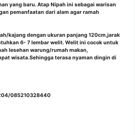
an yang baru. Atap Nipah ini sebagai warisan
ngan pemanfaatan
dari alam agar ramah
pah/kajang dengan ukuran panjang 120cm,jarak
hkan 6- 7 lembar welit. Welit ini cocok untuk
umah lesehan warung/rumah makan,
pat wisata.Sehingga terasa nyaman dingin di
204/085210328440