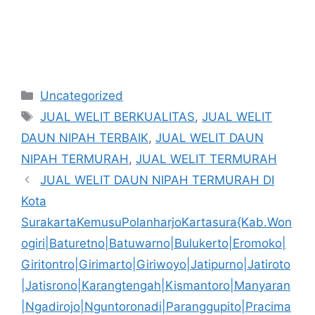
Kategori
Uncategorized
Tag
JUAL WELIT BERKUALITAS
,
JUAL WELIT
DAUN NIPAH TERBAIK
,
JUAL WELIT DAUN
NIPAH TERMURAH
,
JUAL WELIT TERMURAH
JUAL WELIT DAUN NIPAH TERMURAH DI
Kota
SurakartaKemusuPolanharjoKartasura{Kab.Won
ogiri|Baturetno|Batuwarno|Bulukerto|Eromoko|
Giritontro|Girimarto|Giriwoyo|Jatipurno|Jatiroto
|Jatisrono|Karangtengah|Kismantoro|Manyaran
|Ngadirojo|Nguntoronadi|Paranggupito|Pracima