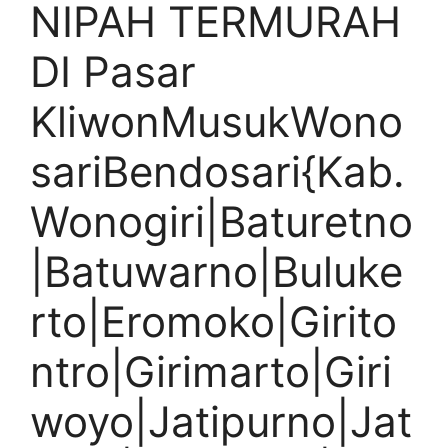
NIPAH TERMURAH
DI Pasar
KliwonMusukWono
sariBendosari{Kab.
Wonogiri|Baturetno
|Batuwarno|Buluke
rto|Eromoko|Girito
ntro|Girimarto|Giri
woyo|Jatipurno|Jat