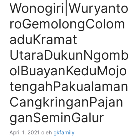
Wonogiri|Wuryanto
roGemolongColom
aduKramat
UtaraDukunNgomb
olBuayanKeduMojo
tengahPakualaman
CangkringanPajan
ganSeminGalur
April 1, 2021
oleh
gkfamily