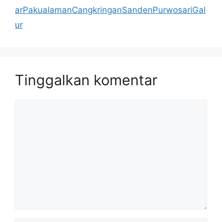
arPakualamanCangkringanSandenPurwosariGal
ur
Tinggalkan komentar
Komentar