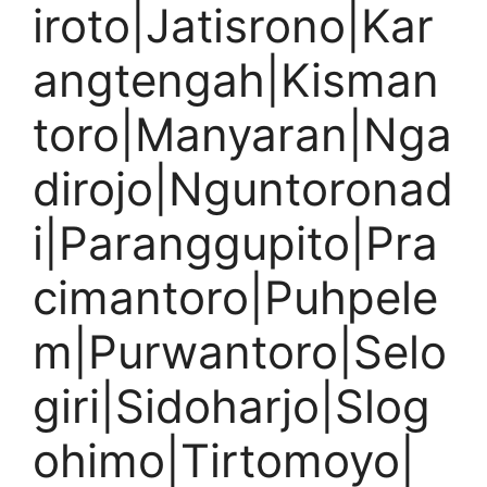
iroto|Jatisrono|Kar
angtengah|Kisman
toro|Manyaran|Nga
dirojo|Nguntoronad
i|Paranggupito|Pra
cimantoro|Puhpele
m|Purwantoro|Selo
giri|Sidoharjo|Slog
ohimo|Tirtomoyo|