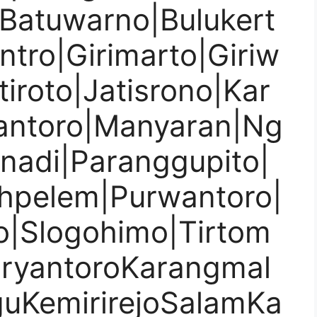
|Batuwarno|Bulukert
ntro|Girimarto|Giriw
tiroto|Jatisrono|Kar
antoro|Manyaran|Ng
onadi|Paranggupito|
hpelem|Purwantoro|
jo|Slogohimo|Tirtom
uryantoroKarangmal
KemirirejoSalamKa