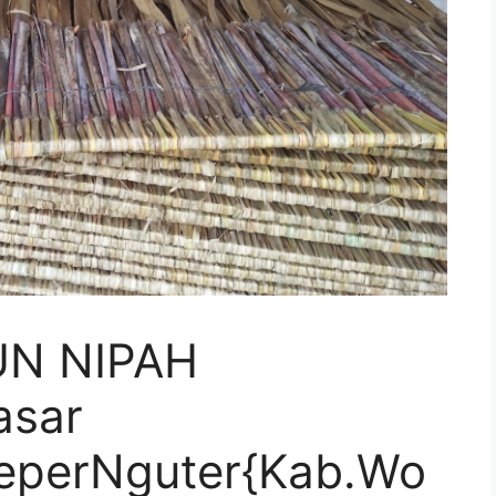
UN NIPAH
asar
eperNguter{Kab.Wo