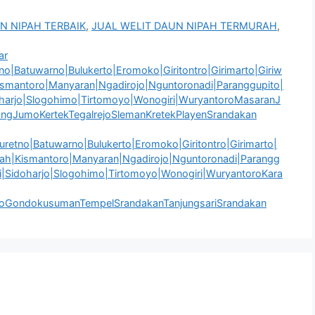
N NIPAH TERBAIK
,
JUAL WELIT DAUN NIPAH TERMURAH
,
ar
no|Batuwarno|Bulukerto|Eromoko|Giritontro|Girimarto|Giriw
Kismantoro|Manyaran|Ngadirojo|Nguntoronadi|Paranggupito|
oharjo|Slogohimo|Tirtomoyo|Wonogiri|WuryantoroMasaranJ
ngJumoKertekTegalrejoSlemanKretekPlayenSrandakan
etno|Batuwarno|Bulukerto|Eromoko|Giritontro|Girimarto|
ngah|Kismantoro|Manyaran|Ngadirojo|Nguntoronadi|Parangg
ri|Sidoharjo|Slogohimo|Tirtomoyo|Wonogiri|WuryantoroKara
oGondokusumanTempelSrandakanTanjungsariSrandakan