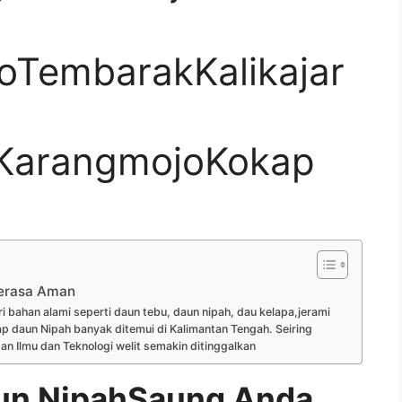
oTembarakKalikajar
KarangmojoKokap
erasa Aman
 bahan alami seperti daun tebu, daun nipah, dau kelapa,jerami
p daun Nipah banyak ditemui di Kalimantan Tengah. Seiring
Ilmu dan Teknologi welit semakin ditinggalkan
un NipahSaung Anda