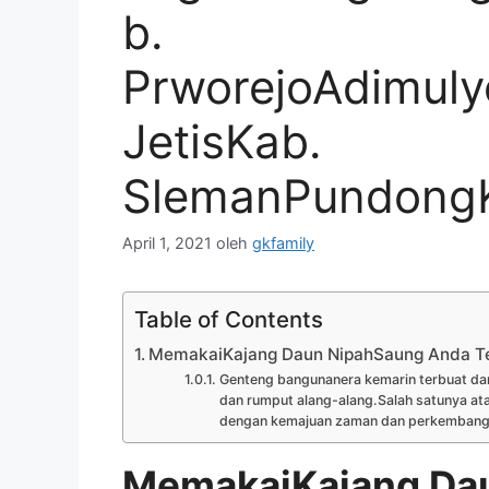
b.
PrworejoAdimuly
JetisKab.
SlemanPundong
April 1, 2021
oleh
gkfamily
Table of Contents
MemakaiKajang Daun NipahSaung Anda T
Genteng bangunanera kemarin terbuat dari
dan rumput alang-alang.Salah satunya ata
dengan kemajuan zaman dan perkembangan 
MemakaiKajang Da