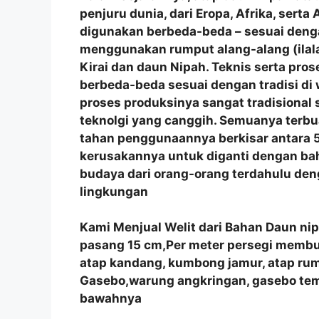
penjuru dunia, dari Eropa, Afrika, sert
digunakan berbeda-beda – sesuai denga
menggunakan rumput alang-alang (ilala
Kirai dan daun Nipah. Teknis serta p
berbeda-beda sesuai dengan tradisi di
proses produksinya sangat tradisional
teknolgi yang canggih. Semuanya terbu
tahan penggunaannya berkisar antara 5
kerusakannya untuk diganti dengan bah
budaya dari orang-orang terdahulu de
lingkungan
Kami Menjual Welit dari Bahan Daun ni
pasang 15 cm,Per meter persegi membutu
atap kandang, kumbong jamur, atap r
Gasebo,warung angkringan, gasebo tem
bawahnya