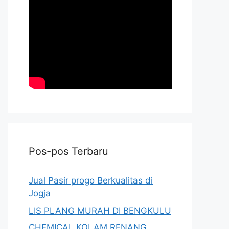
Pos-pos Terbaru
Jual Pasir progo Berkualitas di
Jogja
LIS PLANG MURAH DI BENGKULU
CHEMICAL KOLAM RENANG