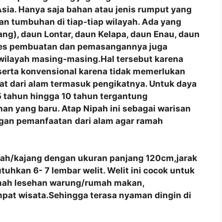
a Asia. Hanya saja bahan atau jenis rumput yang
n tumbuhan di tiap-tiap wilayah. Ada yang
ng), daun Lontar, daun Kelapa, daun Enau, daun
roses pembuatan dan pemasangannya juga
 wilayah masing-masing.Hal tersebut karena
 serta konvensional karena tidak memerlukan
at dari alam termasuk pengikatnya. Untuk daya
 tahun hingga 10 tahun tergantung
an yang baru. Atap Nipah ini sebagai warisan
ngan pemanfaatan
dari alam agar ramah
pah/kajang dengan ukuran panjang 120cm,jarak
hkan 6- 7 lembar welit. Welit ini cocok untuk
umah lesehan warung/rumah makan,
pat wisata.Sehingga terasa nyaman dingin di