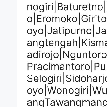
nogiri|Baturetno
o|Eromoko|Girito
oyo|Jatipurno|Ja
angtengah|Kism
adirojo|Nguntor
Pracimantoro|Pu
Selogiri|Sidohar
oyo|Wonogiri|W
angTawangmangu