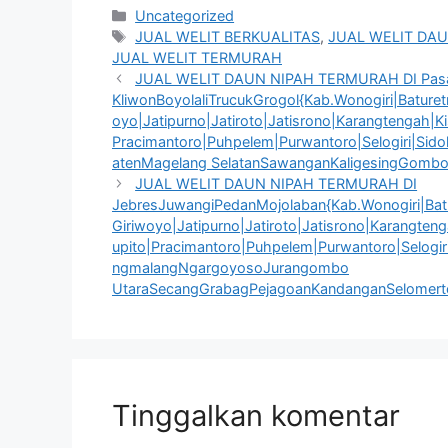
Kategori
Uncategorized
Tag
JUAL WELIT BERKUALITAS
,
JUAL WELIT DAU
JUAL WELIT TERMURAH
JUAL WELIT DAUN NIPAH TERMURAH DI Pas
KliwonBoyolaliTrucukGrogol{Kab.Wonogiri|Baturet
oyo|Jatipurno|Jatiroto|Jatisrono|Karangtengah|
Pracimantoro|Puhpelem|Purwantoro|Selogiri|Sid
atenMagelang SelatanSawanganKaligesingGombo
JUAL WELIT DAUN NIPAH TERMURAH DI
JebresJuwangiPedanMojolaban{Kab.Wonogiri|Batur
Giriwoyo|Jatipurno|Jatiroto|Jatisrono|Karangte
upito|Pracimantoro|Puhpelem|Purwantoro|Selogi
ngmalangNgargoyosoJurangombo
UtaraSecangGrabagPejagoanKandanganSelomert
Tinggalkan komentar