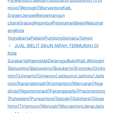
Purwantoro|Selogiri|Sidoharjo|Slogohimo|Tirto
moyo|Wonogiri|WuryantoroKab.
SragenJenawiRejowinangun
UtaraGrabagNgombolPetanahanBejenWatumal
angKota
YogyakartaPakemPundongSemanuTemon
JUAL WELIT DAUN NIPAH TERMURAH DI
Kota
SurakartaNgemplakDelangguBulu{Kab.Wonogiri
|Baturetno|Batuwarno|Bulukerto|Eromoko|Girito
ntro|Girimarto|Giriwoyo|Jatipurno|Jatiroto|Jatis
rono|Karangtengah|Kismantoro|Manyaran|Nga
dirojo|Nguntoronadi|Paranggupito|Pracimantoro
|Puhpelem|Purwantoro|Selogiri|Sidoharjo|Slogo
himo|Tirtomoyo|Wonogiri|WuryantoroJenarJatiy