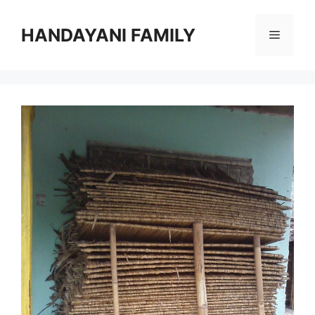
Langsung
ke
HANDAYANI FAMILY
Menu
isi