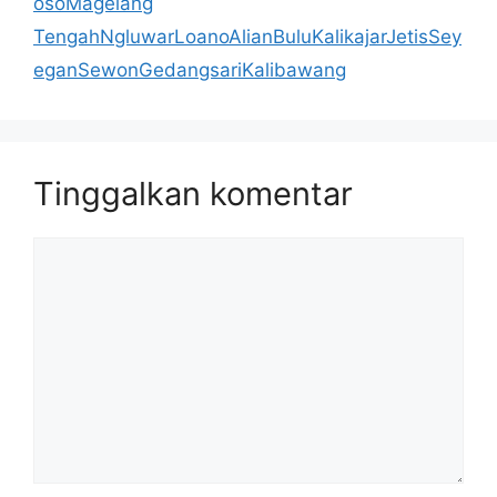
osoMagelang
TengahNgluwarLoanoAlianBuluKalikajarJetisSey
eganSewonGedangsariKalibawang
Tinggalkan komentar
Komentar