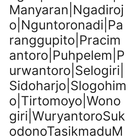
Manyaran|Ngadiroj
o|Nguntoronadi|Pa
ranggupito|Pracim
antoro|Puhpelem|P
urwantoro|Selogiri|
Sidoharjo|Slogohim
o|Tirtomoyo|Wono
giri|WuryantoroSuk
odonoTasikmaduM