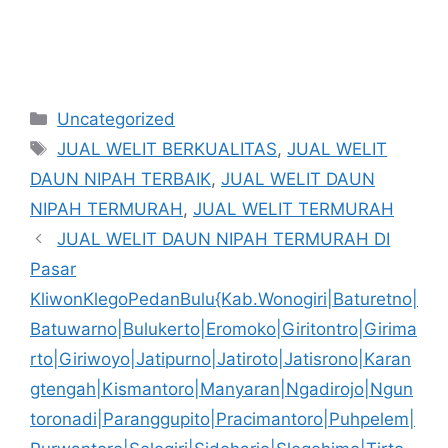
Kategori
Uncategorized
Tag
JUAL WELIT BERKUALITAS
,
JUAL WELIT
DAUN NIPAH TERBAIK
,
JUAL WELIT DAUN
NIPAH TERMURAH
,
JUAL WELIT TERMURAH
JUAL WELIT DAUN NIPAH TERMURAH DI
Pasar
KliwonKlegoPedanBulu{Kab.Wonogiri|Baturetno|
Batuwarno|Bulukerto|Eromoko|Giritontro|Girima
rto|Giriwoyo|Jatipurno|Jatiroto|Jatisrono|Karan
gtengah|Kismantoro|Manyaran|Ngadirojo|Ngun
toronadi|Paranggupito|Pracimantoro|Puhpelem|