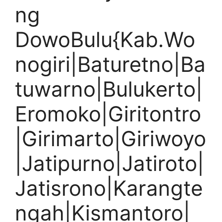
ng
DowoBulu{Kab.Wo
nogiri|Baturetno|Ba
tuwarno|Bulukerto|
Eromoko|Giritontro
|Girimarto|Giriwoyo
|Jatipurno|Jatiroto|
Jatisrono|Karangte
ngah|Kismantoro|