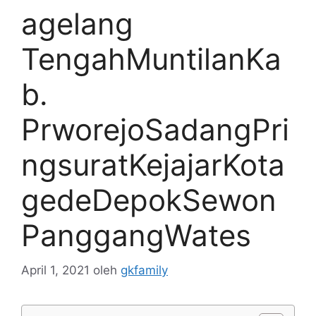
agelang
TengahMuntilanKa
b.
PrworejoSadangPri
ngsuratKejajarKota
gedeDepokSewon
PanggangWates
April 1, 2021
oleh
gkfamily