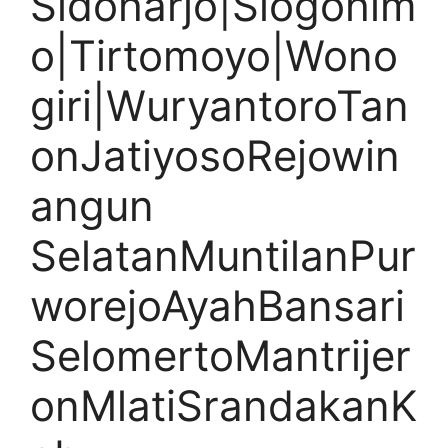
Sidoharjo|Slogohim
o|Tirtomoyo|Wono
giri|WuryantoroTan
onJatiyosoRejowin
angun
SelatanMuntilanPur
worejoAyahBansari
SelomertoMantrijer
onMlatiSrandakanK