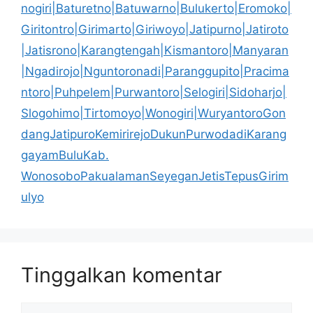
nogiri|Baturetno|Batuwarno|Bulukerto|Eromoko|
Giritontro|Girimarto|Giriwoyo|Jatipurno|Jatiroto
|Jatisrono|Karangtengah|Kismantoro|Manyaran
|Ngadirojo|Nguntoronadi|Paranggupito|Pracima
ntoro|Puhpelem|Purwantoro|Selogiri|Sidoharjo|
Slogohimo|Tirtomoyo|Wonogiri|WuryantoroGon
dangJatipuroKemirirejoDukunPurwodadiKarang
gayamBuluKab.
WonosoboPakualamanSeyeganJetisTepusGirim
ulyo
Tinggalkan komentar
Komentar