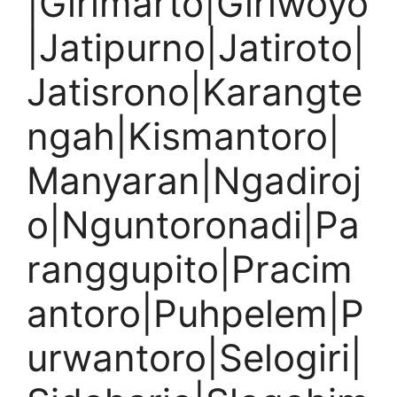
|Girimarto|Giriwoyo
|Jatipurno|Jatiroto|
Jatisrono|Karangte
ngah|Kismantoro|
Manyaran|Ngadiroj
o|Nguntoronadi|Pa
ranggupito|Pracim
antoro|Puhpelem|P
urwantoro|Selogiri|