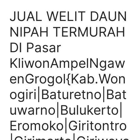
JUAL WELIT DAUN
NIPAH TERMURAH
DI Pasar
KliwonAmpelNgaw
enGrogol{Kab.Won
ogiri|Baturetno|Bat
uwarno|Bulukerto|
Eromoko|Giritontro