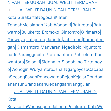
NIPAH TERMURAH
,
JUAL WELIT TERMURAH
JUAL WELIT DAUN NIPAH TERMURAH DI
Kota SurakartaNogosariKlaten
TengahMojolaban{Kab.Wonogiri|Baturetno|Batu
warno|Bulukerto|Eromoko|Giritontro|Girimarto|
Giriwoyo|Jatipurno|Jatiroto|Jatisrono|Karangten
gah|Kismantoro|Manyaran|Ngadirojo|Nguntoro
nadi|Paranggupito|Pracimantoro|Puhpelem|Pur
wantoro|Selogiri|Sidoharjo|Slogohimo|Tirtomoy
o|Wonogiri|WuryantoroJenarNgargoyosoCacaba
nSecangBayanPoncowarnoBejenKejajarGondom
ananTuriSrandakanGedangsariNanggulan
JUAL WELIT DAUN NIPAH TERMURAH DI
Kota
SurakartaWonosegoroJatinomPolokarto{Kab.Wo