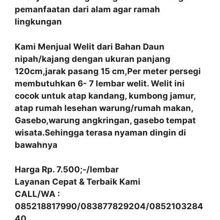
pemanfaatan
dari alam agar ramah
lingkungan
Kami Menjual Welit dari Bahan Daun
nipah/kajang dengan ukuran panjang
120cm,jarak pasang 15 cm,Per meter persegi
membutuhkan 6- 7 lembar welit. Welit ini
cocok untuk atap kandang, kumbong jamur,
atap rumah lesehan warung/rumah makan,
Gasebo,warung angkringan, gasebo tempat
wisata.Sehingga terasa nyaman dingin di
bawahnya
Harga Rp. 7.500;-/lembar
Layanan Cepat & Terbaik Kami
CALL/WA :
085218817990/083877829204/0852103284
40