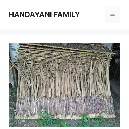
Langsung
ke
HANDAYANI FAMILY
Menu
isi