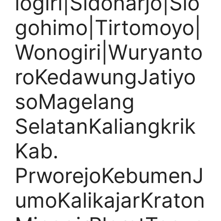
logiri|Sidoharjo|Slo
gohimo|Tirtomoyo|
Wonogiri|Wuryanto
roKedawungJatiyo
soMagelang
SelatanKaliangkrik
Kab.
PrworejoKebumenJ
umoKalikajarKraton