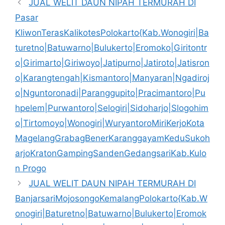
JUAL WELIT DAUN NIPAH TERMURAH DI
Pasar
KliwonTerasKalikotesPolokarto{Kab.Wonogiri|Ba
turetno|Batuwarno|Bulukerto|Eromoko|Giritontr
o|Girimarto|Giriwoyo|Jatipurno|Jatiroto|Jatisron
o|Karangtengah|Kismantoro|Manyaran|Ngadiroj
o|Nguntoronadi|Paranggupito|Pracimantoro|Pu
hpelem|Purwantoro|Selogiri|Sidoharjo|Slogohim
o|Tirtomoyo|Wonogiri|WuryantoroMiriKerjoKota
MagelangGrabagBenerKaranggayamKeduSukoh
arjoKratonGampingSandenGedangsariKab.Kulo
n Progo
JUAL WELIT DAUN NIPAH TERMURAH DI
BanjarsariMojosongoKemalangPolokarto{Kab.W
onogiri|Baturetno|Batuwarno|Bulukerto|Eromok