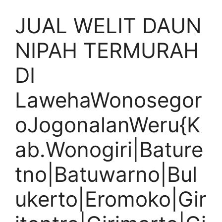
JUAL WELIT DAUN
NIPAH TERMURAH
DI
LawehaWonosegor
oJogonalanWeru{K
ab.Wonogiri|Bature
tno|Batuwarno|Bul
ukerto|Eromoko|Gir