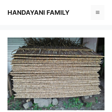
Langsung
ke
HANDAYANI FAMILY
Menu
isi