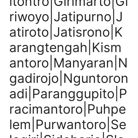
itontro|Girimarto|Gi
riwoyo|Jatipurno|J
atiroto|Jatisrono|K
arangtengah|Kism
antoro|Manyaran|N
gadirojo|Nguntoron
adi|Paranggupito|P
racimantoro|Puhpe
lem|Purwantoro|Se