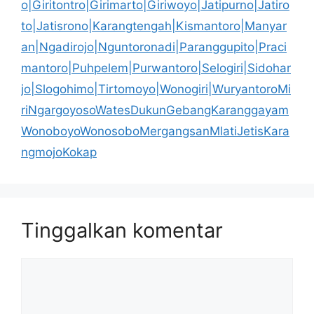
o|Giritontro|Girimarto|Giriwoyo|Jatipurno|Jatiro
to|Jatisrono|Karangtengah|Kismantoro|Manyar
an|Ngadirojo|Nguntoronadi|Paranggupito|Praci
mantoro|Puhpelem|Purwantoro|Selogiri|Sidohar
jo|Slogohimo|Tirtomoyo|Wonogiri|WuryantoroMi
riNgargoyosoWatesDukunGebangKaranggayam
WonoboyoWonosoboMergangsanMlatiJetisKara
ngmojoKokap
Tinggalkan komentar
Komentar