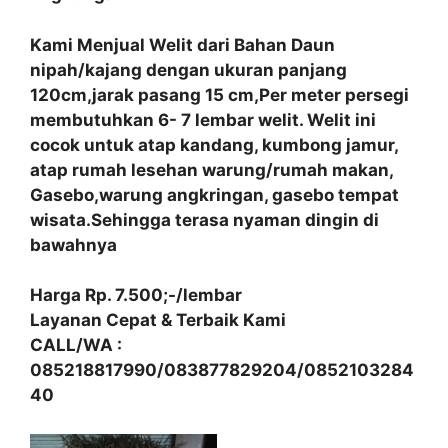
Kami Menjual Welit dari Bahan Daun
nipah/kajang dengan ukuran panjang
120cm,jarak pasang 15 cm,Per meter persegi
membutuhkan 6- 7 lembar welit. Welit ini
cocok untuk atap kandang, kumbong jamur,
atap rumah lesehan warung/rumah makan,
Gasebo,warung angkringan, gasebo tempat
wisata.Sehingga terasa nyaman dingin di
bawahnya
Harga Rp. 7.500;-/lembar
Layanan Cepat & Terbaik Kami
CALL/WA :
085218817990/083877829204/0852103284
40