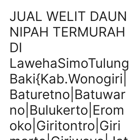
JUAL WELIT DAUN
NIPAH TERMURAH
DI
LawehaSimoTulung
Baki{Kab.Wonogiri|
Baturetno|Batuwar
no|Bulukerto|Erom
oko|Giritontro|Giri