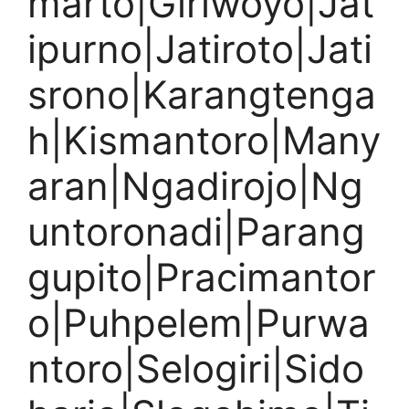
marto|Giriwoyo|Jat
ipurno|Jatiroto|Jati
srono|Karangtenga
h|Kismantoro|Many
aran|Ngadirojo|Ng
untoronadi|Parang
gupito|Pracimantor
o|Puhpelem|Purwa
ntoro|Selogiri|Sido