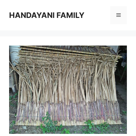
Langsung
ke
HANDAYANI FAMILY
Menu
isi