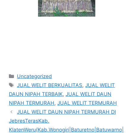
Kategori
Uncategorized
Tag
JUAL WELIT BERKUALITAS
,
JUAL WELIT
DAUN NIPAH TERBAIK
,
JUAL WELIT DAUN
NIPAH TERMURAH
,
JUAL WELIT TERMURAH
JUAL WELIT DAUN NIPAH TERMURAH DI
JebresTerasKab.
KlatenWeru{Kab.Wonogiri|Baturetno|Batuwarno|