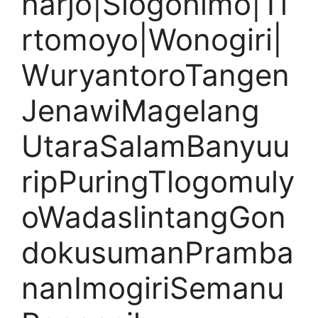
harjo|Slogohimo|Ti
rtomoyo|Wonogiri|
WuryantoroTangen
JenawiMagelang
UtaraSalamBanyuu
ripPuringTlogomuly
oWadaslintangGon
dokusumanPramba
nanImogiriSemanu