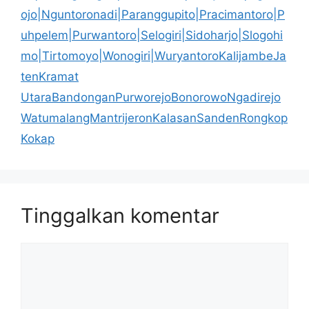
ojo|Nguntoronadi|Paranggupito|Pracimantoro|P
uhpelem|Purwantoro|Selogiri|Sidoharjo|Slogohi
mo|Tirtomoyo|Wonogiri|WuryantoroKalijambeJa
tenKramat
UtaraBandonganPurworejoBonorowoNgadirejo
WatumalangMantrijeronKalasanSandenRongkop
Kokap
Tinggalkan komentar
Komentar