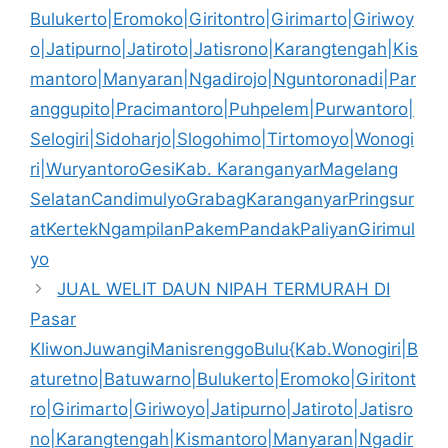
Bulukerto|Eromoko|Giritontro|Girimarto|Giriwoy
o|Jatipurno|Jatiroto|Jatisrono|Karangtengah|Kis
mantoro|Manyaran|Ngadirojo|Nguntoronadi|Par
anggupito|Pracimantoro|Puhpelem|Purwantoro|
Selogiri|Sidoharjo|Slogohimo|Tirtomoyo|Wonogi
ri|WuryantoroGesiKab. KaranganyarMagelang
SelatanCandimulyoGrabagKaranganyarPringsur
atKertekNgampilanPakemPandakPaliyanGirimul
yo
JUAL WELIT DAUN NIPAH TERMURAH DI
Pasar
KliwonJuwangiManisrenggoBulu{Kab.Wonogiri|B
aturetno|Batuwarno|Bulukerto|Eromoko|Giritont
ro|Girimarto|Giriwoyo|Jatipurno|Jatiroto|Jatisro
no|Karangtengah|Kismantoro|Manyaran|Ngadir