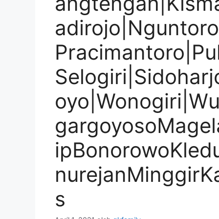
angtengah|Kism
adirojo|Nguntor
Pracimantoro|Pu
Selogiri|Sidohar
oyo|Wonogiri|Wu
gargoyosoMagel
ipBonorowoKled
nurejanMinggir
s