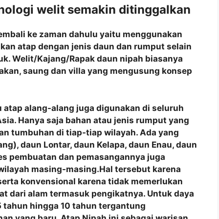
ologi welit semakin ditinggalkan
 kembali ke zaman dahulu yaitu menggunakan
akan atap dengan jenis daun dan rumput selain
juk. Welit/Kajang/Rapak daun nipah biasanya
akan, saung dan villa yang mengusung konsep
 atap alang-alang juga digunakan di seluruh
a Asia. Hanya saja bahan atau jenis rumput yang
n tumbuhan di tiap-tiap wilayah. Ada yang
ng), daun Lontar, daun Kelapa, daun Enau, daun
roses pembuatan dan pemasangannya juga
 wilayah masing-masing.Hal tersebut karena
 serta konvensional karena tidak memerlukan
at dari alam termasuk pengikatnya. Untuk daya
 tahun hingga 10 tahun tergantung
an yang baru. Atap Nipah ini sebagai warisan