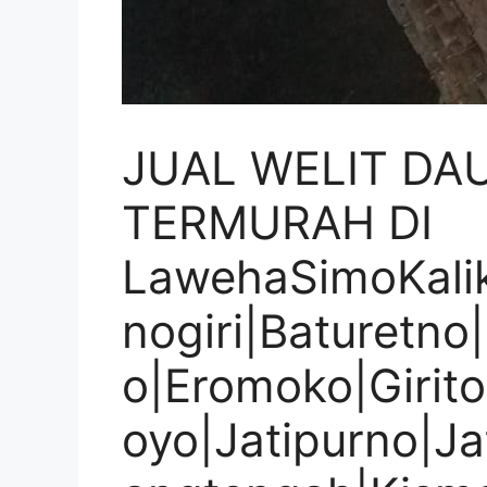
JUAL WELIT DA
TERMURAH DI
LawehaSimoKali
nogiri|Baturetno
o|Eromoko|Girito
oyo|Jatipurno|Ja