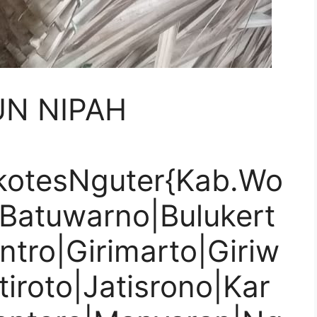
UN NIPAH
kotesNguter{Kab.Wo
|Batuwarno|Bulukert
ntro|Girimarto|Giriw
tiroto|Jatisrono|Kar