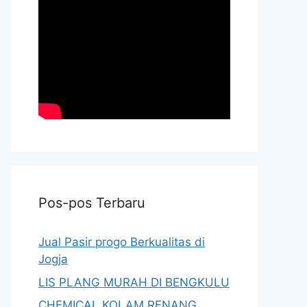
Pos-pos Terbaru
Jual Pasir progo Berkualitas di
Jogja
LIS PLANG MURAH DI BENGKULU
CHEMICAL KOLAM RENANG