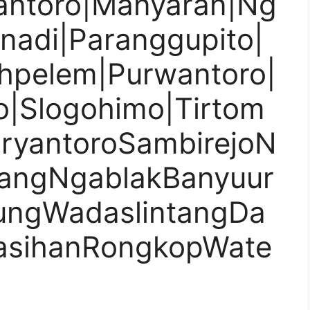
antoro|Manyaran|Ng
onadi|Paranggupito|
hpelem|Purwantoro|
jo|Slogohimo|Tirtom
ryantoroSambirejoN
angNgablakBanyuur
ungWadaslintangDa
KasihanRongkopWate