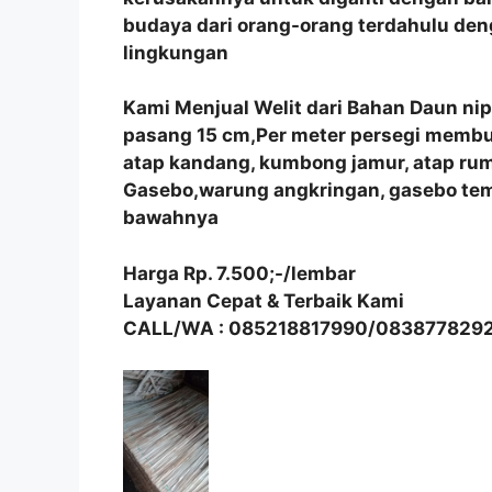
budaya dari orang-orang terdahulu de
lingkungan
Kami Menjual Welit dari Bahan Daun ni
pasang 15 cm,Per meter persegi membutu
atap kandang, kumbong jamur, atap r
Gasebo,warung angkringan, gasebo tem
bawahnya
Harga Rp. 7.500;-/lembar
Layanan Cepat & Terbaik Kami
CALL/WA : 085218817990/083877829