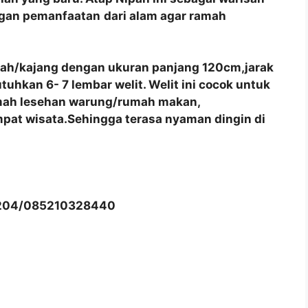
ngan pemanfaatan
dari alam agar ramah
pah/kajang dengan ukuran panjang 120cm,jarak
hkan 6- 7 lembar welit. Welit ini cocok untuk
umah lesehan warung/rumah makan,
pat wisata.Sehingga terasa nyaman dingin di
204/085210328440