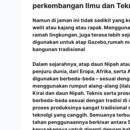
perkembangan Ilmu dan Tekn
Namun di jaman ini tidak sedikit yang
welit atau kajang atau rapak. Menggun
ramah lingkungan, juga terasa lebih se
digunakan untuk atap Gazebo,rumah m
bangunan tradisional
Dalam sejarahnya, atap daun Nipah atau
penjuru dunia, dari Eropa, Afrika, sert
digunakan berbeda-beda – sesuai denga
menggunakan rumput alang-alang (ilala
Kirai dan daun Nipah. Teknis serta p
berbeda-beda sesuai dengan tradisi di
proses produksinya sangat tradisional
teknolgi yang canggih. Semuanya terbu
tahan penggunaannya berkisar antara 5
kerusakannya untuk diganti dengan bah