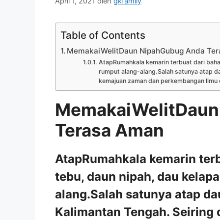
April 1, 2021
oleh
gkfamily
Table of Contents
MemakaiWelitDaun NipahGubug Anda Te
AtapRumahkala kemarin terbuat dari bahan
rumput alang-alang.Salah satunya atap da
kemajuan zaman dan perkembangan Ilmu da
MemakaiWelitDaun
Terasa Aman
AtapRumahkala kemarin terbu
tebu, daun nipah, dau kelap
alang.Salah satunya atap da
Kalimantan Tengah. Seiring