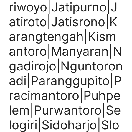
riwoyo|Jatipurno|J
atiroto|Jatisrono|K
arangtengah|Kism
antoro|Manyaran|N
gadirojo|Nguntoron
adi|Paranggupito|P
racimantoro|Puhpe
lem|Purwantoro|Se
logiri|Sidoharjo|Slo