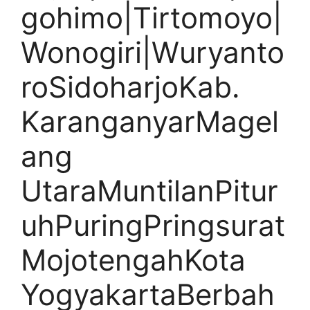
gohimo|Tirtomoyo|
Wonogiri|Wuryanto
roSidoharjoKab.
KaranganyarMagel
ang
UtaraMuntilanPitur
uhPuringPringsurat
MojotengahKota
YogyakartaBerbah