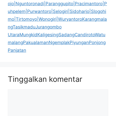
ojo|Nguntoronadi|Paranggupito|Pracimantoro|P
uhpelem|Purwantoro|Selogiri|Sidoharjo|Slogohi
mo|Tirtomoyo|Wonogiri|WuryantoroKarangmala
ngTasikmaduJurangombo
UtaraMungkidKaligesingSadangCandirotoWatu
malangPakualamanNgemplakPiyunganPonjong
Panjatan
Tinggalkan komentar
Komentar