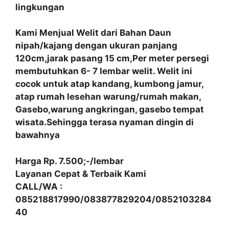
lingkungan
Kami Menjual Welit dari Bahan Daun
nipah/kajang dengan ukuran panjang
120cm,jarak pasang 15 cm,Per meter persegi
membutuhkan 6- 7 lembar welit. Welit ini
cocok untuk atap kandang, kumbong jamur,
atap rumah lesehan warung/rumah makan,
Gasebo,warung angkringan, gasebo tempat
wisata.Sehingga terasa nyaman dingin di
bawahnya
Harga Rp. 7.500;-/lembar
Layanan Cepat & Terbaik Kami
CALL/WA :
085218817990/083877829204/0852103284
40