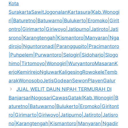
Kota
SurakartaSawitJogonalanKartasura{Kab.Wonogi
ri|Baturetno|Batuwarno|Bulukerto|Eromoko|Girit
ontro|Girimarto|Giriwoyo|Jatipurno|Jatiroto|Jati
srono|Karangtengah|Kismantoro|Manyaran|Nga
dirojo|Nguntoronadi|Paranggupito|Pracimantoro
|Puhpelem|Purwantoro|Selogiri|Sidoharjo|Slogo
himo|Tirtomoyo|Wonogiri|WuryantoroMasaranK
erjoKemirirejoNgluwarKaligesingRowokeleTemb
arakWonosoboJetisGodeanSewonPlayenGalur
JUAL WELIT DAUN NIPAH TERMURAH DI
BanjarsariNogosariCawasGatak{Kab.Wonogiri|B
aturetno|Batuwarno|Bulukerto|Eromoko|Giritont
ro|Girimarto|Giriwoyo|Jatipurno|Jatiroto|Jatisro
no|Karangtengah|Kismantoro|Manyaran|Ngadir