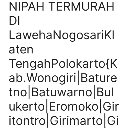
NIPAH TERMURAH
DI
LawehaNogosariKl
aten
TengahPolokarto{K
ab.Wonogiri|Bature
tno|Batuwarno|Bul
ukerto|Eromoko|Gir
itontro|Girimarto|Gi