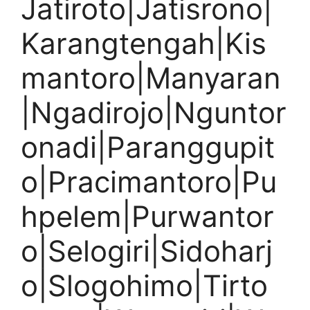
Jatiroto|Jatisrono|
Karangtengah|Kis
mantoro|Manyaran
|Ngadirojo|Nguntor
onadi|Paranggupit
o|Pracimantoro|Pu
hpelem|Purwantor
o|Selogiri|Sidoharj
o|Slogohimo|Tirto