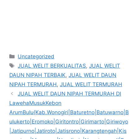
Kategori
Uncategorized
Tag
JUAL WELIT BERKUALITAS
,
JUAL WELIT
DAUN NIPAH TERBAIK
,
JUAL WELIT DAUN
NIPAH TERMURAH
,
JUAL WELIT TERMURAH
JUAL WELIT DAUN NIPAH TERMURAH DI
LawehaMusukKebon
ArumBulu{Kab.Wonogiri|Baturetno|Batuwarno|B
ulukerto|Eromoko|Giritontro|Girimarto|Giriwoyo
|Jatipurno|Jatiroto|Jatisrono|Karangtengah|Kis