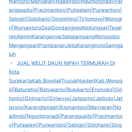
mantoro|Manyaran|Ngadirojo|Nguntoronadi|Par
anggupito|Pracimantoro|Puhpelem|Purwantoro|
Selogiri|Sidoharjo|Slogohimo|Tirtomoyo|Wonogi
ri|WuryantoroGesiGondangrejoKedungsariTegal
rejoKemiriKaranganyarSelopampangWonosobo
MergangsanPrambananJetisKarangmojoSamiga
luh
JUAL WELIT DAUN NIPAH TERMURAH DI
Kota
SurakartaKab.BoyolaliTrucukNguter{Kab.Wonog
iri|Baturetno|Batuwarno|Bulukerto|Eromoko|Giri
tontro|Girimarto|Giriwoyo|Jatipurno|Jatiroto|Jat
isrono|Karangtengah|Kismantoro|Manyaran|Ng
adirojo|Nguntoronadi|Paranggupito|Pracimantor
o|Puhpelem|Purwantoro|Selogiri|Sidoharjo|Slog