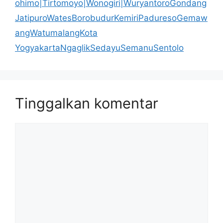
ohimo|Tirtomoyo|Wonogiri|WuryantoroGondang
JatipuroWatesBorobudurKemiriPaduresoGemaw
angWatumalangKota
YogyakartaNgaglikSedayuSemanuSentolo
Tinggalkan komentar
Komentar