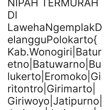
NIPAH TERMURAH
DI
LawehaNgemplakD
elangguPolokarto{
Kab.Wonogiri|Batur
etno|Batuwarno|Bu
lukerto|Eromoko|Gi
ritontro|Girimarto|
Giriwoyo|Jatipurno|