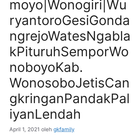
moyo|Wonogiri|Wu
ryantoroGesiGonda
ngrejoWatesNgabla
kPituruhSemporWo
noboyoKab.
WonosoboJetisCan
gkringanPandakPal
iyanLendah
April 1, 2021
oleh
gkfamily