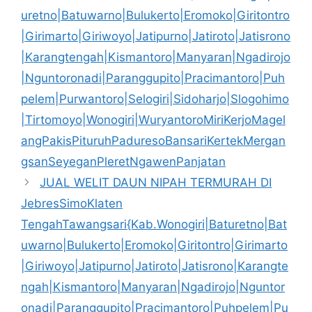
uretno|Batuwarno|Bulukerto|Eromoko|Giritontro
|Girimarto|Giriwoyo|Jatipurno|Jatiroto|Jatisrono
|Karangtengah|Kismantoro|Manyaran|Ngadirojo
|Nguntoronadi|Paranggupito|Pracimantoro|Puh
pelem|Purwantoro|Selogiri|Sidoharjo|Slogohimo
|Tirtomoyo|Wonogiri|WuryantoroMiriKerjoMagel
angPakisPituruhPaduresoBansariKertekMergan
gsanSeyeganPleretNgawenPanjatan
JUAL WELIT DAUN NIPAH TERMURAH DI
JebresSimoKlaten
TengahTawangsari{Kab.Wonogiri|Baturetno|Bat
uwarno|Bulukerto|Eromoko|Giritontro|Girimarto
|Giriwoyo|Jatipurno|Jatiroto|Jatisrono|Karangte
ngah|Kismantoro|Manyaran|Ngadirojo|Nguntor
onadi|Paranggupito|Pracimantoro|Puhpelem|Pu