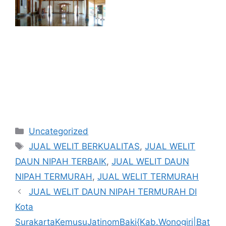
Kategori
Uncategorized
Tag
JUAL WELIT BERKUALITAS
,
JUAL WELIT
DAUN NIPAH TERBAIK
,
JUAL WELIT DAUN
NIPAH TERMURAH
,
JUAL WELIT TERMURAH
JUAL WELIT DAUN NIPAH TERMURAH DI
Kota
SurakartaKemusuJatinomBaki{Kab.Wonogiri|Bat