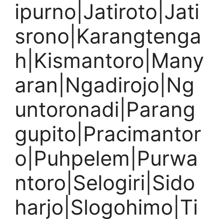
ipurno|Jatiroto|Jati
srono|Karangtenga
h|Kismantoro|Many
aran|Ngadirojo|Ng
untoronadi|Parang
gupito|Pracimantor
o|Puhpelem|Purwa
ntoro|Selogiri|Sido
harjo|Slogohimo|Ti