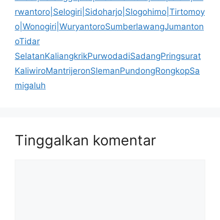
rwantoro|Selogiri|Sidoharjo|Slogohimo|Tirtomoy
o|Wonogiri|WuryantoroSumberlawangJumanton
oTidar
SelatanKaliangkrikPurwodadiSadangPringsurat
KaliwiroMantrijeronSlemanPundongRongkopSa
migaluh
Tinggalkan komentar
Komentar