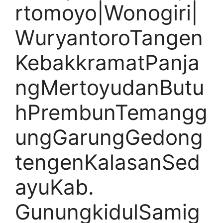
rtomoyo|Wonogiri|
WuryantoroTangen
KebakkramatPanja
ngMertoyudanButu
hPrembunTemangg
ungGarungGedong
tengenKalasanSed
ayuKab.
GunungkidulSamig