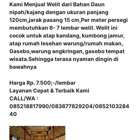
Kami Menjual Welit dari Bahan Daun
nipah/kajang dengan ukuran panjang
120cm,jarak pasang 15 cm,Per meter persegi
membutuhkan 6- 7 lembar welit. Welit ini
cocok untuk atap kandang, kumbong jamur,
atap rumah lesehan warung/rumah makan,
Gasebo,warung angkringan, gasebo tempat
wisata.Sehingga terasa nyaman dingin di
bawahnya
Harga Rp. 7.500;-/lembar
Layanan Cepat & Terbaik Kami
CALL/WA :
085218817990/083877829204/0852103284
40