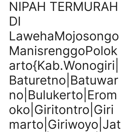
NIPAH TERMURAH
DI
LawehaMojosongo
ManisrenggoPolok
arto{Kab.Wonogiri|
Baturetno|Batuwar
no|Bulukerto|Erom
oko|Giritontro|Giri
marto|Giriwoyo|Jat