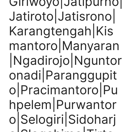
Giriwoyo|Jatipurno|
Jatiroto|Jatisrono|
Karangtengah|Kis
mantoro|Manyaran
|Ngadirojo|Nguntor
onadi|Paranggupit
o|Pracimantoro|Pu
hpelem|Purwantor
o|Selogiri|Sidoharj