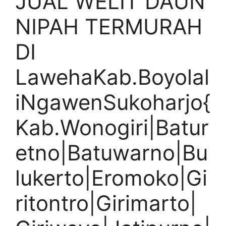
JUAL WELIT DAUN
NIPAH TERMURAH
DI
LawehaKab.Boyolal
iNgawenSukoharjo{
Kab.Wonogiri|Batur
etno|Batuwarno|Bu
lukerto|Eromoko|Gi
ritontro|Girimarto|