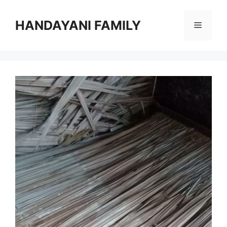
Langsung
ke
HANDAYANI FAMILY
Menu
isi