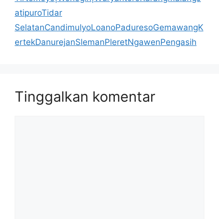
atipuroTidar
SelatanCandimulyoLoanoPaduresoGemawangK
ertekDanurejanSlemanPleretNgawenPengasih
Tinggalkan komentar
Komentar