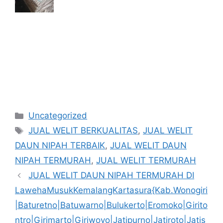
Kategori
Uncategorized
Tag
JUAL WELIT BERKUALITAS
,
JUAL WELIT
DAUN NIPAH TERBAIK
,
JUAL WELIT DAUN
NIPAH TERMURAH
,
JUAL WELIT TERMURAH
JUAL WELIT DAUN NIPAH TERMURAH DI
LawehaMusukKemalangKartasura{Kab.Wonogiri
|Baturetno|Batuwarno|Bulukerto|Eromoko|Girito
ntro|Girimarto|Giriwoyo|Jatipurno|Jatiroto|Jatis