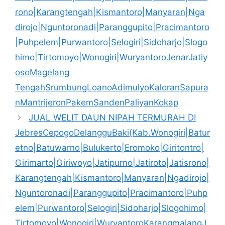
rono|Karangtengah|Kismantoro|Manyaran|Nga
dirojo|Nguntoronadi|Paranggupito|Pracimantoro
|Puhpelem|Purwantoro|Selogiri|Sidoharjo|Slogo
himo|Tirtomoyo|Wonogiri|WuryantoroJenarJatiy
osoMagelang
TengahSrumbungLoanoAdimulyoKaloranSapura
nMantrijeronPakemSandenPaliyanKokap
JUAL WELIT DAUN NIPAH TERMURAH DI
JebresCepogoDelangguBaki{Kab.Wonogiri|Batur
etno|Batuwarno|Bulukerto|Eromoko|Giritontro|
Girimarto|Giriwoyo|Jatipurno|Jatiroto|Jatisrono|
Karangtengah|Kismantoro|Manyaran|Ngadirojo|
Nguntoronadi|Paranggupito|Pracimantoro|Puhp
elem|Purwantoro|Selogiri|Sidoharjo|Slogohimo|
Tirtomoyo|Wonogiri|WuryantoroKarangmalangJ