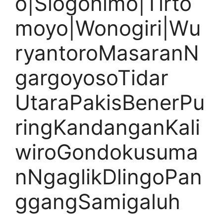
o|Slogohimo|Tirto
moyo|Wonogiri|Wu
ryantoroMasaranN
gargoyosoTidar
UtaraPakisBenerPu
ringKandanganKali
wiroGondokusuma
nNgaglikDlingoPan
ggangSamigaluh