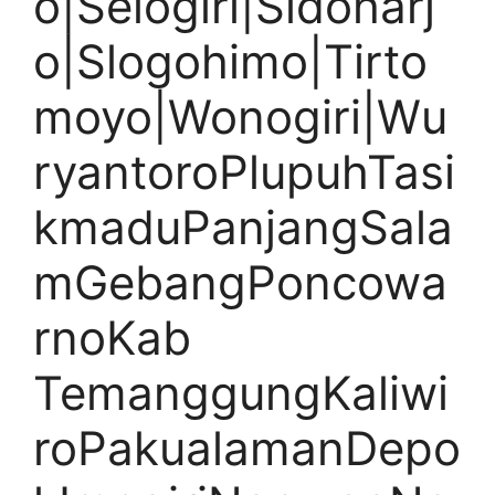
o|Selogiri|Sidoharj
o|Slogohimo|Tirto
moyo|Wonogiri|Wu
ryantoroPlupuhTasi
kmaduPanjangSala
mGebangPoncowa
rnoKab
TemanggungKaliwi
roPakualamanDepo