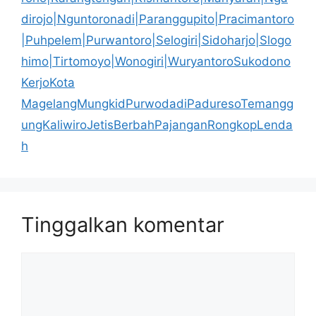
dirojo|Nguntoronadi|Paranggupito|Pracimantoro
|Puhpelem|Purwantoro|Selogiri|Sidoharjo|Slogo
himo|Tirtomoyo|Wonogiri|WuryantoroSukodono
KerjoKota
MagelangMungkidPurwodadiPaduresoTemangg
ungKaliwiroJetisBerbahPajanganRongkopLenda
h
Tinggalkan komentar
Komentar