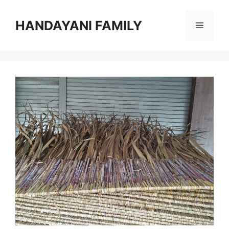
Langsung
ke
HANDAYANI FAMILY
Menu
isi