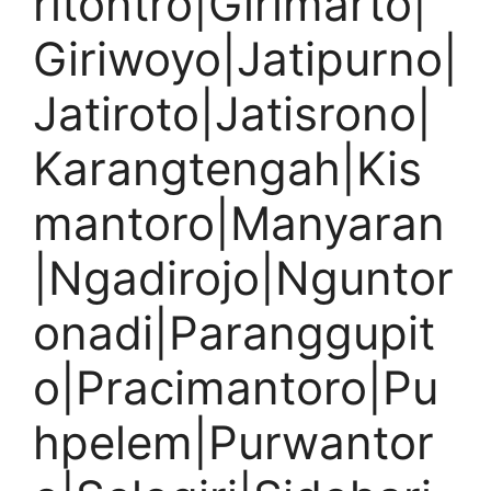
ritontro|Girimarto|
Giriwoyo|Jatipurno|
Jatiroto|Jatisrono|
Karangtengah|Kis
mantoro|Manyaran
|Ngadirojo|Nguntor
onadi|Paranggupit
o|Pracimantoro|Pu
hpelem|Purwantor