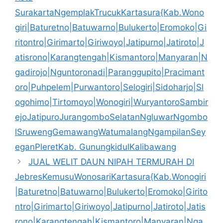
SurakartaNgemplakTrucukKartasura{Kab.Wono
giri|Baturetno|Batuwarno|Bulukerto|Eromoko|Gi
ritontro|Girimarto|Giriwoyo|Jatipurno|Jatiroto|J
atisrono|Karangtengah|Kismantoro|Manyaran|N
gadirojo|Nguntoronadi|Paranggupito|Pracimant
oro|Puhpelem|Purwantoro|Selogiri|Sidoharjo|Sl
ogohimo|Tirtomoyo|Wonogiri|WuryantoroSambir
ejoJatipuroJurangomboSelatanNgluwarNgombo
lSruwengGemawangWatumalangNgampilanSey
eganPleretKab. GunungkidulKalibawang
JUAL WELIT DAUN NIPAH TERMURAH DI
JebresKemusuWonosariKartasura{Kab.Wonogiri
|Baturetno|Batuwarno|Bulukerto|Eromoko|Girito
ntro|Girimarto|Giriwoyo|Jatipurno|Jatiroto|Jatis
rono|Karangtengah|Kismantoro|Manyaran|Nga