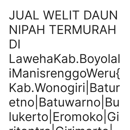
JUAL WELIT DAUN
NIPAH TERMURAH
DI
LawehaKab.Boyolal
iManisrenggoWeru{
Kab.Wonogiri|Batur
etno|Batuwarno|Bu
lukerto|Eromoko|Gi