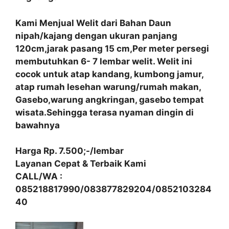
Kami Menjual Welit dari Bahan Daun
nipah/kajang dengan ukuran panjang
120cm,jarak pasang 15 cm,Per meter persegi
membutuhkan 6- 7 lembar welit. Welit ini
cocok untuk atap kandang, kumbong jamur,
atap rumah lesehan warung/rumah makan,
Gasebo,warung angkringan, gasebo tempat
wisata.Sehingga terasa nyaman dingin di
bawahnya
Harga Rp. 7.500;-/lembar
Layanan Cepat & Terbaik Kami
CALL/WA :
085218817990/083877829204/0852103284
40