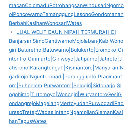
macanColomaduPotrobangsanWindusariNgomb
olPoncowarnoTemanggungLesonoGondomanan
BerbahKasihanWonosariWates
JUAL WELIT DAUN NIPAH TERMURAH DI
BanjarsariSimoGantiwarnoMojolaban{Kab.Wono
giri|Baturetno|Batuwarno|Bulukerto|Eromoko|Gi
ritontro|Girimarto|Giriwoyo|Jatipurno|Jatiroto|J
atisrono|Karangtengah|Kismantoro|Manyaran|N
gadirojo|Nguntoronadi|Paranggupito|Pracimant
oro|Puhpelem|Purwantoro|Selogiri|Sidoharjo|Sl
ogohimo|Tirtomoyo|Wonogiri|WuryantoroGesiG
ondangrejoMagelangMertoyudanPurwodadiPad
uresoTretepWadaslintangNgampilanSlemanKasi
hanTepusWates