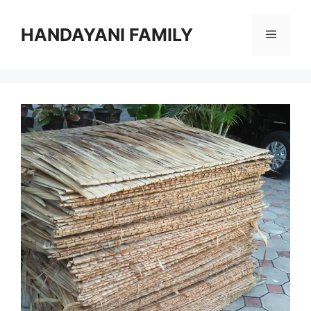
Langsung
ke
HANDAYANI FAMILY
Menu
isi