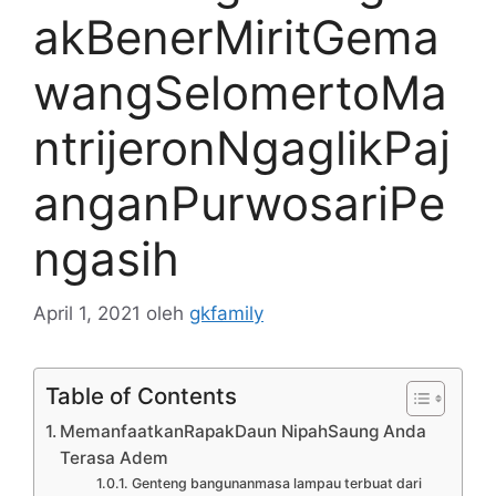
akBenerMiritGema
wangSelomertoMa
ntrijeronNgaglikPaj
anganPurwosariPe
ngasih
April 1, 2021
oleh
gkfamily
Table of Contents
MemanfaatkanRapakDaun NipahSaung Anda
Terasa Adem
Genteng bangunanmasa lampau terbuat dari