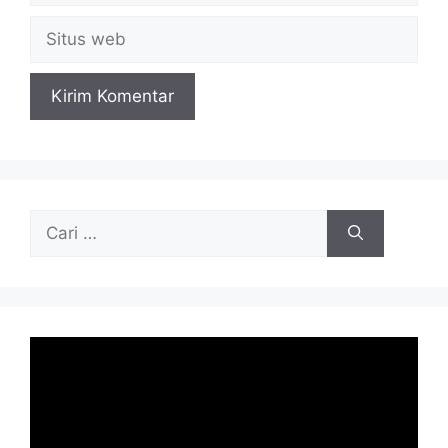
Situs
web
Cari
untuk: