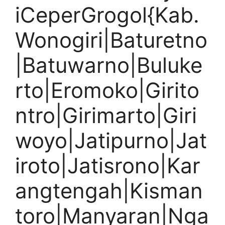
iCeperGrogol{Kab.
Wonogiri|Baturetno
|Batuwarno|Buluke
rto|Eromoko|Girito
ntro|Girimarto|Giri
woyo|Jatipurno|Jat
iroto|Jatisrono|Kar
angtengah|Kisman
toro|Manyaran|Nga