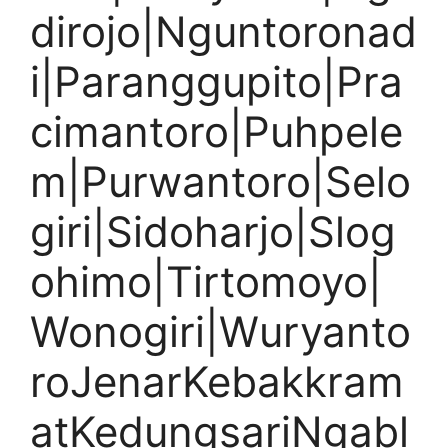
dirojo|Nguntoronad
i|Paranggupito|Pra
cimantoro|Puhpele
m|Purwantoro|Selo
giri|Sidoharjo|Slog
ohimo|Tirtomoyo|
Wonogiri|Wuryanto
roJenarKebakkram
atKedungsariNgabl