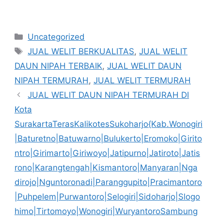
Kategori
Uncategorized
Tag
JUAL WELIT BERKUALITAS
,
JUAL WELIT
DAUN NIPAH TERBAIK
,
JUAL WELIT DAUN
NIPAH TERMURAH
,
JUAL WELIT TERMURAH
JUAL WELIT DAUN NIPAH TERMURAH DI
Kota
SurakartaTerasKalikotesSukoharjo{Kab.Wonogiri
|Baturetno|Batuwarno|Bulukerto|Eromoko|Girito
ntro|Girimarto|Giriwoyo|Jatipurno|Jatiroto|Jatis
rono|Karangtengah|Kismantoro|Manyaran|Nga
dirojo|Nguntoronadi|Paranggupito|Pracimantoro
|Puhpelem|Purwantoro|Selogiri|Sidoharjo|Slogo
himo|Tirtomoyo|Wonogiri|WuryantoroSambung