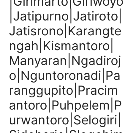
|Girimarto|Giriwoyo
|Jatipurno|Jatiroto|
Jatisrono|Karangte
ngah|Kismantoro|
Manyaran|Ngadiroj
o|Nguntoronadi|Pa
ranggupito|Pracim
antoro|Puhpelem|P
urwantoro|Selogiri|