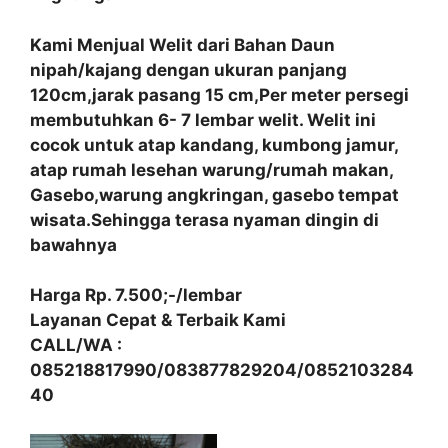
Kami Menjual Welit dari Bahan Daun
nipah/kajang dengan ukuran panjang
120cm,jarak pasang 15 cm,Per meter persegi
membutuhkan 6- 7 lembar welit. Welit ini
cocok untuk atap kandang, kumbong jamur,
atap rumah lesehan warung/rumah makan,
Gasebo,warung angkringan, gasebo tempat
wisata.Sehingga terasa nyaman dingin di
bawahnya
Harga Rp. 7.500;-/lembar
Layanan Cepat & Terbaik Kami
CALL/WA :
085218817990/083877829204/0852103284
40