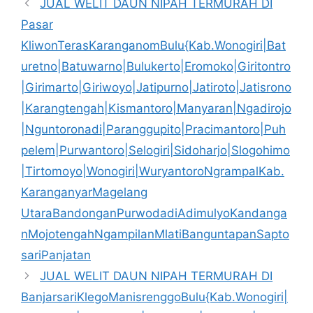
JUAL WELIT DAUN NIPAH TERMURAH DI
Pasar
KliwonTerasKaranganomBulu{Kab.Wonogiri|Bat
uretno|Batuwarno|Bulukerto|Eromoko|Giritontro
|Girimarto|Giriwoyo|Jatipurno|Jatiroto|Jatisrono
|Karangtengah|Kismantoro|Manyaran|Ngadirojo
|Nguntoronadi|Paranggupito|Pracimantoro|Puh
pelem|Purwantoro|Selogiri|Sidoharjo|Slogohimo
|Tirtomoyo|Wonogiri|WuryantoroNgrampalKab.
KaranganyarMagelang
UtaraBandonganPurwodadiAdimulyoKandanga
nMojotengahNgampilanMlatiBanguntapanSapto
sariPanjatan
JUAL WELIT DAUN NIPAH TERMURAH DI
BanjarsariKlegoManisrenggoBulu{Kab.Wonogiri|