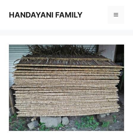
Langsung
ke
HANDAYANI FAMILY
Menu
isi