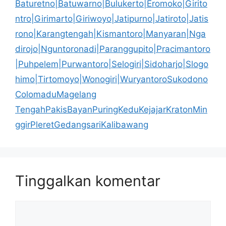
Baturetno|Batuwarno|Bulukerto|Eromoko|Girito
ntro|Girimarto|Giriwoyo|Jatipurno|Jatiroto|Jatis
rono|Karangtengah|Kismantoro|Manyaran|Nga
dirojo|Nguntoronadi|Paranggupito|Pracimantoro
|Puhpelem|Purwantoro|Selogiri|Sidoharjo|Slogo
himo|Tirtomoyo|Wonogiri|WuryantoroSukodono
ColomaduMagelang
TengahPakisBayanPuringKeduKejajarKratonMin
ggirPleretGedangsariKalibawang
Tinggalkan komentar
Komentar