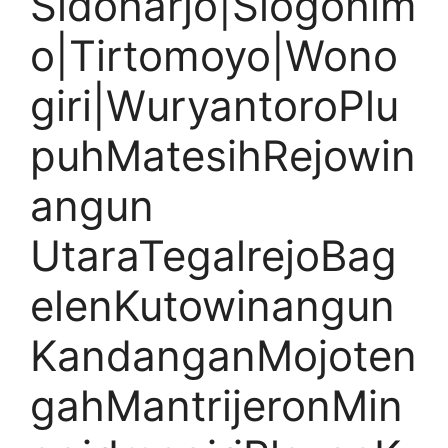
Sidoharjo|Slogohim
o|Tirtomoyo|Wono
giri|WuryantoroPlu
puhMatesihRejowin
angun
UtaraTegalrejoBag
elenKutowinangun
KandanganMojoten
gahMantrijeronMin