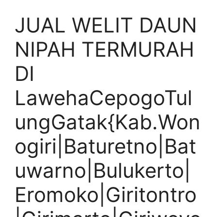
JUAL WELIT DAUN
NIPAH TERMURAH
DI
LawehaCepogoTul
ungGatak{Kab.Won
ogiri|Baturetno|Bat
uwarno|Bulukerto|
Eromoko|Giritontro