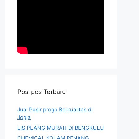
Pos-pos Terbaru
Jual Pasir progo Berkualitas di
Jogja
LIS PLANG MURAH DI BENGKULU
CHEMICAL KOLAM RENANG