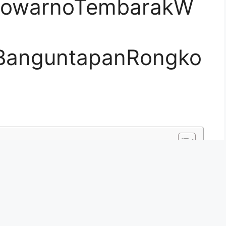
cowarnoTembarakW
iBanguntapanRongko
aman
bahan alami seperti daun tebu, daun nipah, dau kelapa,jerami
p daun Nipah banyak ditemui di Kalimantan Tengah. Seiring
Ilmu dan Teknologi welit semakin ditinggalkan
aung Anda Terasa