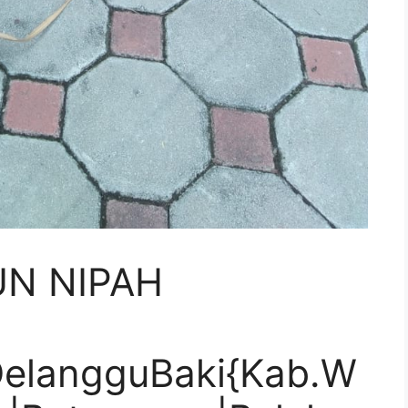
UN NIPAH
elangguBaki{Kab.W