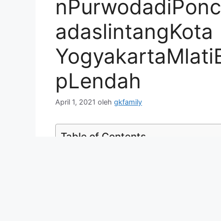
nPurwodadiPon
adaslintangKota
YogyakartaMlat
pLendah
April 1, 2021
oleh
gkfamily
Table of Contents
Kajang Daun ArenSaung Anda Terasa Ny
Payon bangunanmasa kemarin terbuat dari 
dan rumput alang-alang.Salah satunya ata
dengan kemajuan zaman dan perkembangan 
Kajang Daun ArenS