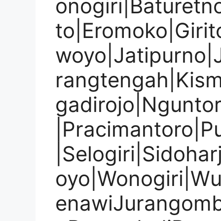
onogiri|Baturetn
to|Eromoko|Girit
woyo|Jatipurno|J
rangtengah|Kis
gadirojo|Ngunto
|Pracimantoro|P
|Selogiri|Sidoha
oyo|Wonogiri|W
enawiJurangomb