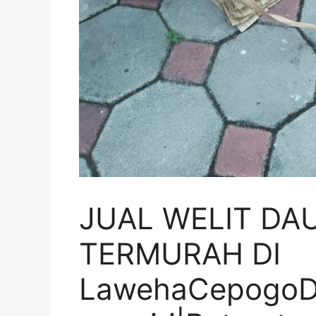
JUAL WELIT DA
TERMURAH DI
LawehaCepogoD