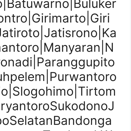
o|Batuwarno|Buluker
ontro|Girimarto|Giri
atiroto|Jatisrono|Ka
mantoro|Manyaran|N
ronadi|Paranggupito
uhpelem|Purwantoro
rjo|Slogohimo|Tirtom
uryantoroSukodonoJ
oSelatanBandonga