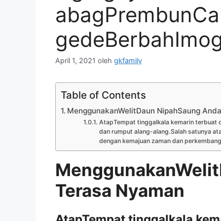
abagPrembunCand
gedeBerbahImogi
April 1, 2021
oleh
gkfamily
Table of Contents
MenggunakanWelitDaun NipahSaung Anda
AtapTempat tinggalkala kemarin terbuat da
dan rumput alang-alang.Salah satunya ata
dengan kemajuan zaman dan perkembangan 
MenggunakanWelit
Terasa Nyaman
AtapTempat tinggalkala kema