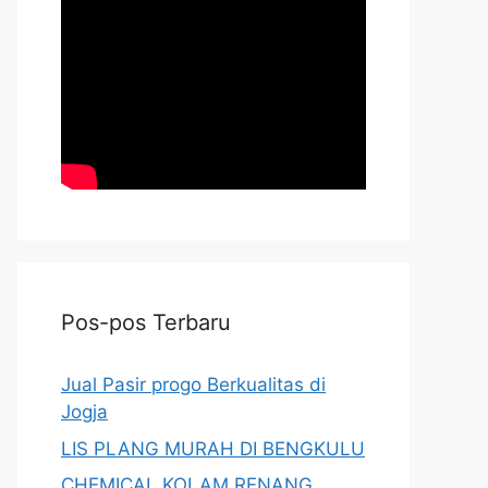
Pos-pos Terbaru
Jual Pasir progo Berkualitas di
Jogja
LIS PLANG MURAH DI BENGKULU
CHEMICAL KOLAM RENANG