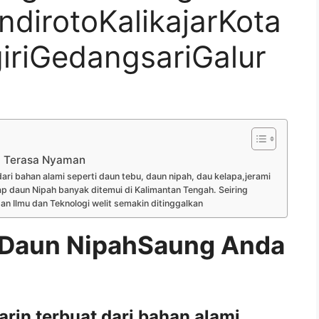
irotoKalikajarKota
riGedangsariGalur
 Terasa Nyaman
ri bahan alami seperti daun tebu, daun nipah, dau kelapa,jerami
p daun Nipah banyak ditemui di Kalimantan Tengah. Seiring
Ilmu dan Teknologi welit semakin ditinggalkan
Daun NipahSaung Anda
rin terbuat dari bahan alami