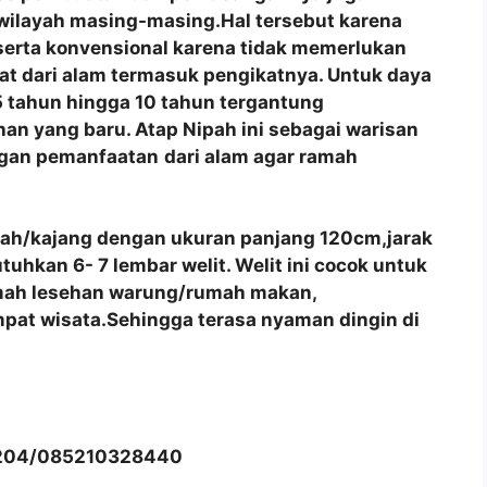
 wilayah masing-masing.Hal tersebut karena
 serta konvensional karena tidak memerlukan
at dari alam termasuk pengikatnya. Untuk daya
 tahun hingga 10 tahun tergantung
an yang baru. Atap Nipah ini sebagai warisan
ngan pemanfaatan
dari alam agar ramah
pah/kajang dengan ukuran panjang 120cm,jarak
hkan 6- 7 lembar welit. Welit ini cocok untuk
umah lesehan warung/rumah makan,
pat wisata.Sehingga terasa nyaman dingin di
204/085210328440