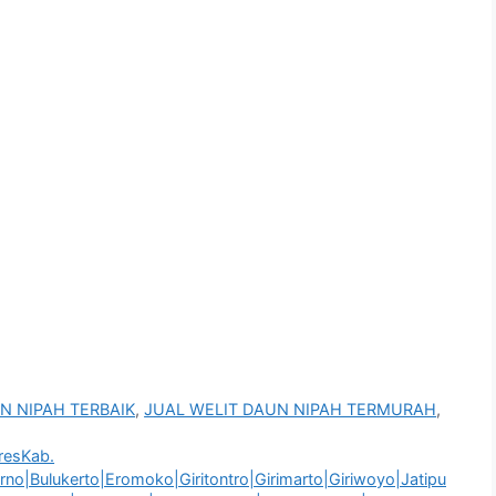
N NIPAH TERBAIK
,
JUAL WELIT DAUN NIPAH TERMURAH
,
esKab.
no|Bulukerto|Eromoko|Giritontro|Girimarto|Giriwoyo|Jatipu