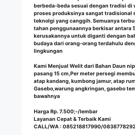
berbeda-beda sesuai dengan tradisi di
proses produksinya sangat tradisional
teknolgi yang canggih. Semuanya terbu
tahan penggunaannya berkisar antara 5
kerusakannya untuk diganti dengan bah
budaya dari orang-orang terdahulu de
lingkungan
Kami Menjual Welit dari Bahan Daun ni
pasang 15 cm,Per meter persegi membutu
atap kandang, kumbong jamur, atap r
Gasebo,warung angkringan, gasebo tem
bawahnya
Harga Rp. 7.500;-/lembar
Layanan Cepat & Terbaik Kami
CALL/WA : 085218817990/083877829