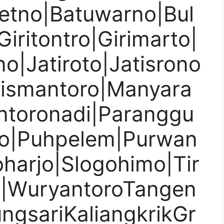
retno|Batuwarno|Bul
iritontro|Girimarto|
no|Jatiroto|Jatisrono
Kismantoro|Manyara
ntoronadi|Paranggu
ro|Puhpelem|Purwan
doharjo|Slogohimo|Tir
i|WuryantoroTangen
gsariKaliangkrikGr