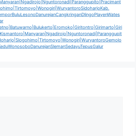
|Manyaran|Ngadirojo|Nguntoronadi|Paranggupito|Pracimant
ogohimo|Tirtomoyo|Wonogiri|WuryantoroSidoharjoKab.
emporBuluLesonoDanurejanCangkringanDlingoPlayenWates
ar
tno|Batuwarno|Bulukerto|Eromoko|Giritontro|Girimarto|Giri
|Kismantoro|Manyaran|Ngadirojo|Nguntoronadi|Paranggupit
idoharjo|Slogohimo|Tirtomoyo|Wonogiri|WuryantoroGemolo
eduWonosoboDanurejanSlemanSedayuTepusGalur