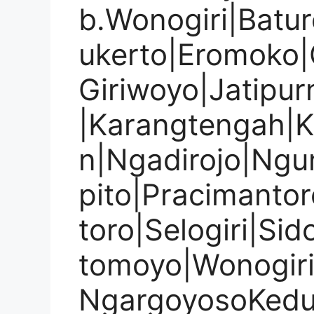
b.Wonogiri|Batu
ukerto|Eromoko|G
Giriwoyo|Jatipur
|Karangtengah|
n|Ngadirojo|Ngu
pito|Pracimanto
toro|Selogiri|Si
tomoyo|Wonogir
NgargoyosoKedun