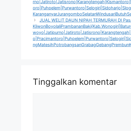
rno|Jatiroto|Jatisrono|Karangtengah|Kismantoro
oro|Puhpelem|Purwantoro|Selogiri|Sidoharjo|Sl
KaranganyarJurangomboSelatanWindusariButuhS
JUAL WELIT DAUN NIPAH TERMURAH DI Pas
KliwonBoyolaliPrambananBaki{Kab.Wonogiri|Bature
woyo|Jatipurno|Jatiroto|Jatisrono|Karangtengah
o|Pracimantoro|Puhpelem|Purwantoro|Selogiri|S
ngMatesihPotrobangsanGrabagGebangPrembunK
Tinggalkan komentar
Komentar