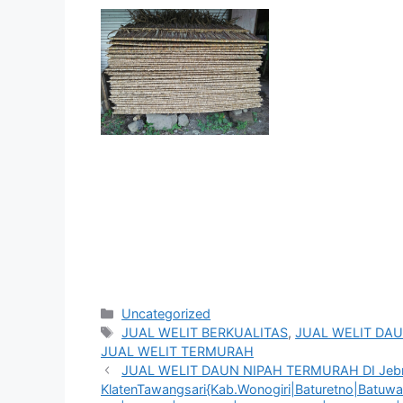
Kategori
Uncategorized
Tag
JUAL WELIT BERKUALITAS
,
JUAL WELIT DAU
JUAL WELIT TERMURAH
JUAL WELIT DAUN NIPAH TERMURAH DI Jebr
KlatenTawangsari{Kab.Wonogiri|Baturetno|Batuwar