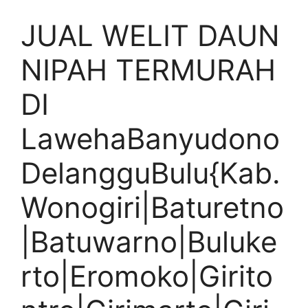
JUAL WELIT DAUN
NIPAH TERMURAH
DI
LawehaBanyudono
DelangguBulu{Kab.
Wonogiri|Baturetno
|Batuwarno|Buluke
rto|Eromoko|Girito