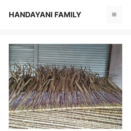
Langsung
ke
HANDAYANI FAMILY
Menu
isi