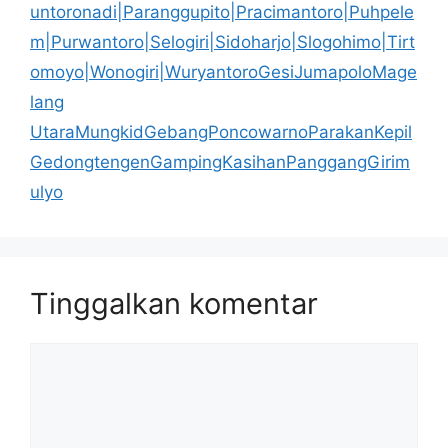
untoronadi|Paranggupito|Pracimantoro|Puhpele
m|Purwantoro|Selogiri|Sidoharjo|Slogohimo|Tirt
omoyo|Wonogiri|WuryantoroGesiJumapoloMage
lang
UtaraMungkidGebangPoncowarnoParakanKepil
GedongtengenGampingKasihanPanggangGirim
ulyo
Tinggalkan komentar
Komentar