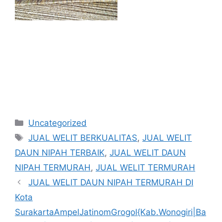
Kategori
Uncategorized
Tag
JUAL WELIT BERKUALITAS
,
JUAL WELIT
DAUN NIPAH TERBAIK
,
JUAL WELIT DAUN
NIPAH TERMURAH
,
JUAL WELIT TERMURAH
JUAL WELIT DAUN NIPAH TERMURAH DI
Kota
SurakartaAmpelJatinomGrogol{Kab.Wonogiri|Ba