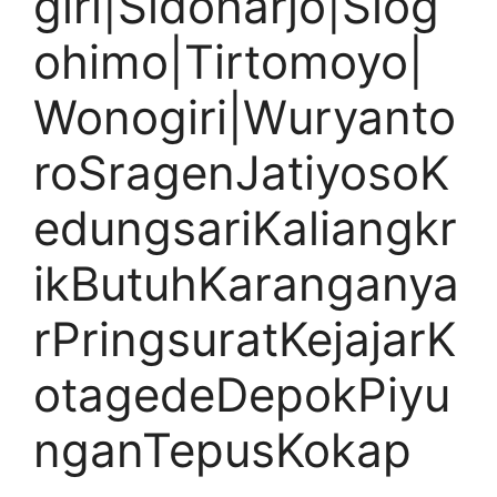
giri|Sidoharjo|Slog
ohimo|Tirtomoyo|
Wonogiri|Wuryanto
roSragenJatiyosoK
edungsariKaliangkr
ikButuhKaranganya
rPringsuratKejajarK
otagedeDepokPiyu
nganTepusKokap