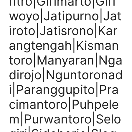
ntro|Girimarto|Giri
woyo|Jatipurno|Jat
iroto|Jatisrono|Kar
angtengah|Kisman
toro|Manyaran|Nga
dirojo|Nguntoronad
i|Paranggupito|Pra
cimantoro|Puhpele
m|Purwantoro|Selo