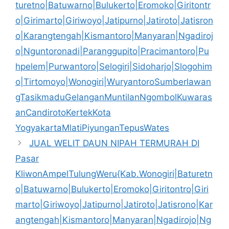
turetno|Batuwarno|Bulukerto|Eromoko|Giritontr
o|Girimarto|Giriwoyo|Jatipurno|Jatiroto|Jatisron
o|Karangtengah|Kismantoro|Manyaran|Ngadiroj
o|Nguntoronadi|Paranggupito|Pracimantoro|Pu
hpelem|Purwantoro|Selogiri|Sidoharjo|Slogohim
o|Tirtomoyo|Wonogiri|WuryantoroSumberlawan
gTasikmaduGelanganMuntilanNgombolKuwaras
anCandirotoKertekKota
YogyakartaMlatiPiyunganTepusWates
JUAL WELIT DAUN NIPAH TERMURAH DI
Pasar
KliwonAmpelTulungWeru{Kab.Wonogiri|Baturetn
o|Batuwarno|Bulukerto|Eromoko|Giritontro|Giri
marto|Giriwoyo|Jatipurno|Jatiroto|Jatisrono|Kar
angtengah|Kismantoro|Manyaran|Ngadirojo|Ng