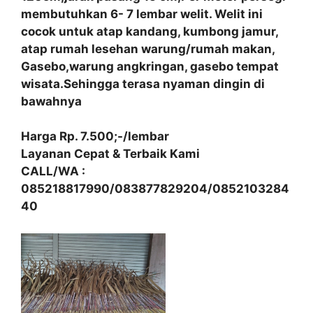
membutuhkan 6- 7 lembar welit. Welit ini
cocok untuk atap kandang, kumbong jamur,
atap rumah lesehan warung/rumah makan,
Gasebo,warung angkringan, gasebo tempat
wisata.Sehingga terasa nyaman dingin di
bawahnya
Harga Rp. 7.500;-/lembar
Layanan Cepat & Terbaik Kami
CALL/WA :
085218817990/083877829204/0852103284
40