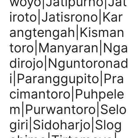
woyo|Jatipurno|Jat
iroto|Jatisrono|Kar
angtengah|Kisman
toro|Manyaran|Nga
dirojo|Nguntoronad
i|Paranggupito|Pra
cimantoro|Puhpele
m|Purwantoro|Selo
giri|Sidoharjo|Slog