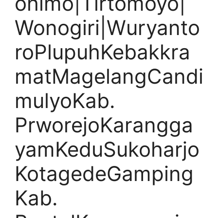
ohimo|Tirtomoyo|
Wonogiri|Wuryanto
roPlupuhKebakkra
matMagelangCandi
mulyoKab.
PrworejoKarangga
yamKeduSukoharjo
KotagedeGamping
Kab.