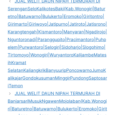
JUAL WELIT DAUN NIPAH TERMURAH DI
SerenganSeloKalikotesBaki{Kab.Wonogiri|Batur
etno|Batuwarno|Bulukerto|Eromoko|Giritontro|
Girimarto|Giriwoyo|Jatipurno|Jatiroto|Jatisrono|
Karangtengah|Kismantoro|Manyaran|Ngadirojo|
Nguntoronadi|Paranggupito|Pracimantoro|Puhp
elem|Purwantoro|Selogiri|Sidoharjo|Slogohimo|
Tirtomoyo|Wonogiri|WuryantoroKalijambeMates
ihKramat
SelatanKaliangkrikBanyuuripPoncowarnoJumoK
alikajarGondokusumanMinggirPundongSaptosar
iTemon
JUAL WELIT DAUN NIPAH TERMURAH DI
BanjarsariMusukNgawenMojolaban{Kab.Wonogi
ri|Baturetno|Batuwarno|Bulukerto|Eromoko|Girit