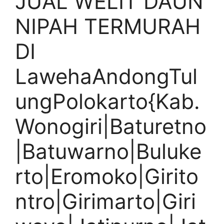
JUAL WELIT DAUN
NIPAH TERMURAH
DI
LawehaAndongTul
ungPolokarto{Kab.
Wonogiri|Baturetno
|Batuwarno|Buluke
rto|Eromoko|Girito
ntro|Girimarto|Giri