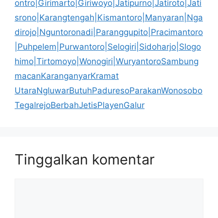
ontro|Girimarto|Giriwoyo|Jatipurno|Jatiroto|Jati
srono|Karangtengah|Kismantoro|Manyaran|Nga
dirojo|Nguntoronadi|Paranggupito|Pracimantoro
|Puhpelem|Purwantoro|Selogiri|Sidoharjo|Slogo
himo|Tirtomoyo|Wonogiri|WuryantoroSambung
macanKaranganyarKramat
UtaraNgluwarButuhPaduresoParakanWonosobo
TegalrejoBerbahJetisPlayenGalur
Tinggalkan komentar
Komentar