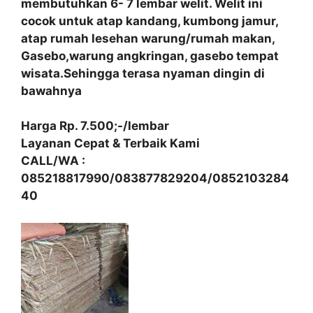
membutuhkan 6- 7 lembar welit. Welit ini
cocok untuk atap kandang, kumbong jamur,
atap rumah lesehan warung/rumah makan,
Gasebo,warung angkringan, gasebo tempat
wisata.Sehingga terasa nyaman dingin di
bawahnya
Harga Rp. 7.500;-/lembar
Layanan Cepat & Terbaik Kami
CALL/WA :
085218817990/083877829204/0852103284
40