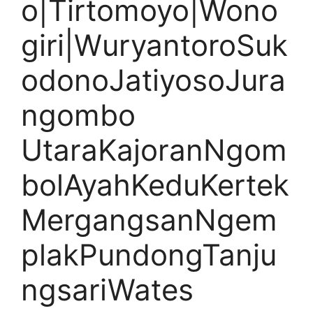
o|Tirtomoyo|Wono
giri|WuryantoroSuk
odonoJatiyosoJura
ngombo
UtaraKajoranNgom
bolAyahKeduKertek
MergangsanNgem
plakPundongTanju
ngsariWates