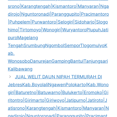
srono|Karangtengah|Kismantoro|Manyaran|Nga
dirojo|Nguntoronadi|Paranggupito|Pracimantoro
|Puhpelem|Purwantoro|Selogiri|Sidoharjo|Slogo
himo|Tirtomoyo|Wonogiri|WuryantoroPlupuhJati
puroMagelang
TengahSrumbungNgombolSemporTlogomulyoK
ab.
WonosoboDanurejanGampingBantulTanjungsari
Kalibawang
JUAL WELIT DAUN NIPAH TERMURAH DI
JebresKab.BoyolaliNgawenPolokarto{Kab.Wono
giri|Baturetno|Batuwarno|Bulukerto|Eromoko|Gi
ritontro|Girimarto|Giriwoyo|Jatipurno|Jatiroto|J
atisrono|Karangtengah|Kismantoro|Manyaran|N
gadirojo|Nguntoronadi|Paranggupito|Pracimant