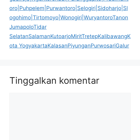
oro|Puhpelem|Purwantoro|Selogiri|Sidoharjo|Sl
ogohimo|Tirtomoyo|Wonogiri|WuryantoroTanon
JumapoloTidar
SelatanSalamanKutoarjoMiritTretepKalibawangK
ota YogyakartaKalasanPiyunganPurwosariGalur
Tinggalkan komentar
Komentar