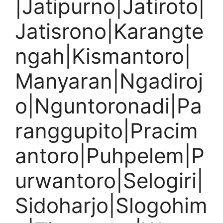
|Jatipurno|Jatiroto|
Jatisrono|Karangte
ngah|Kismantoro|
Manyaran|Ngadiroj
o|Nguntoronadi|Pa
ranggupito|Pracim
antoro|Puhpelem|P
urwantoro|Selogiri|
Sidoharjo|Slogohim