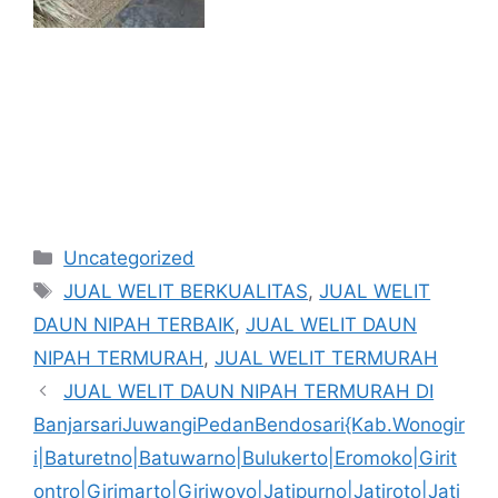
Kategori
Uncategorized
Tag
JUAL WELIT BERKUALITAS
,
JUAL WELIT
DAUN NIPAH TERBAIK
,
JUAL WELIT DAUN
NIPAH TERMURAH
,
JUAL WELIT TERMURAH
JUAL WELIT DAUN NIPAH TERMURAH DI
BanjarsariJuwangiPedanBendosari{Kab.Wonogir
i|Baturetno|Batuwarno|Bulukerto|Eromoko|Girit
ontro|Girimarto|Giriwoyo|Jatipurno|Jatiroto|Jati