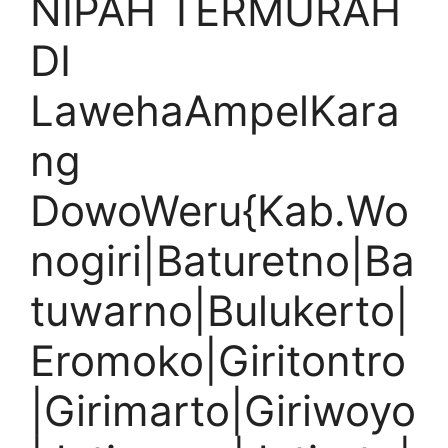
NIPAH TERMURAH
DI
LawehaAmpelKara
ng
DowoWeru{Kab.Wo
nogiri|Baturetno|Ba
tuwarno|Bulukerto|
Eromoko|Giritontro
|Girimarto|Giriwoyo