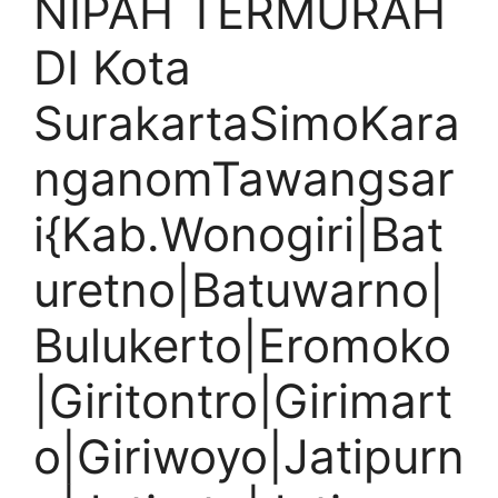
NIPAH TERMURAH
DI Kota
SurakartaSimoKara
nganomTawangsar
i{Kab.Wonogiri|Bat
uretno|Batuwarno|
Bulukerto|Eromoko
|Giritontro|Girimart
o|Giriwoyo|Jatipurn