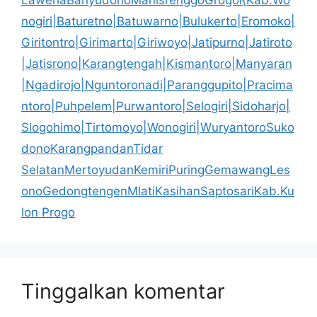
LawehaBanyudonoManisrenggoGrogol{Kab.Wo
nogiri|Baturetno|Batuwarno|Bulukerto|Eromoko|
Giritontro|Girimarto|Giriwoyo|Jatipurno|Jatiroto
|Jatisrono|Karangtengah|Kismantoro|Manyaran
|Ngadirojo|Nguntoronadi|Paranggupito|Pracima
ntoro|Puhpelem|Purwantoro|Selogiri|Sidoharjo|
Slogohimo|Tirtomoyo|Wonogiri|WuryantoroSuko
donoKarangpandanTidar
SelatanMertoyudanKemiriPuringGemawangLes
onoGedongtengenMlatiKasihanSaptosariKab.Ku
lon Progo
Tinggalkan komentar