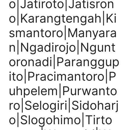
o|Jatiroto|Jatisron
o|Karangtengah|Ki
smantoro|Manyara
n|Ngadirojo|Ngunt
oronadi|Paranggup
ito|Pracimantoro|P
uhpelem|Purwanto
ro|Selogiri|Sidoharj
o|Slogohimo|Tirto