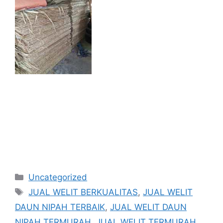
Kategori
Uncategorized
Tag
JUAL WELIT BERKUALITAS
,
JUAL WELIT
DAUN NIPAH TERBAIK
,
JUAL WELIT DAUN
NIPAH TERMURAH
,
JUAL WELIT TERMURAH