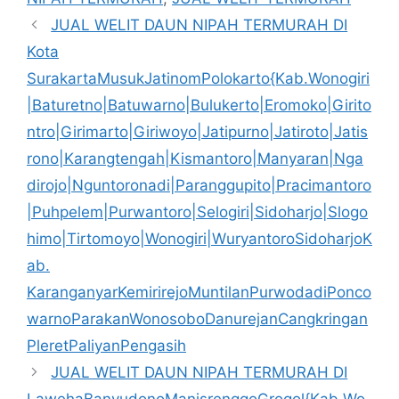
JUAL WELIT DAUN NIPAH TERMURAH DI
Kota
SurakartaMusukJatinomPolokarto{Kab.Wonogiri
|Baturetno|Batuwarno|Bulukerto|Eromoko|Girito
ntro|Girimarto|Giriwoyo|Jatipurno|Jatiroto|Jatis
rono|Karangtengah|Kismantoro|Manyaran|Nga
dirojo|Nguntoronadi|Paranggupito|Pracimantoro
|Puhpelem|Purwantoro|Selogiri|Sidoharjo|Slogo
himo|Tirtomoyo|Wonogiri|WuryantoroSidoharjoK
ab.
KaranganyarKemirirejoMuntilanPurwodadiPonco
warnoParakanWonosoboDanurejanCangkringan
PleretPaliyanPengasih
JUAL WELIT DAUN NIPAH TERMURAH DI