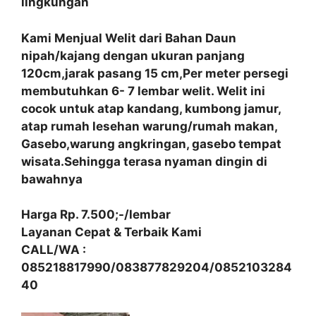
lingkungan
Kami Menjual Welit dari Bahan Daun
nipah/kajang dengan ukuran panjang
120cm,jarak pasang 15 cm,Per meter persegi
membutuhkan 6- 7 lembar welit. Welit ini
cocok untuk atap kandang, kumbong jamur,
atap rumah lesehan warung/rumah makan,
Gasebo,warung angkringan, gasebo tempat
wisata.Sehingga terasa nyaman dingin di
bawahnya
Harga Rp. 7.500;-/lembar
Layanan Cepat & Terbaik Kami
CALL/WA :
085218817990/083877829204/0852103284
40