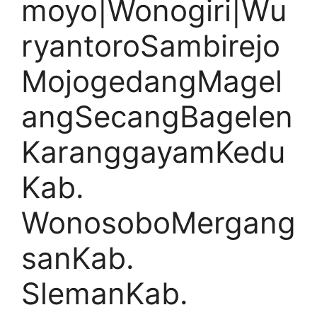
moyo|Wonogiri|Wu
ryantoroSambirejo
MojogedangMagel
angSecangBagelen
KaranggayamKedu
Kab.
WonosoboMergang
sanKab.
SlemanKab.