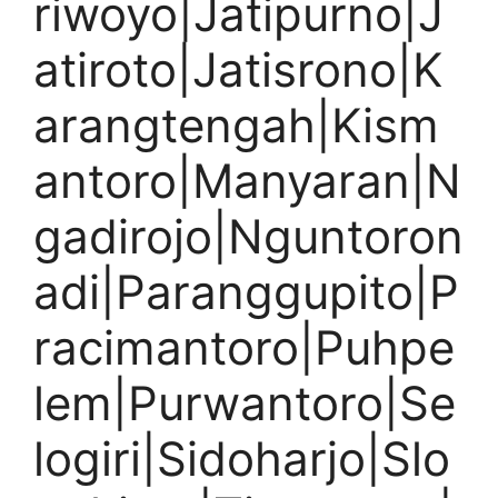
riwoyo|Jatipurno|J
atiroto|Jatisrono|K
arangtengah|Kism
antoro|Manyaran|N
gadirojo|Nguntoron
adi|Paranggupito|P
racimantoro|Puhpe
lem|Purwantoro|Se
logiri|Sidoharjo|Slo