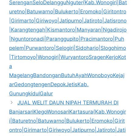
SerenganSeloDelangguNguter{Kab.Wonogiri|Bat
uretno|Batuwarno|Bulukerto|Eromoko|Giritontro
|Girimarto|Giriwoyo|Jatipurno|Jatiroto|Jatisrono
|Karangtengah|Kismantoro|Manyaran|Ngadirojo
|Nguntoronadi|Paranggupito|Pracimantoro|Puh
pelem|Purwantoro|Selogiri|Sidoharjo|Slogohimo
|Tirtomoyo|Wonogiri|WuryantoroSragenKerjoKot
a
MagelangBandonganButuhAyahWonoboyoKejaj
arGedongtengenDepokJetisKab.
GunungkidulGalur
JUAL WELIT DAUN NIPAH TERMURAH DI
BanjarsariKlegoWonosariKartasura{Kab.Wonogir
i|Baturetno|Batuwarno|Bulukerto|Eromoko|Girit
ontro|Girimarto|Giriwoyo|Jatipurno|Jatiroto|Jati