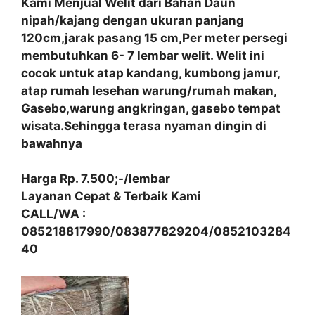
Kami Menjual Welit dari Bahan Daun
nipah/kajang dengan ukuran panjang
120cm,jarak pasang 15 cm,Per meter persegi
membutuhkan 6- 7 lembar welit. Welit ini
cocok untuk atap kandang, kumbong jamur,
atap rumah lesehan warung/rumah makan,
Gasebo,warung angkringan, gasebo tempat
wisata.Sehingga terasa nyaman dingin di
bawahnya
Harga Rp. 7.500;-/lembar
Layanan Cepat & Terbaik Kami
CALL/WA :
085218817990/083877829204/0852103284
40