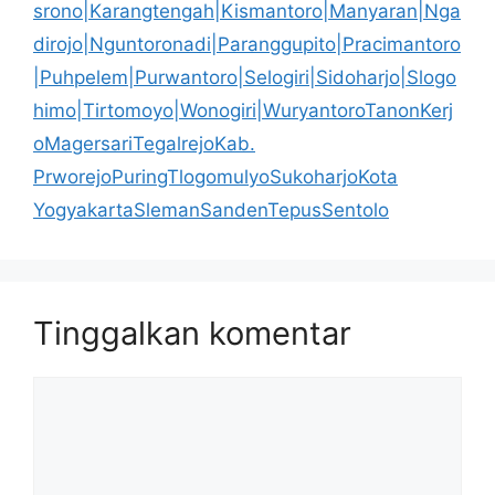
srono|Karangtengah|Kismantoro|Manyaran|Nga
dirojo|Nguntoronadi|Paranggupito|Pracimantoro
|Puhpelem|Purwantoro|Selogiri|Sidoharjo|Slogo
himo|Tirtomoyo|Wonogiri|WuryantoroTanonKerj
oMagersariTegalrejoKab.
PrworejoPuringTlogomulyoSukoharjoKota
YogyakartaSlemanSandenTepusSentolo
Tinggalkan komentar
Komentar