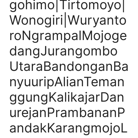
gohimo|Tirtomoyo|
Wonogiri|Wuryanto
roNgrampalMojoge
dangJurangombo
UtaraBandonganBa
nyuuripAlianTeman
ggungKalikajarDan
urejanPrambananP
andakKarangmojoL