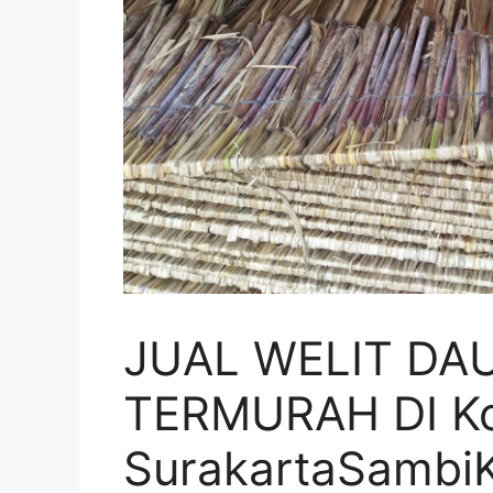
JUAL WELIT DA
TERMURAH DI K
SurakartaSambi