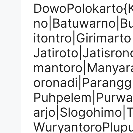
DowoPolokarto{K
no|Batuwarno|Bu
itontro|Girimart
Jatiroto|Jatisro
mantoro|Manyar
oronadi|Parangg
Puhpelem|Purwan
arjo|Slogohimo|
WuryantoroPlup