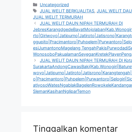
Kategori
Uncategorized
Tag
JUAL WELIT BERKUALITAS
,
JUAL WELIT DAU
JUAL WELIT TERMURAH
JUAL WELIT DAUN NIPAH TERMURAH DI
JebresKarangdgedeBayatMojolaban{Kab.Wonogiri|
rto|Giriwoyo|Jatipurno|Jatiroto|Jatisrono|Kara
ggupito|Pracimantoro|Puhpelem|Purwantoro|Selo
esiJumantonoMagelang TengahPakisPurwodadi
WonosoboPakualamanSeyeganKretekPlayenPeng
JUAL WELIT DAUN NIPAH TERMURAH DI Kot
SurakartaAndongCawasBaki{Kab.Wonogiri|Baturetn
woyo|Jatipurno|Jatiroto|Jatisrono|Karangtengah
o|Pracimantoro|Puhpelem|Purwantoro|Selogiri|S
atiyosoWatesNgablakBagelenRowokeleKandanga
SlemanKasihanNgliparTemon
Tinggalkan komentar