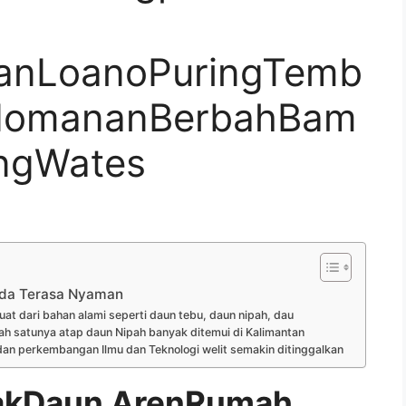
anLoanoPuringTemb
domananBerbahBam
ongWates
da Terasa Nyaman
at dari bahan alami seperti daun tebu, daun nipah, dau
ah satunya atap daun Nipah banyak ditemui di Kalimantan
an perkembangan Ilmu dan Teknologi welit semakin ditinggalkan
akDaun ArenRumah