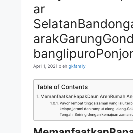
ar
SelatanBandong
arakGarungGon
banglipuroPonj
April 1, 2021
oleh
gkfamily
Table of Contents
MemanfaatkanRapakDaun ArenRumah An
PayonTempat tinggalzaman yang lalu terbu
kelapa,jerami dan rumput alang-alang.Sal
Tengah. Seiring dengan kemajuan zaman d
MemanfaatkanRap