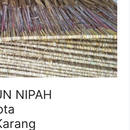
UN NIPAH
ota
Karang