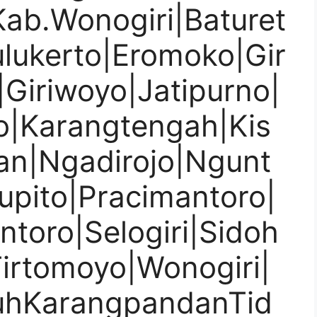
ab.Wonogiri|Baturet
lukerto|Eromoko|Gir
o|Giriwoyo|Jatipurno|
no|Karangtengah|Kis
an|Ngadirojo|Ngunt
upito|Pracimantoro|
toro|Selogiri|Sidoh
Tirtomoyo|Wonogiri|
uhKarangpandanTid