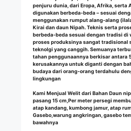
penjuru dunia, dari Eropa, Afrika, sert
digunakan berbeda-beda – sesuai denga
menggunakan rumput alang-alang (ilala
Kirai dan daun Nipah. Teknis serta p
berbeda-beda sesuai dengan tradisi di
proses produksinya sangat tradisional
teknolgi yang canggih. Semuanya terbu
tahan penggunaannya berkisar antara 5
kerusakannya untuk diganti dengan bah
budaya dari orang-orang terdahulu de
lingkungan
Kami Menjual Welit dari Bahan Daun ni
pasang 15 cm,Per meter persegi membutu
atap kandang, kumbong jamur, atap r
Gasebo,warung angkringan, gasebo tem
bawahnya