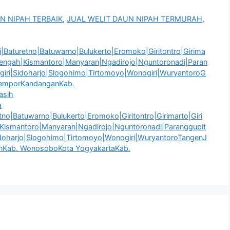
N NIPAH TERBAIK
,
JUAL WELIT DAUN NIPAH TERMURAH
,
Baturetno|Batuwarno|Bulukerto|Eromoko|Giritontro|Girima
ngtengah|Kismantoro|Manyaran|Ngadirojo|Nguntoronadi|Paran
giri|Sidoharjo|Slogohimo|Tirtomoyo|Wonogiri|WuryantoroG
SemporKandanganKab.
asih
a
o|Batuwarno|Bulukerto|Eromoko|Giritontro|Girimarto|Giri
|Kismantoro|Manyaran|Ngadirojo|Nguntoronadi|Paranggupit
idoharjo|Slogohimo|Tirtomoyo|Wonogiri|WuryantoroTangenJ
nKab. WonosoboKota YogyakartaKab.