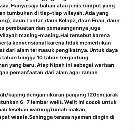
a Asia. Hanya saja bahan atau jenis rumput yang
n tumbuhan di tiap-tiap wilayah. Ada yang
ng), daun Lontar, daun Kelapa, daun Enau, daun
roses pembuatan dan pemasangannya juga
 wilayah masing-masing.Hal tersebut karena
 serta konvensional karena tidak memerlukan
at dari alam termasuk pengikatnya. Untuk daya
 tahun hingga 10 tahun tergantung
an yang baru. Atap Nipah ini sebagai warisan
ngan pemanfaatan
dari alam agar ramah
pah/kajang dengan ukuran panjang 120cm,jarak
hkan 6- 7 lembar welit. Welit ini cocok untuk
umah lesehan warung/rumah makan,
pat wisata.Sehingga terasa nyaman dingin di