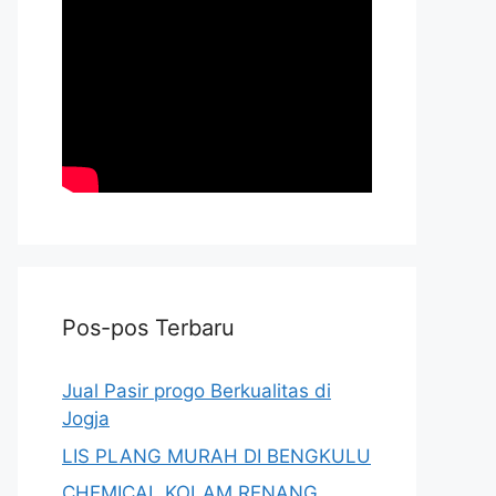
Pos-pos Terbaru
Jual Pasir progo Berkualitas di
Jogja
LIS PLANG MURAH DI BENGKULU
CHEMICAL KOLAM RENANG