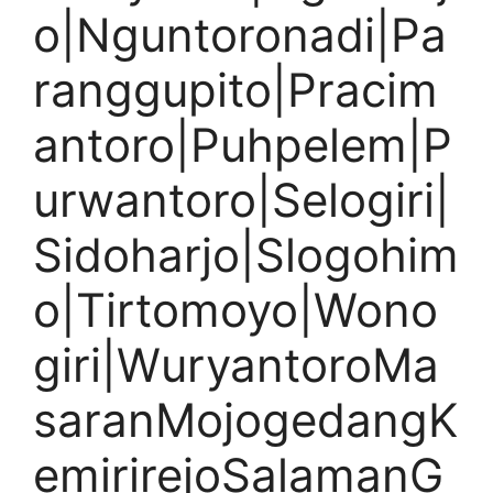
o|Nguntoronadi|Pa
ranggupito|Pracim
antoro|Puhpelem|P
urwantoro|Selogiri|
Sidoharjo|Slogohim
o|Tirtomoyo|Wono
giri|WuryantoroMa
saranMojogedangK
emirirejoSalamanG