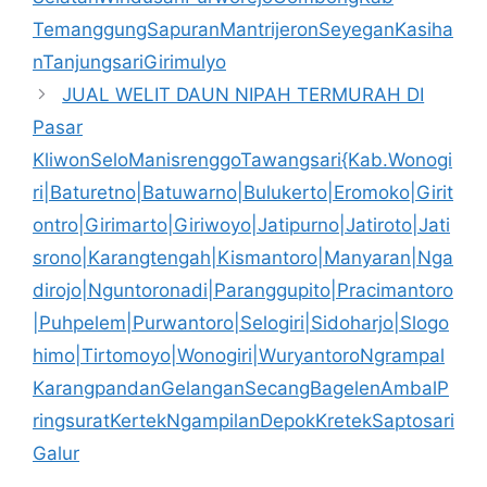
TemanggungSapuranMantrijeronSeyeganKasiha
nTanjungsariGirimulyo
JUAL WELIT DAUN NIPAH TERMURAH DI
Pasar
KliwonSeloManisrenggoTawangsari{Kab.Wonogi
ri|Baturetno|Batuwarno|Bulukerto|Eromoko|Girit
ontro|Girimarto|Giriwoyo|Jatipurno|Jatiroto|Jati
srono|Karangtengah|Kismantoro|Manyaran|Nga
dirojo|Nguntoronadi|Paranggupito|Pracimantoro
|Puhpelem|Purwantoro|Selogiri|Sidoharjo|Slogo
himo|Tirtomoyo|Wonogiri|WuryantoroNgrampal
KarangpandanGelanganSecangBagelenAmbalP
ringsuratKertekNgampilanDepokKretekSaptosari
Galur