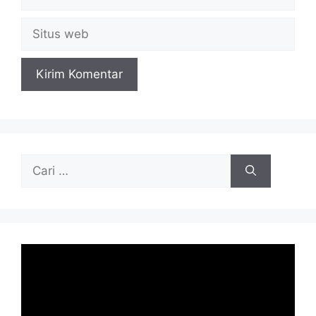
Situs
web
Cari
untuk: