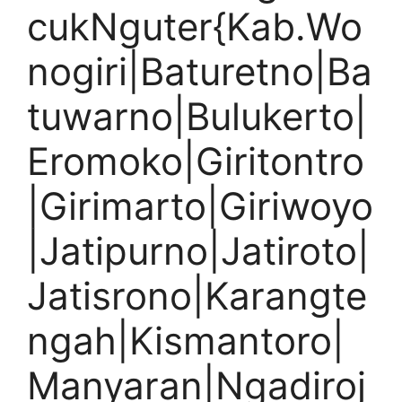
cukNguter{Kab.Wo
nogiri|Baturetno|Ba
tuwarno|Bulukerto|
Eromoko|Giritontro
|Girimarto|Giriwoyo
|Jatipurno|Jatiroto|
Jatisrono|Karangte
ngah|Kismantoro|
Manyaran|Ngadiroj