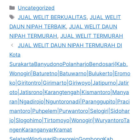
Kategori
Uncategorized
Tag
JUAL WELIT BERKUALITAS
,
JUAL WELIT
DAUN NIPAH TERBAIK
,
JUAL WELIT DAUN
NIPAH TERMURAH
,
JUAL WELIT TERMURAH
JUAL WELIT DAUN NIPAH TERMURAH DI
Kota
SurakartaBanyudonoPolanharjoBendosari{Kab.
Wonogiri|Baturetno|Batuwarno|Bulukerto|Eromo
ko|Giritontro|Girimarto|Giriwoyo|Jatipurno|Jatir
oto|Jatisrono|Karangtengah|Kismantoro|Manya
ran|Ngadirojo|Nguntoronadi|Paranggupito|Praci
mantoro|Puhpelem|Purwantoro|Selogiri|Sidohar
jo|Slogohimo|Tirtomoyo|Wonogiri|WuryantoroTa
ngenKaranganyarKramat
SelatanWindusariPurworejoGombongKab