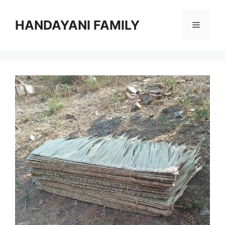
Langsung
ke
HANDAYANI FAMILY
Menu
isi