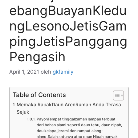
ebangBuayanKledu
ngLesonoJetisGam
pingJetisPanggang
Pengasih
April 1, 2021
oleh
gkfamily
Table of Contents
MemakaiRapakDaun ArenRumah Anda Terasa
Sejuk
PayonTempat tinggalzaman lampau terbuat
dari bahan alami seperti daun tebu, daun nipah,
dau kelapa,jerami dan rumput alang-
alang.Salah satunya atap daun Nipah banyak