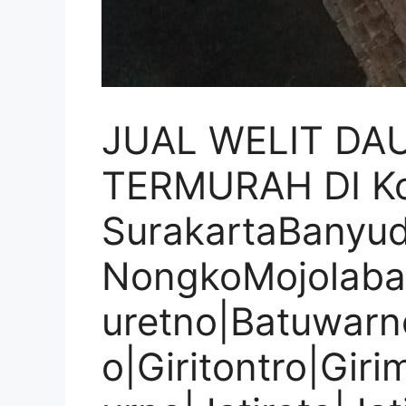
JUAL WELIT DA
TERMURAH DI K
SurakartaBanyu
NongkoMojolaba
uretno|Batuwarn
o|Giritontro|Giri