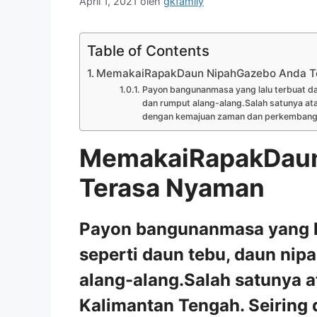
April 1, 2021
oleh
gkfamily
Table of Contents
MemakaiRapakDaun NipahGazebo Anda T
Payon bangunanmasa yang lalu terbuat dar
dan rumput alang-alang.Salah satunya ata
dengan kemajuan zaman dan perkembangan 
MemakaiRapakDaun
Terasa Nyaman
Payon bangunanmasa yang la
seperti daun tebu, daun nip
alang-alang.Salah satunya a
Kalimantan Tengah. Seiring