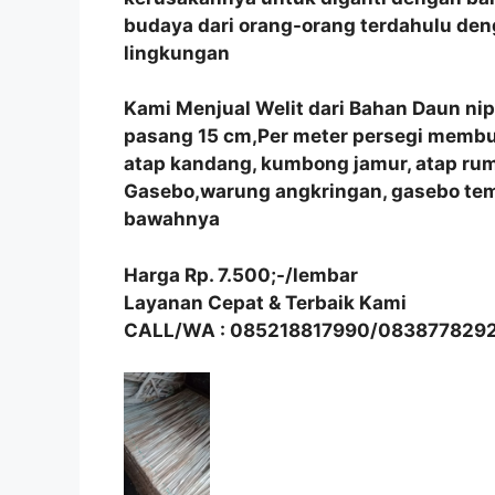
budaya dari orang-orang terdahulu de
lingkungan
Kami Menjual Welit dari Bahan Daun ni
pasang 15 cm,Per meter persegi membutu
atap kandang, kumbong jamur, atap r
Gasebo,warung angkringan, gasebo tem
bawahnya
Harga Rp. 7.500;-/lembar
Layanan Cepat & Terbaik Kami
CALL/WA : 085218817990/083877829