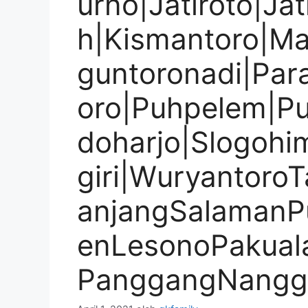
urno|Jatiroto|Ja
h|Kismantoro|Ma
guntoronadi|Par
oro|Puhpelem|Pur
doharjo|Slogoh
giri|Wuryantoro
anjangSalamanP
enLesonoPakua
PanggangNangg