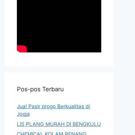
Pos-pos Terbaru
Jual Pasir progo Berkualitas di
Jogja
LIS PLANG MURAH DI BENGKULU
CHEMICAL KOLAM RENANG