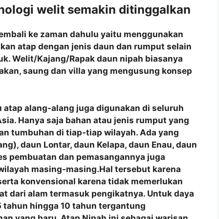
ologi welit semakin ditinggalkan
ng kembali ke zaman dahulu yaitu menggunakan
akan atap dengan jenis daun dan rumput selain
juk. Welit/Kajang/Rapak daun nipah biasanya
akan, saung dan villa yang mengusung konsep
 atap alang-alang juga digunakan di seluruh
a Asia. Hanya saja bahan atau jenis rumput yang
n tumbuhan di tiap-tiap wilayah. Ada yang
ng), daun Lontar, daun Kelapa, daun Enau, daun
roses pembuatan dan pemasangannya juga
 wilayah masing-masing.Hal tersebut karena
 serta konvensional karena tidak memerlukan
at dari alam termasuk pengikatnya. Untuk daya
 tahun hingga 10 tahun tergantung
an yang baru. Atap Nipah ini sebagai warisan