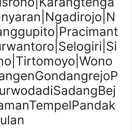
tisrono|Karangtenga
nyaran|Ngadirojo|N
anggupito|Pracimant
wantoro|Selogiri|Si
imo|Tirtomoyo|Wono
TangenGondangrejoP
urwodadiSadangBej
lamanTempelPandak
ulan