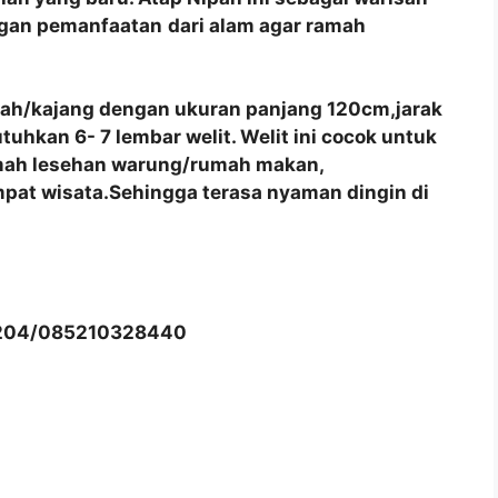
ngan pemanfaatan
dari alam agar ramah
pah/kajang dengan ukuran panjang 120cm,jarak
hkan 6- 7 lembar welit. Welit ini cocok untuk
umah lesehan warung/rumah makan,
pat wisata.Sehingga terasa nyaman dingin di
204/085210328440