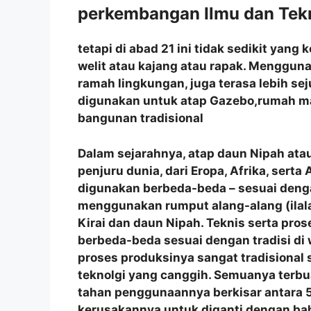
perkembangan Ilmu dan Tekn
tetapi di abad 21 ini tidak sedikit ya
welit atau kajang atau rapak. Menggun
ramah lingkungan, juga terasa lebih se
digunakan untuk atap Gazebo,rumah m
bangunan tradisional
Dalam sejarahnya, atap daun Nipah atau
penjuru dunia, dari Eropa, Afrika, sert
digunakan berbeda-beda – sesuai denga
menggunakan rumput alang-alang (ilala
Kirai dan daun Nipah. Teknis serta p
berbeda-beda sesuai dengan tradisi di
proses produksinya sangat tradisional
teknolgi yang canggih. Semuanya terbu
tahan penggunaannya berkisar antara 5
kerusakannya untuk diganti dengan bah