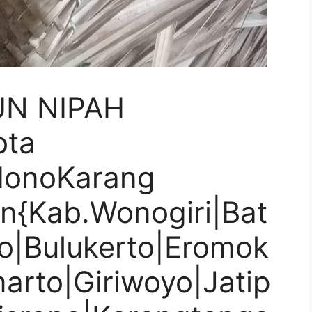
UN NIPAH
ota
donoKarang
n{Kab.Wonogiri|Bat
o|Bulukerto|Eromok
marto|Giriwoyo|Jatip