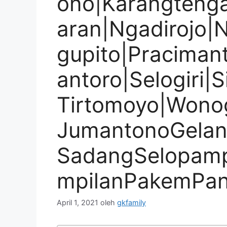
ono|Karangteng
aran|Ngadirojo|
gupito|Praciman
antoro|Selogiri|
Tirtomoyo|Wonog
JumantonoGela
SadangSelopam
mpilanPakemPan
April 1, 2021
oleh
gkfamily