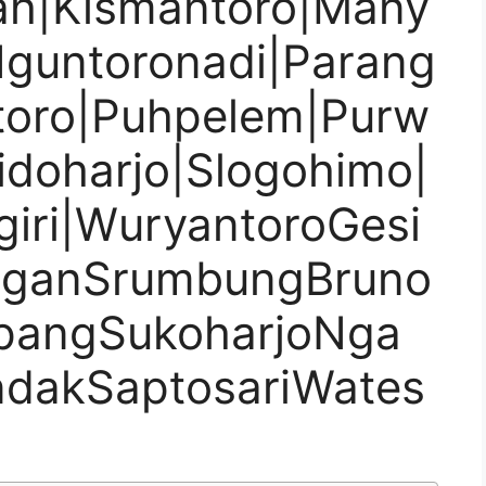
ah|Kismantoro|Many
Nguntoronadi|Parang
toro|Puhpelem|Purw
Sidoharjo|Slogohimo|
iri|WuryantoroGesi
nganSrumbungBruno
pangSukoharjoNga
dakSaptosariWates