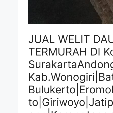
JUAL WELIT DA
TERMURAH DI K
SurakartaAndon
Kab.Wonogiri|Ba
Bulukerto|Eromok
to|Giriwoyo|Jatip