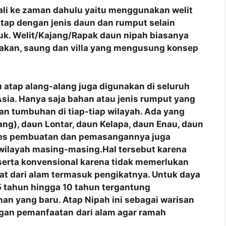
mbali ke zaman dahulu yaitu menggunakan welit
tap dengan jenis daun dan rumput selain
juk. Welit/Kajang/Rapak daun nipah biasanya
akan, saung dan villa yang mengusung konsep
 atap alang-alang juga digunakan di seluruh
a Asia. Hanya saja bahan atau jenis rumput yang
n tumbuhan di tiap-tiap wilayah. Ada yang
ng), daun Lontar, daun Kelapa, daun Enau, daun
roses pembuatan dan pemasangannya juga
 wilayah masing-masing.Hal tersebut karena
 serta konvensional karena tidak memerlukan
at dari alam termasuk pengikatnya. Untuk daya
 tahun hingga 10 tahun tergantung
an yang baru. Atap Nipah ini sebagai warisan
ngan pemanfaatan
dari alam agar ramah