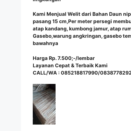
Kami Menjual Welit dari Bahan Daun ni
pasang 15 cm,Per meter persegi membutu
atap kandang, kumbong jamur, atap r
Gasebo,warung angkringan, gasebo tem
bawahnya
Harga Rp. 7.500;-/lembar
Layanan Cepat & Terbaik Kami
CALL/WA : 085218817990/083877829