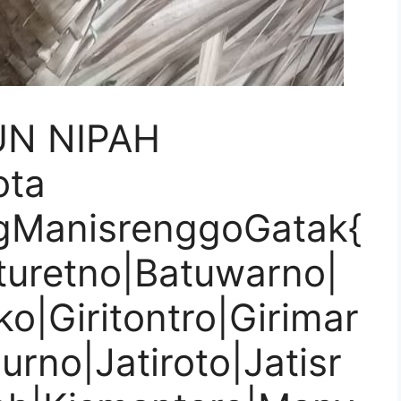
UN NIPAH
ota
gManisrenggoGatak{
turetno|Batuwarno|
o|Giritontro|Girimar
urno|Jatiroto|Jatisr