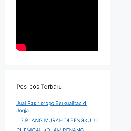
Pos-pos Terbaru
Jual Pasir progo Berkualitas di
Jogja
LIS PLANG MURAH DI BENGKULU
CHEMICAL KOLAM RENANG