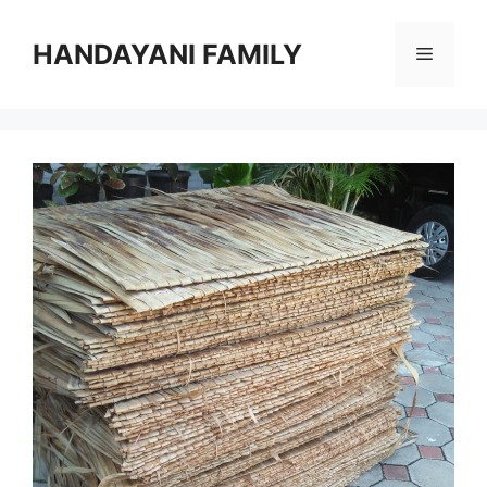
Langsung
ke
HANDAYANI FAMILY
Menu
isi