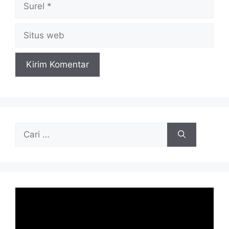
Surel
Situs
web
Cari
untuk: