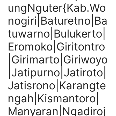
ungNguter{Kab.Wo
nogiri|Baturetno|Ba
tuwarno|Bulukerto|
Eromoko|Giritontro
|Girimarto|Giriwoyo
|Jatipurno|Jatiroto|
Jatisrono|Karangte
ngah|Kismantoro|
Manyaran|Ngadiroj