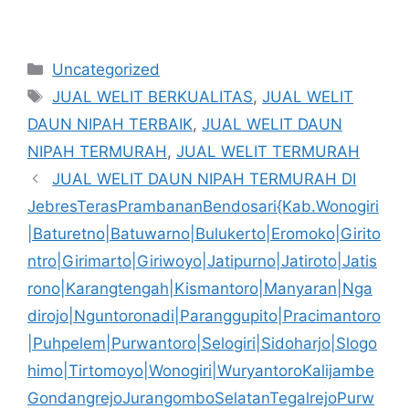
Kategori
Uncategorized
Tag
JUAL WELIT BERKUALITAS
,
JUAL WELIT
DAUN NIPAH TERBAIK
,
JUAL WELIT DAUN
NIPAH TERMURAH
,
JUAL WELIT TERMURAH
JUAL WELIT DAUN NIPAH TERMURAH DI
JebresTerasPrambananBendosari{Kab.Wonogiri
|Baturetno|Batuwarno|Bulukerto|Eromoko|Girito
ntro|Girimarto|Giriwoyo|Jatipurno|Jatiroto|Jatis
rono|Karangtengah|Kismantoro|Manyaran|Nga
dirojo|Nguntoronadi|Paranggupito|Pracimantoro
|Puhpelem|Purwantoro|Selogiri|Sidoharjo|Slogo
himo|Tirtomoyo|Wonogiri|WuryantoroKalijambe
GondangrejoJurangomboSelatanTegalrejoPurw