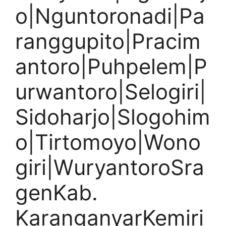
o|Nguntoronadi|Pa
ranggupito|Pracim
antoro|Puhpelem|P
urwantoro|Selogiri|
Sidoharjo|Slogohim
o|Tirtomoyo|Wono
giri|WuryantoroSra
genKab.
KaranganyarKemiri