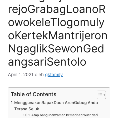
rejoGrabagLoanoR
owokeleTlogomuly
oKertekMantrijeron
NgaglikSewonGed
angsariSentolo
April 1, 2021
oleh
gkfamily
Table of Contents
MenggunakanRapakDaun ArenGubug Anda
Terasa Sejuk
Atap bangunanzaman kemarin terbuat dari