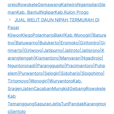
orejoRowokeleGemawangKaliwiroNgampilanSle
manKab. BantulNgliparKab.Kulon Progo
JUAL WELIT DAUN NIPAH TERMURAH DI
Pasar
KliwonKlegoPolanharjoBaki{Kab.Wonogiri|Bature
tno|Batuwarno|Bulukerto|Eromoko|Giritontro|Gi
rimarto|Giriwoyo|Jatipurno|Jatiroto|Jatisrono|K
arangtengah|Kismantoro|Manyaran|Ngadirojo|
Nguntoronadi|Paranggupito|Pracimantoro|Puhp
elem|Purwantoro|Selogiri|Sidoharjo|Slogohimo|
Tirtomoyo|Wonogiri|WuryantoroKab.
SragenJatenCacabanMungkidGebangRowokele
Kab
TemanggungSapuranJetisTuriPandakKarangmoj
oSentolo