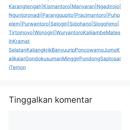
Karangtengah|Kismantoro|Manyaran|Ngadirojo|
Nguntoronadi|Paranggupito|Pracimantoro|Puhp
elem|Purwantoro|Selogiri|Sidoharjo|Slogohimo|
Tirtomoyo|Wonogiri|WuryantoroKalijambeMates
ihKramat
SelatanKaliangkrikBanyuuripPoncowarnoJumoK
alikajarGondokusumanMinggirPundongSaptosar
iTemon
Tinggalkan komentar
Komentar