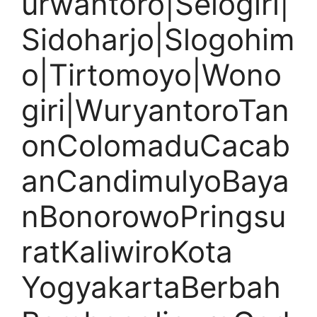
urwantoro|Selogiri|
Sidoharjo|Slogohim
o|Tirtomoyo|Wono
giri|WuryantoroTan
onColomaduCacab
anCandimulyoBaya
nBonorowoPringsu
ratKaliwiroKota
YogyakartaBerbah