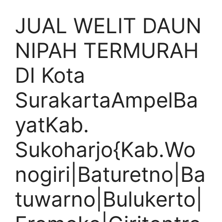
JUAL WELIT DAUN
NIPAH TERMURAH
DI Kota
SurakartaAmpelBa
yatKab.
Sukoharjo{Kab.Wo
nogiri|Baturetno|Ba
tuwarno|Bulukerto|