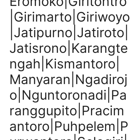
Eromoko|Giritontro
|Girimarto|Giriwoyo
|Jatipurno|Jatiroto|
Jatisrono|Karangte
ngah|Kismantoro|
Manyaran|Ngadiroj
o|Nguntoronadi|Pa
ranggupito|Pracim
antoro|Puhpelem|P