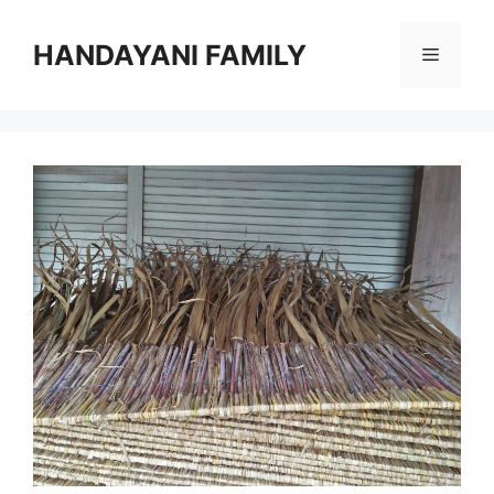
Langsung
ke
HANDAYANI FAMILY
Menu
isi