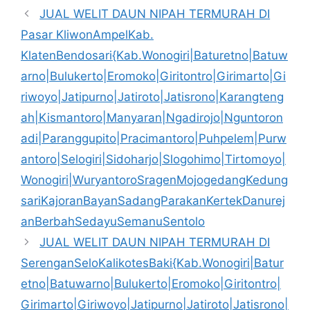
JUAL WELIT DAUN NIPAH TERMURAH DI
Pasar KliwonAmpelKab.
KlatenBendosari{Kab.Wonogiri|Baturetno|Batuw
arno|Bulukerto|Eromoko|Giritontro|Girimarto|Gi
riwoyo|Jatipurno|Jatiroto|Jatisrono|Karangteng
ah|Kismantoro|Manyaran|Ngadirojo|Nguntoron
adi|Paranggupito|Pracimantoro|Puhpelem|Purw
antoro|Selogiri|Sidoharjo|Slogohimo|Tirtomoyo|
Wonogiri|WuryantoroSragenMojogedangKedung
sariKajoranBayanSadangParakanKertekDanurej
anBerbahSedayuSemanuSentolo
JUAL WELIT DAUN NIPAH TERMURAH DI
SerenganSeloKalikotesBaki{Kab.Wonogiri|Batur
etno|Batuwarno|Bulukerto|Eromoko|Giritontro|
Girimarto|Giriwoyo|Jatipurno|Jatiroto|Jatisrono|