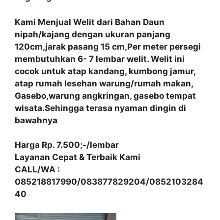
Kami Menjual Welit dari Bahan Daun
nipah/kajang dengan ukuran panjang
120cm,jarak pasang 15 cm,Per meter persegi
membutuhkan 6- 7 lembar welit. Welit ini
cocok untuk atap kandang, kumbong jamur,
atap rumah lesehan warung/rumah makan,
Gasebo,warung angkringan, gasebo tempat
wisata.Sehingga terasa nyaman dingin di
bawahnya
Harga Rp. 7.500;-/lembar
Layanan Cepat & Terbaik Kami
CALL/WA :
085218817990/083877829204/0852103284
40