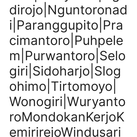
dirojo|Nguntoronad
i|Paranggupito|Pra
cimantoro|Puhpele
m|Purwantoro|Selo
giri|Sidoharjo|Slog
ohimo|Tirtomoyo|
Wonogiri|Wuryanto
roMondokanKerjoK
emirirejoWindusari