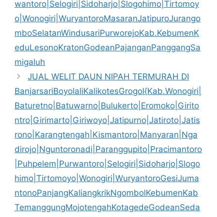
wantoro|Selogiri|Sidoharjo|Slogohimo|Tirtomoy
o|Wonogiri|WuryantoroMasaranJatipuroJurango
mboSelatanWindusariPurworejoKab.KebumenK
eduLesonoKratonGodeanPajanganPanggangSa
migaluh
JUAL WELIT DAUN NIPAH TERMURAH DI
BanjarsariBoyolaliKalikotesGrogol{Kab.Wonogiri|
Baturetno|Batuwarno|Bulukerto|Eromoko|Girito
ntro|Girimarto|Giriwoyo|Jatipurno|Jatiroto|Jatis
rono|Karangtengah|Kismantoro|Manyaran|Nga
dirojo|Nguntoronadi|Paranggupito|Pracimantoro
|Puhpelem|Purwantoro|Selogiri|Sidoharjo|Slogo
himo|Tirtomoyo|Wonogiri|WuryantoroGesiJuma
ntonoPanjangKaliangkrikNgombolKebumenKab
TemanggungMojotengahKotagedeGodeanSeda