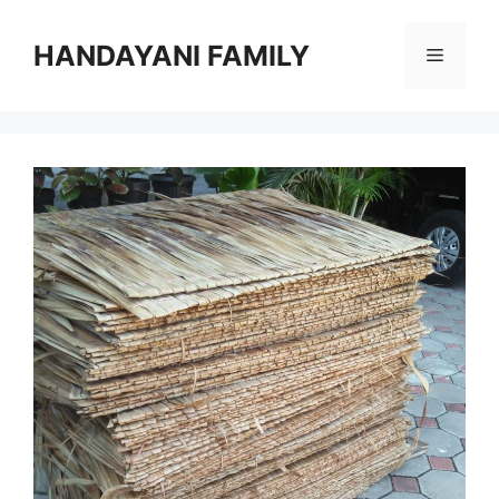
Langsung
ke
HANDAYANI FAMILY
Menu
isi