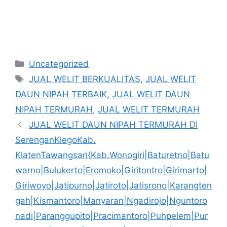
Kategori
Uncategorized
Tag
JUAL WELIT BERKUALITAS
,
JUAL WELIT
DAUN NIPAH TERBAIK
,
JUAL WELIT DAUN
NIPAH TERMURAH
,
JUAL WELIT TERMURAH
JUAL WELIT DAUN NIPAH TERMURAH DI
SerenganKlegoKab.
KlatenTawangsari{Kab.Wonogiri|Baturetno|Batu
warno|Bulukerto|Eromoko|Giritontro|Girimarto|
Giriwoyo|Jatipurno|Jatiroto|Jatisrono|Karangten
gah|Kismantoro|Manyaran|Ngadirojo|Nguntoro
nadi|Paranggupito|Pracimantoro|Puhpelem|Pur