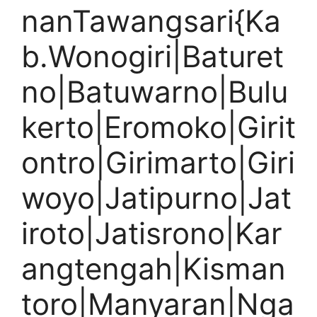
nanTawangsari{Ka
b.Wonogiri|Baturet
no|Batuwarno|Bulu
kerto|Eromoko|Girit
ontro|Girimarto|Giri
woyo|Jatipurno|Jat
iroto|Jatisrono|Kar
angtengah|Kisman
toro|Manyaran|Nga