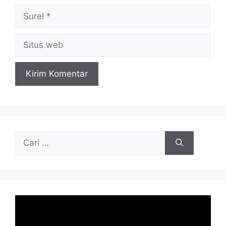
Surel
Situs
web
Cari
untuk: