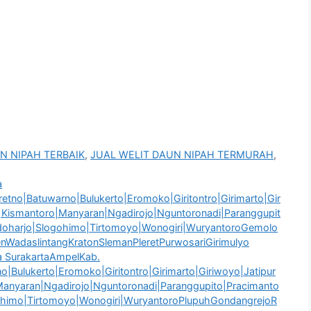
N NIPAH TERBAIK
,
JUAL WELIT DAUN NIPAH TERMURAH
,
a
etno|Batuwarno|Bulukerto|Eromoko|Giritontro|Girimarto|Gir
h|Kismantoro|Manyaran|Ngadirojo|Nguntoronadi|Paranggupit
idoharjo|Slogohimo|Tirtomoyo|Wonogiri|WuryantoroGemolo
WadaslintangKratonSlemanPleretPurwosariGirimulyo
SurakartaAmpelKab.
o|Bulukerto|Eromoko|Giritontro|Girimarto|Giriwoyo|Jatipur
|Manyaran|Ngadirojo|Nguntoronadi|Paranggupito|Pracimanto
gohimo|Tirtomoyo|Wonogiri|WuryantoroPlupuhGondangrejoR