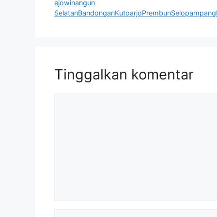
ejowinangun
SelatanBandonganKutoarjoPrembunSelopampang
Tinggalkan komentar
Komentar
Nama