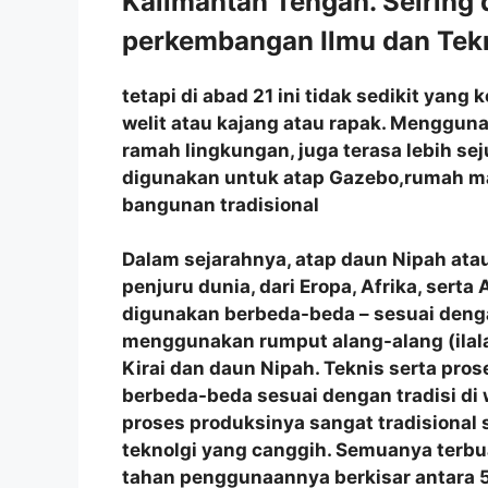
Kalimantan Tengah. Seiring
perkembangan Ilmu dan Tekn
tetapi di abad 21 ini tidak sedikit ya
welit atau kajang atau rapak. Menggun
ramah lingkungan, juga terasa lebih se
digunakan untuk atap Gazebo,rumah m
bangunan tradisional
Dalam sejarahnya, atap daun Nipah atau
penjuru dunia, dari Eropa, Afrika, sert
digunakan berbeda-beda – sesuai denga
menggunakan rumput alang-alang (ilala
Kirai dan daun Nipah. Teknis serta p
berbeda-beda sesuai dengan tradisi di
proses produksinya sangat tradisional
teknolgi yang canggih. Semuanya terbu
tahan penggunaannya berkisar antara 5