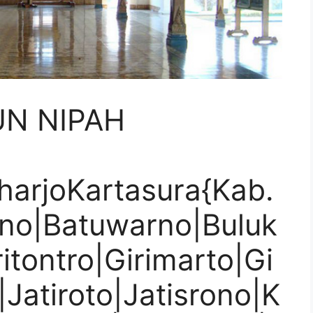
UN NIPAH
harjoKartasura{Kab.
tno|Batuwarno|Buluk
itontro|Girimarto|Gi
|Jatiroto|Jatisrono|K