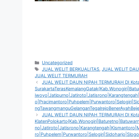
Kategori
Uncategorized
Tag
JUAL WELIT BERKUALITAS
,
JUAL WELIT DAU
JUAL WELIT TERMURAH
JUAL WELIT DAUN NIPAH TERMURAH DI Kot
SurakartaTerasKemalangGatak{Kab.Wonogiri|Batur
iwoyo|Jatipurno|Jatiroto|Jatisrono|Karangtenga
o|Pracimantoro|Puhpelem|Purwantoro|Selogiri|S
ngTawangmanguGelanganTegalrejoBenerAyahBejen
JUAL WELIT DAUN NIPAH TERMURAH DI Kota 
KlatenPolokarto{Kab.Wonogiri|Baturetno|Batuwarn
no|Jatiroto|Jatisrono|Karangtengah|Kismantoro
ro|Puhpelem|Purwantoro|Selogiri|Sidoharjo|Slo