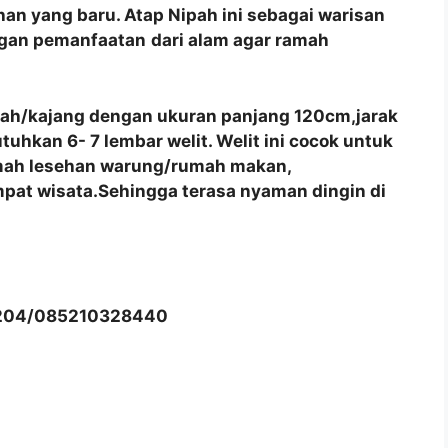
an yang baru. Atap Nipah ini sebagai warisan
ngan pemanfaatan
dari alam agar ramah
pah/kajang dengan ukuran panjang 120cm,jarak
hkan 6- 7 lembar welit. Welit ini cocok untuk
umah lesehan warung/rumah makan,
pat wisata.Sehingga terasa nyaman dingin di
204/085210328440