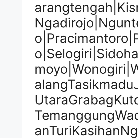
arangtengah|Ki
Ngadirojo|Ngunt
o|Pracimantoro|
o|Selogiri|Sidoh
moyo|Wonogiri|
alangTasikmadu
UtaraGrabagKut
TemanggungWad
anTuriKasihanN