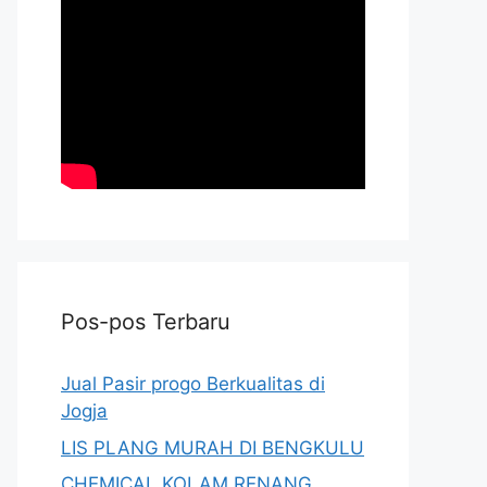
Pos-pos Terbaru
Jual Pasir progo Berkualitas di
Jogja
LIS PLANG MURAH DI BENGKULU
CHEMICAL KOLAM RENANG