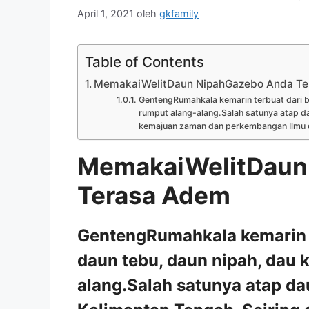
April 1, 2021
oleh
gkfamily
Table of Contents
MemakaiWelitDaun NipahGazebo Anda T
GentengRumahkala kemarin terbuat dari ba
rumput alang-alang.Salah satunya atap da
kemajuan zaman dan perkembangan Ilmu da
MemakaiWelitDaun
Terasa Adem
GentengRumahkala kemarin t
daun tebu, daun nipah, dau 
alang.Salah satunya atap da