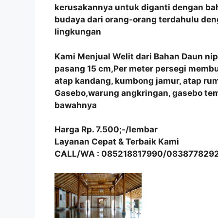
kerusakannya untuk diganti dengan bah
budaya dari orang-orang terdahulu de
lingkungan
Kami Menjual Welit dari Bahan Daun ni
pasang 15 cm,Per meter persegi membutu
atap kandang, kumbong jamur, atap r
Gasebo,warung angkringan, gasebo tem
bawahnya
Harga Rp. 7.500;-/lembar
Layanan Cepat & Terbaik Kami
CALL/WA : 085218817990/083877829