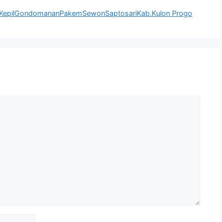
KepilGondomananPakemSewonSaptosariKab.Kulon Progo