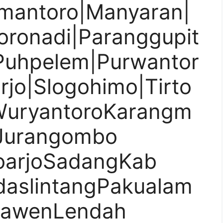
smantoro|Manyaran|
oronadi|Paranggupit
Puhpelem|Purwantor
arjo|Slogohimo|Tirto
WuryantoroKarangm
Jurangombo
oarjoSadangKab
aslintangPakualam
gawenLendah