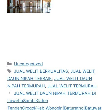
Kategori
Uncategorized
Tag
JUAL WELIT BERKUALITAS
,
JUAL WELIT
DAUN NIPAH TERBAIK
,
JUAL WELIT DAUN
NIPAH TERMURAH
,
JUAL WELIT TERMURAH
JUAL WELIT DAUN NIPAH TERMURAH DI
LawehaSambiKlaten
TengahGrogol{Kab.Wonogiri|Baturetno|Batuwar