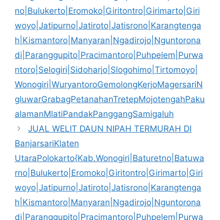
no|Bulukerto|Eromoko|Giritontro|Girimarto|Giri
woyo|Jatipurno|Jatiroto|Jatisrono|Karangtenga
h|Kismantoro|Manyaran|Ngadirojo|Nguntorona
di|Paranggupito|Pracimantoro|Puhpelem|Purwa
ntoro|Selogiri|Sidoharjo|Slogohimo|Tirtomoyo|
Wonogiri|WuryantoroGemolongKerjoMagersariN
gluwarGrabagPetanahanTretepMojotengahPaku
alamanMlatiPandakPanggangSamigaluh
JUAL WELIT DAUN NIPAH TERMURAH DI
BanjarsariKlaten
UtaraPolokarto{Kab.Wonogiri|Baturetno|Batuwa
rno|Bulukerto|Eromoko|Giritontro|Girimarto|Giri
woyo|Jatipurno|Jatiroto|Jatisrono|Karangtenga
h|Kismantoro|Manyaran|Ngadirojo|Nguntorona
di|Paranggupito|Pracimantoro|Puhpelem|Purwa