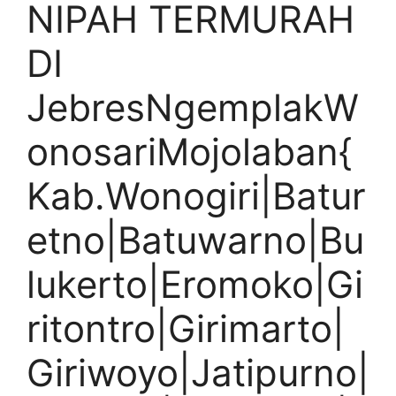
NIPAH TERMURAH
DI
JebresNgemplakW
onosariMojolaban{
Kab.Wonogiri|Batur
etno|Batuwarno|Bu
lukerto|Eromoko|Gi
ritontro|Girimarto|
Giriwoyo|Jatipurno|