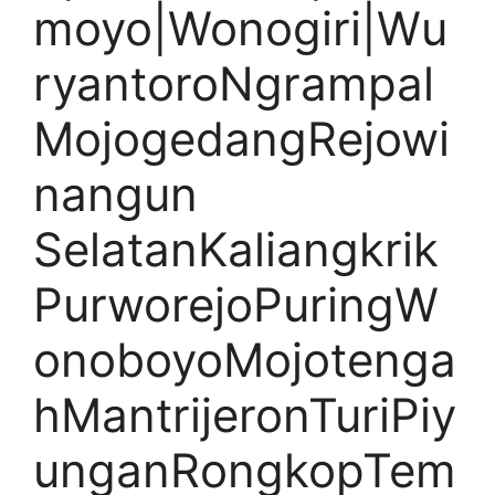
moyo|Wonogiri|Wu
ryantoroNgrampal
MojogedangRejowi
nangun
SelatanKaliangkrik
PurworejoPuringW
onoboyoMojotenga
hMantrijeronTuriPiy
unganRongkopTem