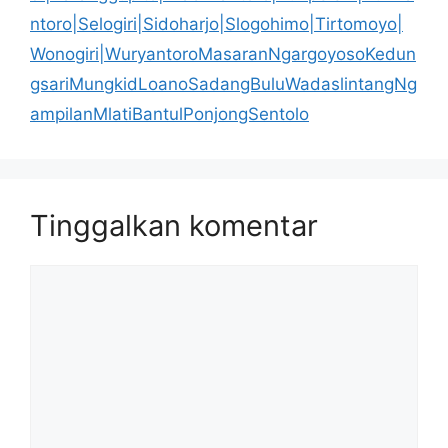
ntoro|Selogiri|Sidoharjo|Slogohimo|Tirtomoyo|
Wonogiri|WuryantoroMasaranNgargoyosoKedun
gsariMungkidLoanoSadangBuluWadaslintangNg
ampilanMlatiBantulPonjongSentolo
Tinggalkan komentar
Komentar