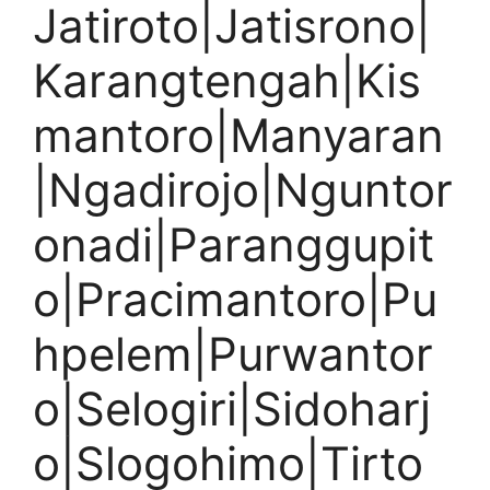
Jatiroto|Jatisrono|
Karangtengah|Kis
mantoro|Manyaran
|Ngadirojo|Nguntor
onadi|Paranggupit
o|Pracimantoro|Pu
hpelem|Purwantor
o|Selogiri|Sidoharj
o|Slogohimo|Tirto