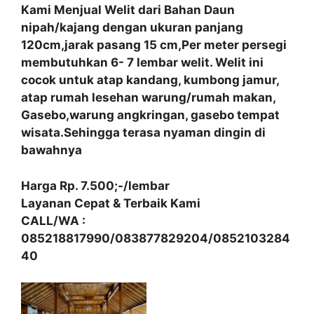
Kami Menjual Welit dari Bahan Daun
nipah/kajang dengan ukuran panjang
120cm,jarak pasang 15 cm,Per meter persegi
membutuhkan 6- 7 lembar welit. Welit ini
cocok untuk atap kandang, kumbong jamur,
atap rumah lesehan warung/rumah makan,
Gasebo,warung angkringan, gasebo tempat
wisata.Sehingga terasa nyaman dingin di
bawahnya
Harga Rp. 7.500;-/lembar
Layanan Cepat & Terbaik Kami
CALL/WA :
085218817990/083877829204/0852103284
40