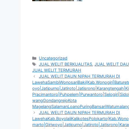
Kategori
Uncategorized
Tag
JUAL WELIT BERKUALITAS
,
JUAL WELIT DAU
JUAL WELIT TERMURAH
JUAL WELIT DAUN NIPAH TERMURAH DI
LawehaSambiWonosariBaki{Kab.Wonogiri|Baturetno
oyo|Jatipurno|Jatiroto|Jatisrono|Karangtengah|
Pracimantoro|Puhpelem|Purwantoro|Selogiri|Sid
wangGondangrejoKota
MagelangSalamanLoanoPuringBansariWatumalan
JUAL WELIT DAUN NIPAH TERMURAH DI
LawehaKab.BoyolaliKalikotesPolokarto{Kab.Wonogi
marto|Giriwoyo|Jatipurno|Jatiroto|Jatisrono|Ka