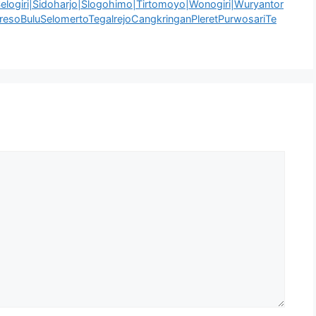
elogiri|Sidoharjo|Slogohimo|Tirtomoyo|Wonogiri|Wuryantor
esoBuluSelomertoTegalrejoCangkringanPleretPurwosariTe