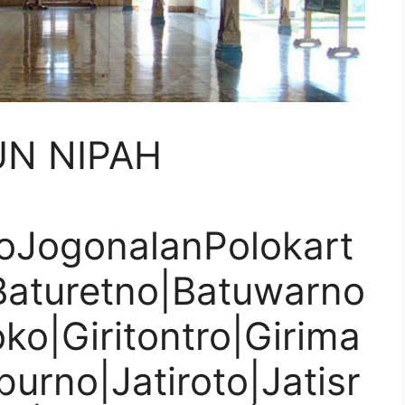
UN NIPAH
oJogonalanPolokart
Baturetno|Batuwarno
ko|Giritontro|Girima
purno|Jatiroto|Jatisr