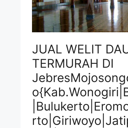
JUAL WELIT DA
TERMURAH DI
JebresMojosong
o{Kab.Wonogiri|
|Bulukerto|Eromo
rto|Giriwoyo|Jati