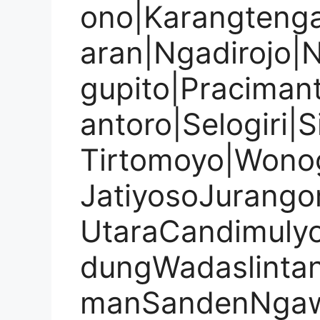
ono|Karangteng
aran|Ngadirojo|
gupito|Praciman
antoro|Selogiri|
Tirtomoyo|Wonog
JatiyosoJurang
UtaraCandimulyo
dungWadaslinta
manSandenNga