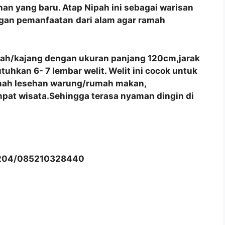
an yang baru. Atap Nipah ini sebagai warisan
ngan pemanfaatan
dari alam agar ramah
pah/kajang dengan ukuran panjang 120cm,jarak
hkan 6- 7 lembar welit. Welit ini cocok untuk
umah lesehan warung/rumah makan,
pat wisata.Sehingga terasa nyaman dingin di
204/085210328440