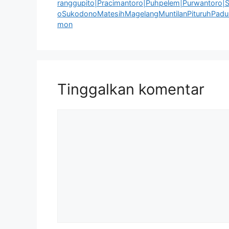
ranggupito|Pracimantoro|Puhpelem|Purwantoro|S
oSukodonoMatesihMagelangMuntilanPituruhPadur
mon
Tinggalkan komentar
Komentar