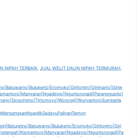
N NIPAH TERBAIK
,
JUAL WELIT DAUN NIPAH TERMURAH
,
|Batuwarno|Bulukerto|Eromoko|Giritontro|Girimarto|Giriw
Kismantoro|Manyaran|Ngadirojo|Nguntoronadi|Paranggupito|
oharjo|Slogohimo|Tirtomoyo|Wonogiri|WuryantoroSumberla
gMergangsanNgaglikSedayuPaliyanTemon
ri|Baturetno|Batuwarno|Bulukerto|Eromoko|Giritontro|Giri
rangtengah|Kismantoro|Manyaran|Ngadirojo|Nguntoronadi|Pa