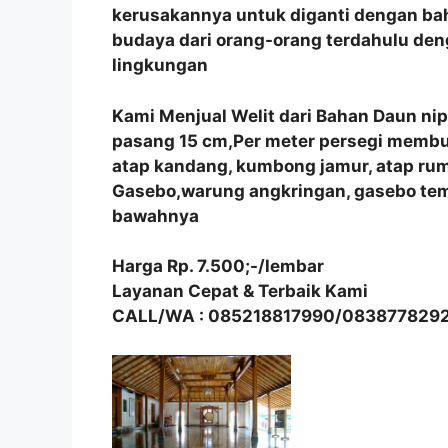
kerusakannya untuk diganti dengan bah
budaya dari orang-orang terdahulu de
lingkungan
Kami Menjual Welit dari Bahan Daun ni
pasang 15 cm,Per meter persegi membutu
atap kandang, kumbong jamur, atap r
Gasebo,warung angkringan, gasebo tem
bawahnya
Harga Rp. 7.500;-/lembar
Layanan Cepat & Terbaik Kami
CALL/WA : 085218817990/083877829