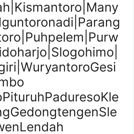
ah|Kismantoro|Many
Nguntoronadi|Parang
toro|Puhpelem|Purw
Sidoharjo|Slogohimo|
iri|WuryantoroGesi
ombo
PituruhPaduresoKle
ngGedongtengenSle
wenLendah