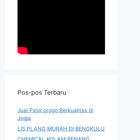
Pos-pos Terbaru
Jual Pasir progo Berkualitas di
Jogja
LIS PLANG MURAH DI BENGKULU
CHEMICAL KOLAM RENANG