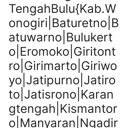
TengahBulu{Kab.W
onogiri|Baturetno|B
atuwarno|Bulukert
o|Eromoko|Giritont
ro|Girimarto|Giriwo
yo|Jatipurno|Jatiro
to|Jatisrono|Karan
gtengah|Kismantor
o|Manyaran|Ngadir