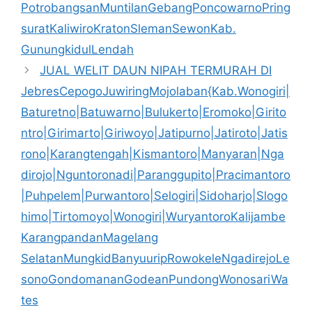
PotrobangsanMuntilanGebangPoncowarnoPring
suratKaliwiroKratonSlemanSewonKab.
GunungkidulLendah
JUAL WELIT DAUN NIPAH TERMURAH DI
JebresCepogoJuwiringMojolaban{Kab.Wonogiri|
Baturetno|Batuwarno|Bulukerto|Eromoko|Girito
ntro|Girimarto|Giriwoyo|Jatipurno|Jatiroto|Jatis
rono|Karangtengah|Kismantoro|Manyaran|Nga
dirojo|Nguntoronadi|Paranggupito|Pracimantoro
|Puhpelem|Purwantoro|Selogiri|Sidoharjo|Slogo
himo|Tirtomoyo|Wonogiri|WuryantoroKalijambe
KarangpandanMagelang
SelatanMungkidBanyuuripRowokeleNgadirejoLe
sonoGondomananGodeanPundongWonosariWa
tes