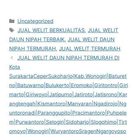
Kategori
Uncategorized
Tag
JUAL WELIT BERKUALITAS
,
JUAL WELIT
DAUN NIPAH TERBAIK
,
JUAL WELIT DAUN
NIPAH TERMURAH
,
JUAL WELIT TERMURAH
JUAL WELIT DAUN NIPAH TERMURAH DI
Kota
SurakartaCeperSukoharjo{Kab.Wonogiri|Baturet
no|Batuwarno|Bulukerto|Eromoko|Giritontro|Giri
marto|Giriwoyo|Jatipurno|Jatiroto|Jatisrono|Kar
angtengah|Kismantoro|Manyaran|Ngadirojo|Ng
untoronadi|Paranggupito|Pracimantoro|Puhpele
m|Purwantoro|Selogiri|Sidoharjo|Slogohimo|Tirt
omoyo|Wonogiri|WuryantoroSragenNgargoyoso