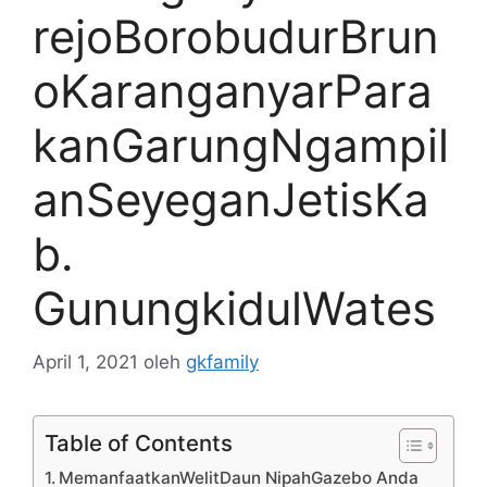
rejoBorobudurBrun
oKaranganyarPara
kanGarungNgampil
anSeyeganJetisKa
b.
GunungkidulWates
April 1, 2021
oleh
gkfamily
Table of Contents
MemanfaatkanWelitDaun NipahGazebo Anda