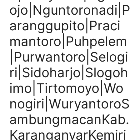
ojo|Nguntoronadi|P
aranggupito|Praci
mantoro|Puhpelem
|Purwantoro|Selogi
ri|Sidoharjo|Slogoh
imo|Tirtomoyo|Wo
nogiri|WuryantoroS
ambungmacanKab.
KaranganyarKemiri