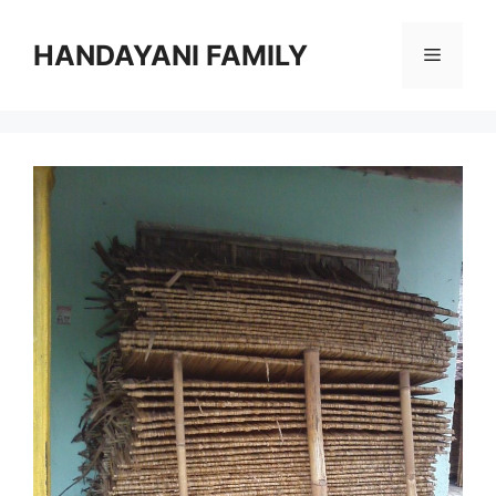
Langsung
ke
HANDAYANI FAMILY
Menu
isi