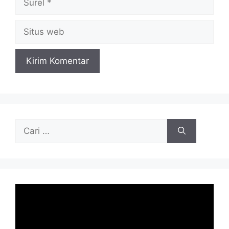
Situs
web
Cari
untuk: