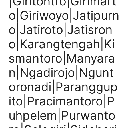
|Giritontro|Girimart
o|Giriwoyo|Jatipurn
o|Jatiroto|Jatisron
o|Karangtengah|Ki
smantoro|Manyara
n|Ngadirojo|Ngunt
oronadi|Paranggup
ito|Pracimantoro|P
uhpelem|Purwanto