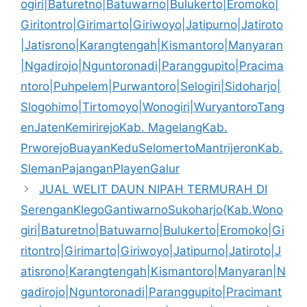
ogiri|Baturetno|Batuwarno|Bulukerto|Eromoko|
Giritontro|Girimarto|Giriwoyo|Jatipurno|Jatiroto
|Jatisrono|Karangtengah|Kismantoro|Manyaran
|Ngadirojo|Nguntoronadi|Paranggupito|Pracima
ntoro|Puhpelem|Purwantoro|Selogiri|Sidoharjo|
Slogohimo|Tirtomoyo|Wonogiri|WuryantoroTang
enJatenKemirirejoKab. MagelangKab.
PrworejoBuayanKeduSelomertoMantrijeronKab.
SlemanPajanganPlayenGalur
JUAL WELIT DAUN NIPAH TERMURAH DI
SerenganKlegoGantiwarnoSukoharjo{Kab.Wono
giri|Baturetno|Batuwarno|Bulukerto|Eromoko|Gi
ritontro|Girimarto|Giriwoyo|Jatipurno|Jatiroto|J
atisrono|Karangtengah|Kismantoro|Manyaran|N
gadirojo|Nguntoronadi|Paranggupito|Pracimant