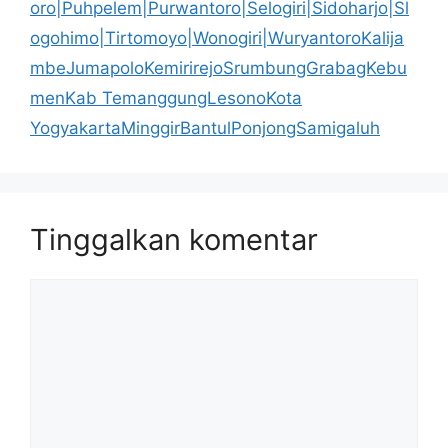
oro|Puhpelem|Purwantoro|Selogiri|Sidoharjo|Sl
ogohimo|Tirtomoyo|Wonogiri|WuryantoroKalija
mbeJumapoloKemirirejoSrumbungGrabagKebu
menKab TemanggungLesonoKota
YogyakartaMinggirBantulPonjongSamigaluh
Tinggalkan komentar
Komentar