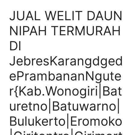
JUAL WELIT DAUN
NIPAH TERMURAH
DI
JebresKarangdged
ePrambananNgute
r{Kab.Wonogiri|Bat
uretno|Batuwarno|
Bulukerto|Eromoko