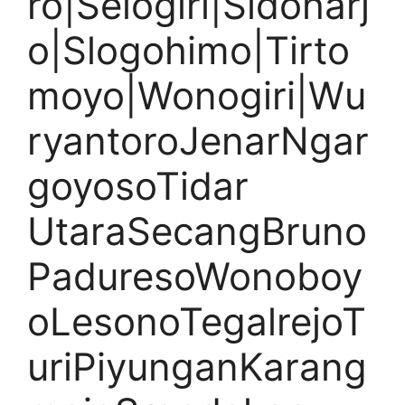
ro|Selogiri|Sidoharj
o|Slogohimo|Tirto
moyo|Wonogiri|Wu
ryantoroJenarNgar
goyosoTidar
UtaraSecangBruno
PaduresoWonoboy
oLesonoTegalrejoT
uriPiyunganKarang