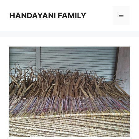
Langsung
ke
HANDAYANI FAMILY
Menu
isi