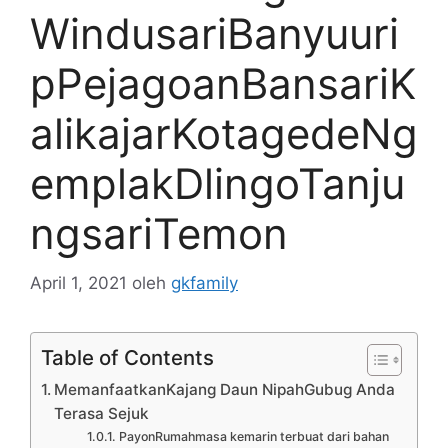
WindusariBanyuuri
pPejagoanBansariK
alikajarKotagedeNg
emplakDlingoTanju
ngsariTemon
April 1, 2021
oleh
gkfamily
Table of Contents
MemanfaatkanKajang Daun NipahGubug Anda
Terasa Sejuk
PayonRumahmasa kemarin terbuat dari bahan