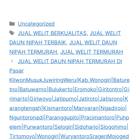
Kategori
Uncategorized
Tag
JUAL WELIT BERKUALITAS
,
JUAL WELIT
DAUN NIPAH TERBAIK
,
JUAL WELIT DAUN
NIPAH TERMURAH
,
JUAL WELIT TERMURAH
JUAL WELIT DAUN NIPAH TERMURAH DI
Pasar
KliwonMusukJuwiringWeru{Kab.Wonogiri|Bature
tno|Batuwarno|Bulukerto|Eromoko|Giritontro|Gi
rimarto|Giriwoyo|Jatipurno|Jatiroto|Jatisrono|K
arangtengah|Kismantoro|Manyaran|Ngadirojo|
Nguntoronadi|Paranggupito|Pracimantoro|Puhp
elem|Purwantoro|Selogiri|Sidoharjo|Slogohimo|
Tirtomoyo|Wonogiri|WuryantoroSragenMojoged