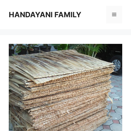
Langsung
ke
HANDAYANI FAMILY
Menu
isi