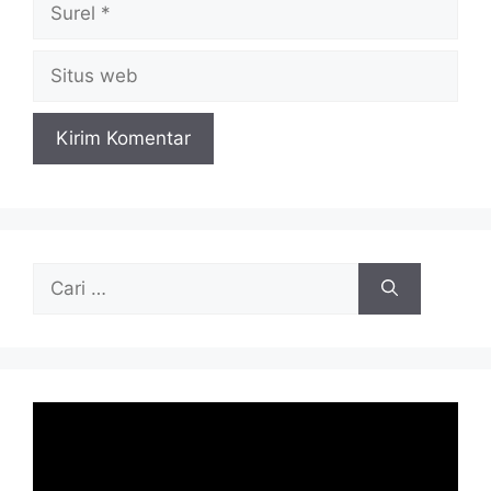
Surel
Situs
web
Cari
untuk: