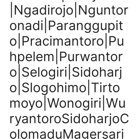
|Ngadirojo|Nguntor
onadi|Paranggupit
o|Pracimantoro|Pu
hpelem|Purwantor
o|Selogiri|Sidoharj
o|Slogohimo|Tirto
moyo|Wonogiri|Wu
ryantoroSidoharjoC
olomaduMagersari