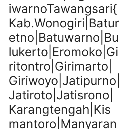
iwarnoTawangsari{
Kab.Wonogiri|Batur
etno|Batuwarno|Bu
lukerto|Eromoko|Gi
ritontro|Girimarto|
Giriwoyo|Jatipurno|
Jatiroto|Jatisrono|
Karangtengah|Kis
mantoro|Manyaran