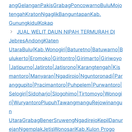
angGelanganPakisGrabagPoncowarnoBuluMojo
tengahKratonNgaglikBanguntapanKab.
GunungkidulKokap
JUAL WELIT DAUN NIPAH TERMURAH DI
JebresAndongKlaten
UtaraBulu{Kab.Wonogiri|Baturetno|Batuwarno|B
ulukerto|Eromoko|Giritontro|Girimarto|Giriwoyo
|Jatipurno|Jatiroto|Jatisrono|Karangtengah|Kis
mantoro|Manyaran|Ngadirojo|Nguntoronadi|Par
anggupito|Pracimantoro|Puhpelem|Purwantoro|
Selogiri|Sidoharjo|Slogohimo|Tirtomoyo|Wonogi
ri|WuryantoroPlupuhTawangmanguRejowinangu
n
UtaraGrabagBenerSruwengNgadirejoKepilDanur
ejanNgemplakJetisWonosariKab.Kulon Progo