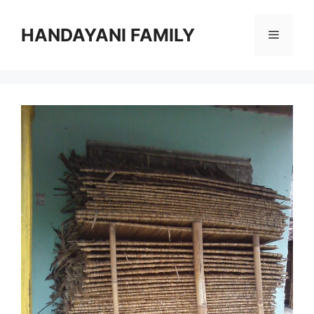
Langsung
ke
HANDAYANI FAMILY
Menu
isi