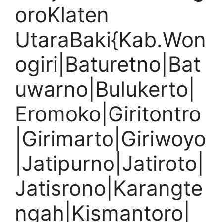
oroKlaten
UtaraBaki{Kab.Won
ogiri|Baturetno|Bat
uwarno|Bulukerto|
Eromoko|Giritontro
|Girimarto|Giriwoyo
|Jatipurno|Jatiroto|
Jatisrono|Karangte
ngah|Kismantoro|