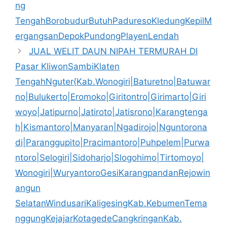
ng
TengahBorobudurButuhPaduresoKledungKepilM
ergangsanDepokPundongPlayenLendah
JUAL WELIT DAUN NIPAH TERMURAH DI
Pasar KliwonSambiKlaten
TengahNguter{Kab.Wonogiri|Baturetno|Batuwar
no|Bulukerto|Eromoko|Giritontro|Girimarto|Giri
woyo|Jatipurno|Jatiroto|Jatisrono|Karangtenga
h|Kismantoro|Manyaran|Ngadirojo|Nguntorona
di|Paranggupito|Pracimantoro|Puhpelem|Purwa
ntoro|Selogiri|Sidoharjo|Slogohimo|Tirtomoyo|
Wonogiri|WuryantoroGesiKarangpandanRejowin
angun
SelatanWindusariKaligesingKab.KebumenTema
nggungKejajarKotagedeCangkringanKab.