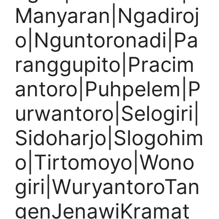
Manyaran|Ngadiroj
o|Nguntoronadi|Pa
ranggupito|Pracim
antoro|Puhpelem|P
urwantoro|Selogiri|
Sidoharjo|Slogohim
o|Tirtomoyo|Wono
giri|WuryantoroTan
genJenawiKramat