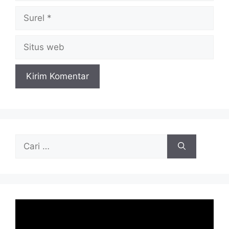
Surel
Situs
web
Cari
untuk: