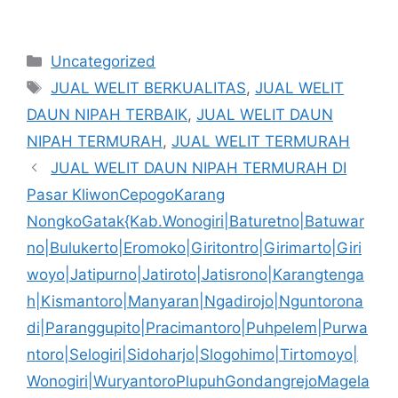
Kategori
Uncategorized
Tag
JUAL WELIT BERKUALITAS
,
JUAL WELIT
DAUN NIPAH TERBAIK
,
JUAL WELIT DAUN
NIPAH TERMURAH
,
JUAL WELIT TERMURAH
JUAL WELIT DAUN NIPAH TERMURAH DI
Pasar KliwonCepogoKarang
NongkoGatak{Kab.Wonogiri|Baturetno|Batuwar
no|Bulukerto|Eromoko|Giritontro|Girimarto|Giri
woyo|Jatipurno|Jatiroto|Jatisrono|Karangtenga
h|Kismantoro|Manyaran|Ngadirojo|Nguntorona
di|Paranggupito|Pracimantoro|Puhpelem|Purwa
ntoro|Selogiri|Sidoharjo|Slogohimo|Tirtomoyo|
Wonogiri|WuryantoroPlupuhGondangrejoMagela