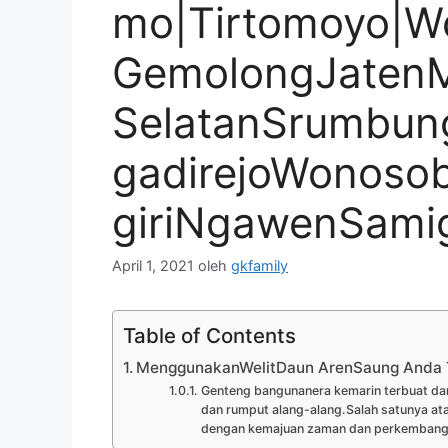
mo|Tirtomoyo|Wo
GemolongJaten
SelatanSrumbun
gadirejoWonoso
giriNgawenSami
April 1, 2021
oleh
gkfamily
Table of Contents
MenggunakanWelitDaun ArenSaung Anda
Genteng bangunanera kemarin terbuat dari
dan rumput alang-alang.Salah satunya ata
dengan kemajuan zaman dan perkembangan 