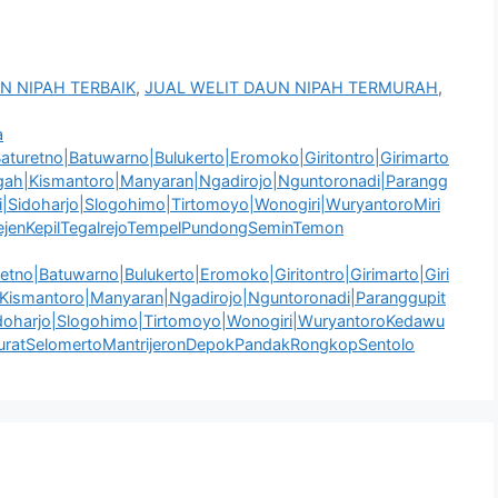
N NIPAH TERBAIK
,
JUAL WELIT DAUN NIPAH TERMURAH
,
a
turetno|Batuwarno|Bulukerto|Eromoko|Giritontro|Girimarto
engah|Kismantoro|Manyaran|Ngadirojo|Nguntoronadi|Parangg
i|Sidoharjo|Slogohimo|Tirtomoyo|Wonogiri|WuryantoroMiri
jenKepilTegalrejoTempelPundongSeminTemon
tno|Batuwarno|Bulukerto|Eromoko|Giritontro|Girimarto|Giri
|Kismantoro|Manyaran|Ngadirojo|Nguntoronadi|Paranggupit
idoharjo|Slogohimo|Tirtomoyo|Wonogiri|WuryantoroKedawu
uratSelomertoMantrijeronDepokPandakRongkopSentolo