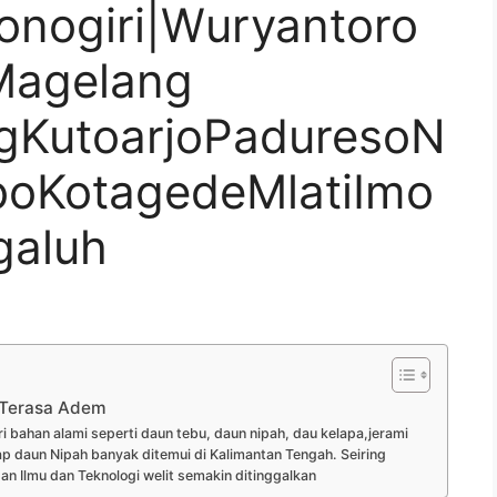
nogiri|Wuryantoro
Magelang
gKutoarjoPaduresoN
boKotagedeMlatiImo
galuh
 Terasa Adem
 bahan alami seperti daun tebu, daun nipah, dau kelapa,jerami
p daun Nipah banyak ditemui di Kalimantan Tengah. Seiring
Ilmu dan Teknologi welit semakin ditinggalkan