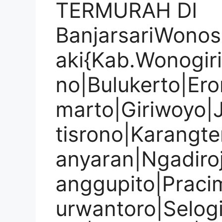
TERMURAH DI
BanjarsariWono
aki{Kab.Wonogir
no|Bulukerto|Ero
marto|Giriwoyo|J
tisrono|Karangt
anyaran|Ngadiro
anggupito|Praci
urwantoro|Selogi