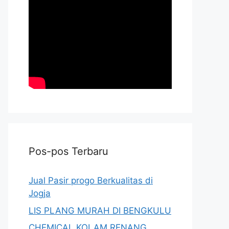
Pos-pos Terbaru
Jual Pasir progo Berkualitas di
Jogja
LIS PLANG MURAH DI BENGKULU
CHEMICAL KOLAM RENANG