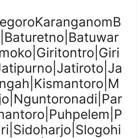
segoroKaranganomB
i|Baturetno|Batuwar
moko|Giritontro|Giri
atipurno|Jatiroto|Ja
engah|Kismantoro|M
jo|Nguntoronadi|Par
mantoro|Puhpelem|P
ri|Sidoharjo|Slogohi