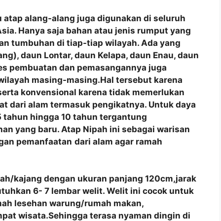
 atap alang-alang juga digunakan di seluruh
a Asia. Hanya saja bahan atau jenis rumput yang
n tumbuhan di tiap-tiap wilayah. Ada yang
ng), daun Lontar, daun Kelapa, daun Enau, daun
roses pembuatan dan pemasangannya juga
 wilayah masing-masing.Hal tersebut karena
 serta konvensional karena tidak memerlukan
at dari alam termasuk pengikatnya. Untuk daya
 tahun hingga 10 tahun tergantung
an yang baru. Atap Nipah ini sebagai warisan
ngan pemanfaatan
dari alam agar ramah
pah/kajang dengan ukuran panjang 120cm,jarak
hkan 6- 7 lembar welit. Welit ini cocok untuk
umah lesehan warung/rumah makan,
pat wisata.Sehingga terasa nyaman dingin di