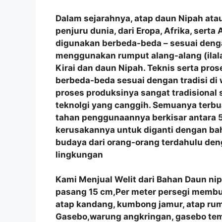
Dalam sejarahnya, atap daun Nipah atau
penjuru dunia, dari Eropa, Afrika, sert
digunakan berbeda-beda – sesuai denga
menggunakan rumput alang-alang (ilala
Kirai dan daun Nipah. Teknis serta p
berbeda-beda sesuai dengan tradisi di
proses produksinya sangat tradisional
teknolgi yang canggih. Semuanya terbu
tahan penggunaannya berkisar antara 5
kerusakannya untuk diganti dengan bah
budaya dari orang-orang terdahulu de
lingkungan
Kami Menjual Welit dari Bahan Daun ni
pasang 15 cm,Per meter persegi membutu
atap kandang, kumbong jamur, atap r
Gasebo,warung angkringan, gasebo tem