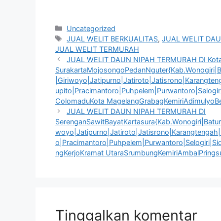
Kategori
Uncategorized
Tag
JUAL WELIT BERKUALITAS
,
JUAL WELIT DAU
JUAL WELIT TERMURAH
JUAL WELIT DAUN NIPAH TERMURAH DI Kot
SurakartaMojosongoPedanNguter{Kab.Wonogiri|Ba
|Giriwoyo|Jatipurno|Jatiroto|Jatisrono|Karangt
upito|Pracimantoro|Puhpelem|Purwantoro|Selogir
ColomaduKota MagelangGrabagKemiriAdimulyoBe
JUAL WELIT DAUN NIPAH TERMURAH DI
SerenganSawitBayatKartasura{Kab.Wonogiri|Bature
woyo|Jatipurno|Jatiroto|Jatisrono|Karangtengah
o|Pracimantoro|Puhpelem|Purwantoro|Selogiri|S
ngKerjoKramat UtaraSrumbungKemiriAmbalPrings
Tinggalkan komentar