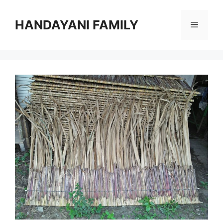
Langsung
ke
HANDAYANI FAMILY
Menu
isi