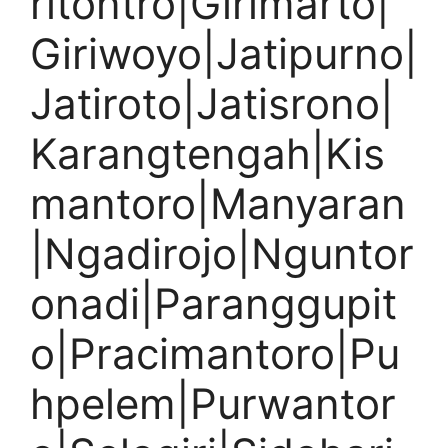
ritontro|Girimarto|
Giriwoyo|Jatipurno|
Jatiroto|Jatisrono|
Karangtengah|Kis
mantoro|Manyaran
|Ngadirojo|Nguntor
onadi|Paranggupit
o|Pracimantoro|Pu
hpelem|Purwantor