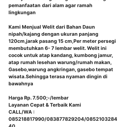
pemanfaatan
dari alam agar ramah
lingkungan
Kami Menjual Welit dari Bahan Daun
nipah/kajang dengan ukuran panjang
120cm,jarak pasang 15 cm,Per meter persegi
membutuhkan 6- 7 lembar welit. Welit ini
cocok untuk atap kandang, kumbong jamur,
atap rumah lesehan warung/rumah makan,
Gasebo,warung angkringan, gasebo tempat
wisata.Sehingga terasa nyaman dingin di
bawahnya
Harga Rp. 7.500;-/lembar
Layanan Cepat & Terbaik Kami
CALL/WA :
085218817990/083877829204/0852103284
40