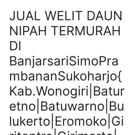
JUAL WELIT DAUN
NIPAH TERMURAH
DI
BanjarsariSimoPra
mbananSukoharjo{
Kab.Wonogiri|Batur
etno|Batuwarno|Bu
lukerto|Eromoko|Gi