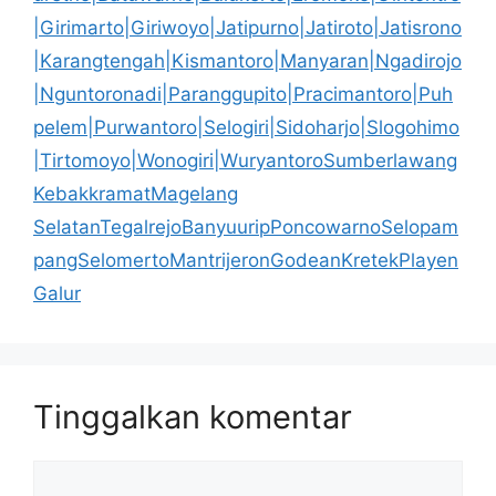
|Girimarto|Giriwoyo|Jatipurno|Jatiroto|Jatisrono
|Karangtengah|Kismantoro|Manyaran|Ngadirojo
|Nguntoronadi|Paranggupito|Pracimantoro|Puh
pelem|Purwantoro|Selogiri|Sidoharjo|Slogohimo
|Tirtomoyo|Wonogiri|WuryantoroSumberlawang
KebakkramatMagelang
SelatanTegalrejoBanyuuripPoncowarnoSelopam
pangSelomertoMantrijeronGodeanKretekPlayen
Galur
Tinggalkan komentar
Komentar