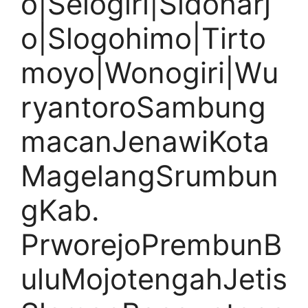
o|Selogiri|Sidoharj
o|Slogohimo|Tirto
moyo|Wonogiri|Wu
ryantoroSambung
macanJenawiKota
MagelangSrumbun
gKab.
PrworejoPrembunB
uluMojotengahJetis