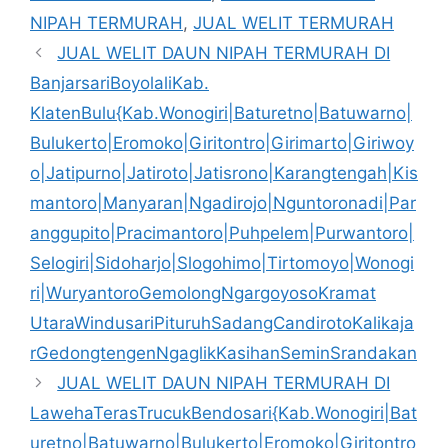
NIPAH TERMURAH
,
JUAL WELIT TERMURAH
JUAL WELIT DAUN NIPAH TERMURAH DI
BanjarsariBoyolaliKab.
KlatenBulu{Kab.Wonogiri|Baturetno|Batuwarno|
Bulukerto|Eromoko|Giritontro|Girimarto|Giriwoy
o|Jatipurno|Jatiroto|Jatisrono|Karangtengah|Kis
mantoro|Manyaran|Ngadirojo|Nguntoronadi|Par
anggupito|Pracimantoro|Puhpelem|Purwantoro|
Selogiri|Sidoharjo|Slogohimo|Tirtomoyo|Wonogi
ri|WuryantoroGemolongNgargoyosoKramat
UtaraWindusariPituruhSadangCandirotoKalikaja
rGedongtengenNgaglikKasihanSeminSrandakan
JUAL WELIT DAUN NIPAH TERMURAH DI
LawehaTerasTrucukBendosari{Kab.Wonogiri|Bat
uretno|Batuwarno|Bulukerto|Eromoko|Giritontro