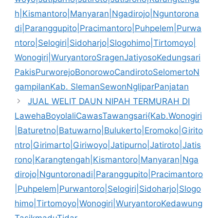
h|Kismantoro|Manyaran|Ngadirojo|Nguntorona
di|Paranggupito|Pracimantoro|Puhpelem|Purwa
ntoro|Selogiri|Sidoharjo|Slogohimo|Tirtomoyo|
Wonogiri|WuryantoroSragenJatiyosoKedungsari
PakisPurworejoBonorowoCandirotoSelomertoN
gampilanKab. SlemanSewonNgliparPanjatan
JUAL WELIT DAUN NIPAH TERMURAH DI
LawehaBoyolaliCawasTawangsari{Kab.Wonogiri
|Baturetno|Batuwarno|Bulukerto|Eromoko|Girito
ntro|Girimarto|Giriwoyo|Jatipurno|Jatiroto|Jatis
rono|Karangtengah|Kismantoro|Manyaran|Nga
dirojo|Nguntoronadi|Paranggupito|Pracimantoro
|Puhpelem|Purwantoro|Selogiri|Sidoharjo|Slogo
himo|Tirtomoyo|Wonogiri|WuryantoroKedawung