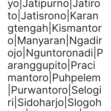
yo|Jatipurno|Jatiro
to|Jatisrono|Karan
gtengah|Kismantor
o|Manyaran|Ngadir
ojo|Nguntoronadi|P
aranggupito|Praci
mantoro|Puhpelem
|Purwantoro|Selogi
ri|Sidoharjo|Slogoh