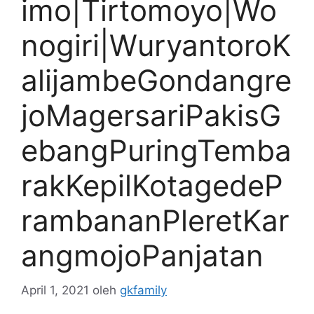
imo|Tirtomoyo|Wo
nogiri|WuryantoroK
alijambeGondangre
joMagersariPakisG
ebangPuringTemba
rakKepilKotagedeP
rambananPleretKar
angmojoPanjatan
April 1, 2021
oleh
gkfamily