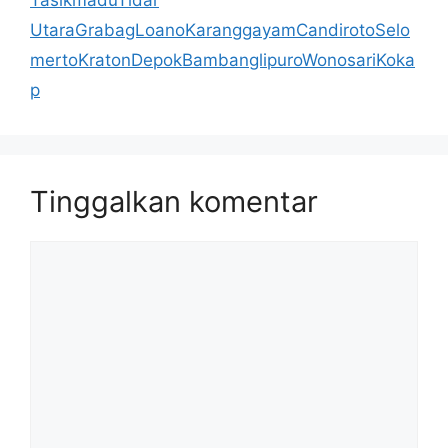
TasikmaduTidar
UtaraGrabagLoanoKaranggayamCandirotoSelo
mertoKratonDepokBambanglipuroWonosariKoka
p
Tinggalkan komentar
Komentar