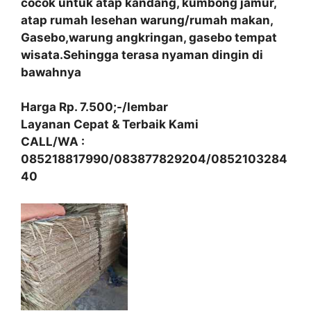
cocok untuk atap kandang, kumbong jamur,
atap rumah lesehan warung/rumah makan,
Gasebo,warung angkringan, gasebo tempat
wisata.Sehingga terasa nyaman dingin di
bawahnya
Harga Rp. 7.500;-/lembar
Layanan Cepat & Terbaik Kami
CALL/WA :
085218817990/083877829204/0852103284
40