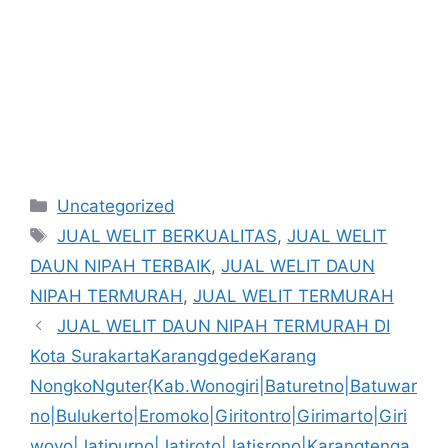
Kategori
Uncategorized
Tag
JUAL WELIT BERKUALITAS
,
JUAL WELIT
DAUN NIPAH TERBAIK
,
JUAL WELIT DAUN
NIPAH TERMURAH
,
JUAL WELIT TERMURAH
JUAL WELIT DAUN NIPAH TERMURAH DI
Kota SurakartaKarangdgedeKarang
NongkoNguter{Kab.Wonogiri|Baturetno|Batuwar
no|Bulukerto|Eromoko|Giritontro|Girimarto|Giri
woyo|Jatipurno|Jatiroto|Jatisrono|Karangtenga