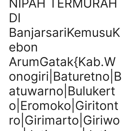
NIPAH TERMURAH
DI
BanjarsariKemusuK
ebon
ArumGatak{Kab.W
onogiri|Baturetno|B
atuwarno|Bulukert
o|Eromoko|Giritont
ro|Girimarto|Giriwo