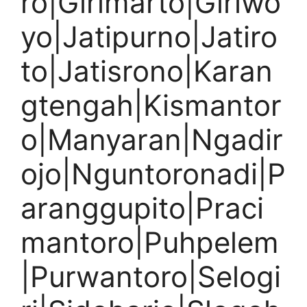
ro|Girimarto|Giriwo
yo|Jatipurno|Jatiro
to|Jatisrono|Karan
gtengah|Kismantor
o|Manyaran|Ngadir
ojo|Nguntoronadi|P
aranggupito|Praci
mantoro|Puhpelem
|Purwantoro|Selogi