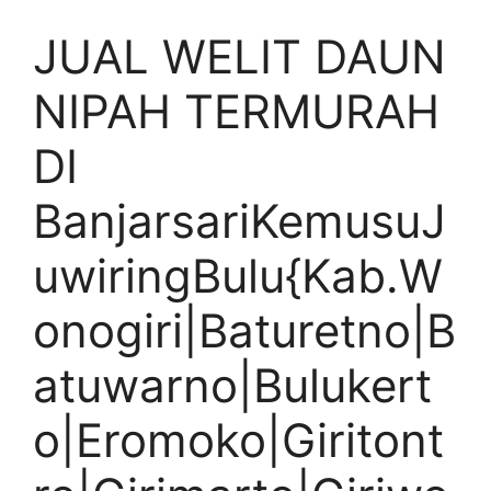
JUAL WELIT DAUN
NIPAH TERMURAH
DI
BanjarsariKemusuJ
uwiringBulu{Kab.W
onogiri|Baturetno|B
atuwarno|Bulukert
o|Eromoko|Giritont