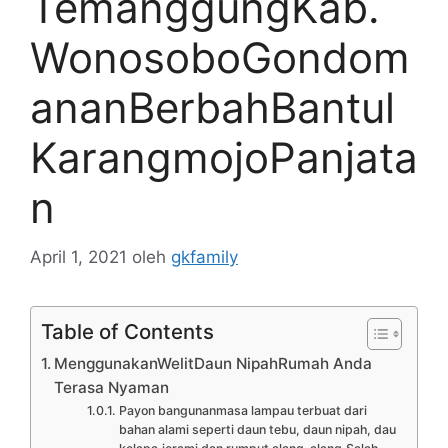
TemanggungKab.
WonosoboGondom
ananBerbahBantul
KarangmojoPanjata
n
April 1, 2021
oleh
gkfamily
Table of Contents
MenggunakanWelitDaun NipahRumah Anda
Terasa Nyaman
Payon bangunanmasa lampau terbuat dari
bahan alami seperti daun tebu, daun nipah, dau