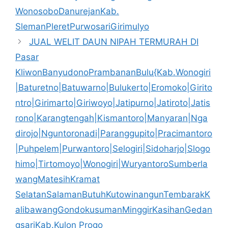
WonosoboDanurejanKab.
SlemanPleretPurwosariGirimulyo
JUAL WELIT DAUN NIPAH TERMURAH DI
Pasar
KliwonBanyudonoPrambananBulu{Kab.Wonogiri
|Baturetno|Batuwarno|Bulukerto|Eromoko|Girito
ntro|Girimarto|Giriwoyo|Jatipurno|Jatiroto|Jatis
rono|Karangtengah|Kismantoro|Manyaran|Nga
dirojo|Nguntoronadi|Paranggupito|Pracimantoro
|Puhpelem|Purwantoro|Selogiri|Sidoharjo|Slogo
himo|Tirtomoyo|Wonogiri|WuryantoroSumberla
wangMatesihKramat
SelatanSalamanButuhKutowinangunTembarakK
alibawangGondokusumanMinggirKasihanGedan
gsariKab.Kulon Progo