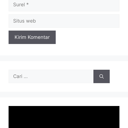
Surel
Situs
web
Cari
untuk: