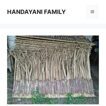
Langsung
ke
HANDAYANI FAMILY
Menu
isi