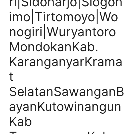
ri|Sidoharjo|Slogoh
imo|Tirtomoyo|Wo
nogiri|Wuryantoro
MondokanKab.
KaranganyarKrama
t
SelatanSawanganB
ayanKutowinangun
Kab