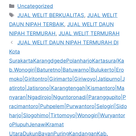
Kategori
Uncategorized
Tag
JUAL WELIT BERKUALITAS
,
JUAL WELIT
DAUN NIPAH TERBAIK
,
JUAL WELIT DAUN
NIPAH TERMURAH
,
JUAL WELIT TERMURAH
JUAL WELIT DAUN NIPAH TERMURAH DI
Kota
SurakartaKarangdgedePolanharjoKartasura{Ka
b.Wonogiri|Baturetno|Batuwarno|Bulukerto|Ero
moko|Giritontro|Girimarto|Giriwoyo|Jatipurno|J
atiroto|Jatisrono|Karangtengah|Kismantoro|Ma
nyaran|Ngadirojo|Nguntoronadi|Paranggupito|P
racimantoro|Puhpelem|Purwantoro|Selogiri|Sido
harjo|Slogohimo|Tirtomoyo|Wonogiri|Wuryantor
oPlupuhJenawiKramat
UtaraDukunBayanPuringKandanganKab.