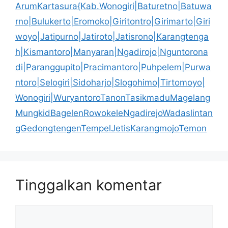
ArumKartasura{Kab.Wonogiri|Baturetno|Batuwa
rno|Bulukerto|Eromoko|Giritontro|Girimarto|Giri
woyo|Jatipurno|Jatiroto|Jatisrono|Karangtenga
h|Kismantoro|Manyaran|Ngadirojo|Nguntorona
di|Paranggupito|Pracimantoro|Puhpelem|Purwa
ntoro|Selogiri|Sidoharjo|Slogohimo|Tirtomoyo|
Wonogiri|WuryantoroTanonTasikmaduMagelang
MungkidBagelenRowokeleNgadirejoWadaslintan
gGedongtengenTempelJetisKarangmojoTemon
Tinggalkan komentar
Komentar