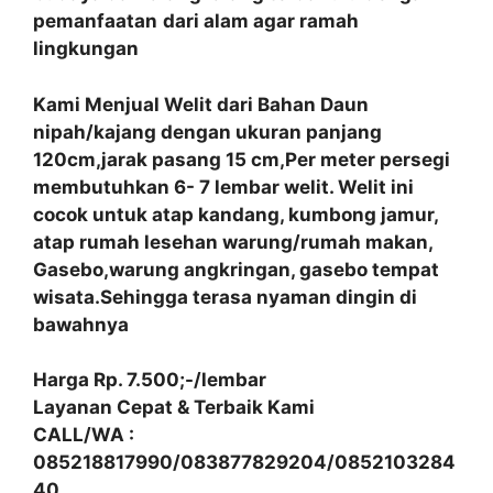
pemanfaatan
dari alam agar ramah
lingkungan
Kami Menjual Welit dari Bahan Daun
nipah/kajang dengan ukuran panjang
120cm,jarak pasang 15 cm,Per meter persegi
membutuhkan 6- 7 lembar welit. Welit ini
cocok untuk atap kandang, kumbong jamur,
atap rumah lesehan warung/rumah makan,
Gasebo,warung angkringan, gasebo tempat
wisata.Sehingga terasa nyaman dingin di
bawahnya
Harga Rp. 7.500;-/lembar
Layanan Cepat & Terbaik Kami
CALL/WA :
085218817990/083877829204/0852103284
40