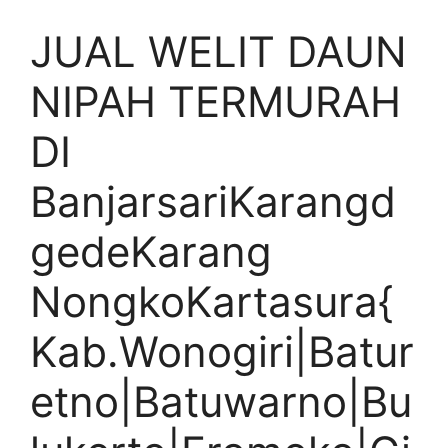
JUAL WELIT DAUN
NIPAH TERMURAH
DI
BanjarsariKarangd
gedeKarang
NongkoKartasura{
Kab.Wonogiri|Batur
etno|Batuwarno|Bu