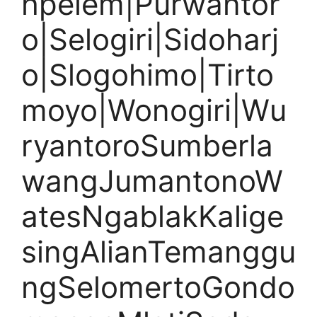
hpelem|Purwantor
o|Selogiri|Sidoharj
o|Slogohimo|Tirto
moyo|Wonogiri|Wu
ryantoroSumberla
wangJumantonoW
atesNgablakKalige
singAlianTemanggu
ngSelomertoGondo