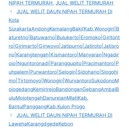
NIPAH TERMURAH
,
JUAL WELIT TERMURAH
JUAL WELIT DAUN NIPAH TERMURAH DI
Kota
SurakartaAndongKemalangBaki{Kab.Wonogiri|B
aturetno|Batuwarno|Bulukerto|Eromoko|Giritont
ro|Girimarto|Giriwoyo|Jatipurno|Jatiroto|Jatisro
no|Karangtengah|Kismantoro|Manyaran|Ngadir
ojo|Nguntoronadi|Paranggupito|Pracimantoro|P
uhpelem|Purwantoro|Selogiri|Sidoharjo|Slogohi
mo|Tirtomoyo|Wonogiri|WuryantoroSukodonoM
ojogedangKemirirejoBandonganGebangAmbalB
uluMojotengahDanurejanMlatiKab.
BantulPanggangKab.Kulon Progo
JUAL WELIT DAUN NIPAH TERMURAH DI
LawehaKarangdgedeKebon