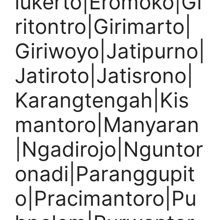
lukerto|Eromoko|Gi
ritontro|Girimarto|
Giriwoyo|Jatipurno|
Jatiroto|Jatisrono|
Karangtengah|Kis
mantoro|Manyaran
|Ngadirojo|Nguntor
onadi|Paranggupit
o|Pracimantoro|Pu