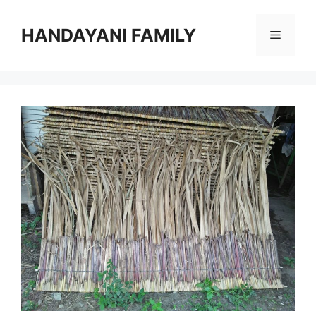
Langsung
ke
HANDAYANI FAMILY
Menu
isi