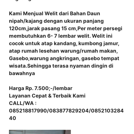
Kami Menjual Welit dari Bahan Daun
nipah/kajang dengan ukuran panjang
120cm,jarak pasang 15 cm,Per meter persegi
membutuhkan 6- 7 lembar welit. Welit ini
cocok untuk atap kandang, kumbong jamur,
atap rumah lesehan warung/rumah makan,
Gasebo,warung angkringan, gasebo tempat
wisata.Sehingga terasa nyaman dingin di
bawahnya
Harga Rp. 7.500;-/lembar
Layanan Cepat & Terbaik Kami
CALL/WA :
085218817990/083877829204/0852103284
40