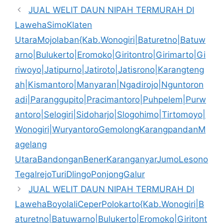
JUAL WELIT DAUN NIPAH TERMURAH DI
LawehaSimoKlaten
UtaraMojolaban{Kab.Wonogiri|Baturetno|Batuw
arno|Bulukerto|Eromoko|Giritontro|Girimarto|Gi
riwoyo|Jatipurno|Jatiroto|Jatisrono|Karangteng
ah|Kismantoro|Manyaran|Ngadirojo|Nguntoron
adi|Paranggupito|Pracimantoro|Puhpelem|Purw
antoro|Selogiri|Sidoharjo|Slogohimo|Tirtomoyo|
Wonogiri|WuryantoroGemolongKarangpandanM
agelang
UtaraBandonganBenerKaranganyarJumoLesono
TegalrejoTuriDlingoPonjongGalur
JUAL WELIT DAUN NIPAH TERMURAH DI
LawehaBoyolaliCeperPolokarto{Kab.Wonogiri|B
aturetno|Batuwarno|Bulukerto|Eromoko|Giritont