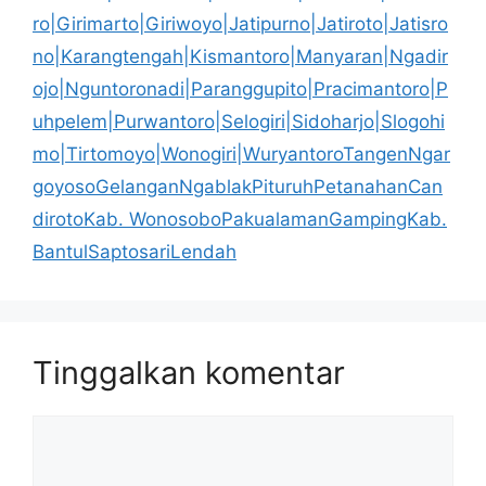
ro|Girimarto|Giriwoyo|Jatipurno|Jatiroto|Jatisro
no|Karangtengah|Kismantoro|Manyaran|Ngadir
ojo|Nguntoronadi|Paranggupito|Pracimantoro|P
uhpelem|Purwantoro|Selogiri|Sidoharjo|Slogohi
mo|Tirtomoyo|Wonogiri|WuryantoroTangenNgar
goyosoGelanganNgablakPituruhPetanahanCan
dirotoKab. WonosoboPakualamanGampingKab.
BantulSaptosariLendah
Tinggalkan komentar
Komentar