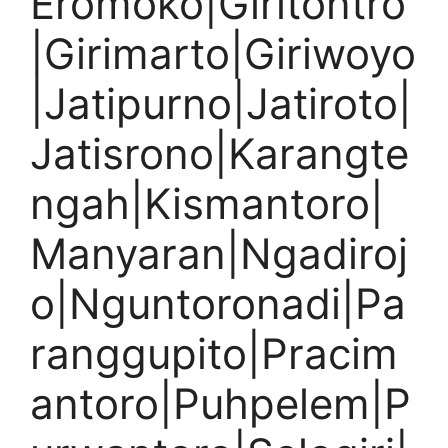
Eromoko|Giritontro
|Girimarto|Giriwoyo
|Jatipurno|Jatiroto|
Jatisrono|Karangte
ngah|Kismantoro|
Manyaran|Ngadiroj
o|Nguntoronadi|Pa
ranggupito|Pracim
antoro|Puhpelem|P