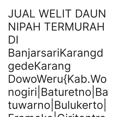
JUAL WELIT DAUN
NIPAH TERMURAH
DI
BanjarsariKarangd
gedeKarang
DowoWeru{Kab.Wo
nogiri|Baturetno|Ba
tuwarno|Bulukerto|