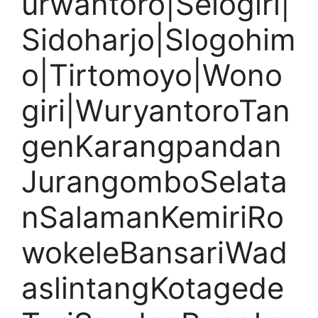
urwantoro|Selogiri|
Sidoharjo|Slogohim
o|Tirtomoyo|Wono
giri|WuryantoroTan
genKarangpandan
JurangomboSelata
nSalamanKemiriRo
wokeleBansariWad
aslintangKotagede