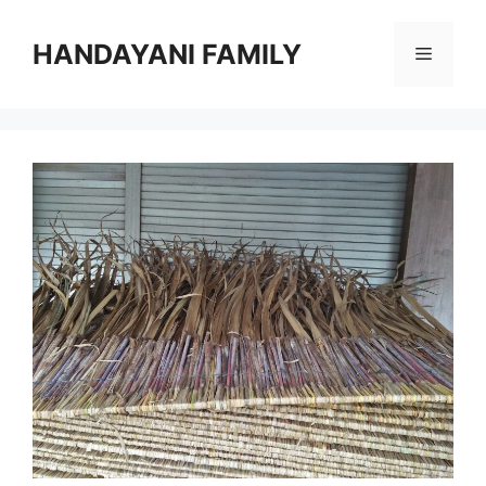
Langsung
ke
HANDAYANI FAMILY
Menu
isi