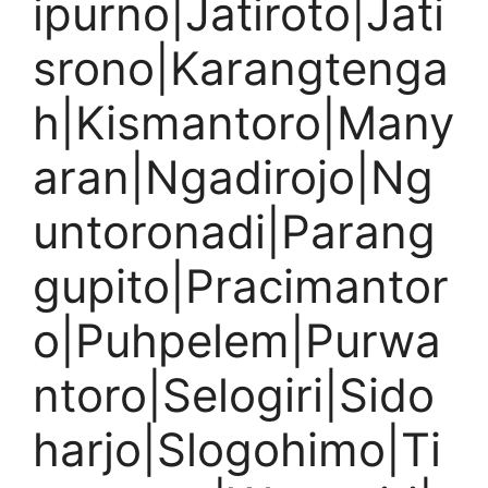
ipurno|Jatiroto|Jati
srono|Karangtenga
h|Kismantoro|Many
aran|Ngadirojo|Ng
untoronadi|Parang
gupito|Pracimantor
o|Puhpelem|Purwa
ntoro|Selogiri|Sido
harjo|Slogohimo|Ti