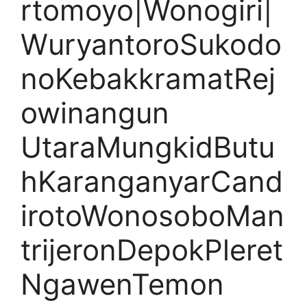
rtomoyo|Wonogiri|
WuryantoroSukodo
noKebakkramatRej
owinangun
UtaraMungkidButu
hKaranganyarCand
irotoWonosoboMan
trijeronDepokPleret
NgawenTemon