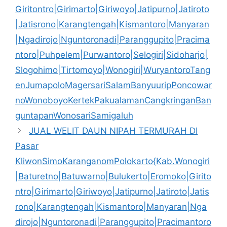
Giritontro|Girimarto|Giriwoyo|Jatipurno|Jatiroto
|Jatisrono|Karangtengah|Kismantoro|Manyaran
|Ngadirojo|Nguntoronadi|Paranggupito|Pracima
ntoro|Puhpelem|Purwantoro|Selogiri|Sidoharjo|
Slogohimo|Tirtomoyo|Wonogiri|WuryantoroTang
enJumapoloMagersariSalamBanyuuripPoncowar
noWonoboyoKertekPakualamanCangkringanBan
guntapanWonosariSamigaluh
JUAL WELIT DAUN NIPAH TERMURAH DI
Pasar
KliwonSimoKaranganomPolokarto{Kab.Wonogiri
|Baturetno|Batuwarno|Bulukerto|Eromoko|Girito
ntro|Girimarto|Giriwoyo|Jatipurno|Jatiroto|Jatis
rono|Karangtengah|Kismantoro|Manyaran|Nga
dirojo|Nguntoronadi|Paranggupito|Pracimantoro