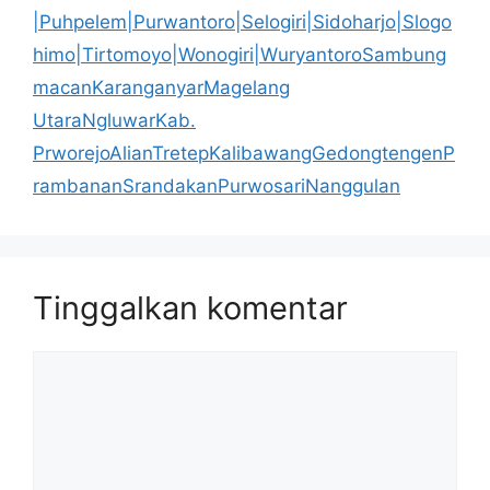
|Puhpelem|Purwantoro|Selogiri|Sidoharjo|Slogo
himo|Tirtomoyo|Wonogiri|WuryantoroSambung
macanKaranganyarMagelang
UtaraNgluwarKab.
PrworejoAlianTretepKalibawangGedongtengenP
rambananSrandakanPurwosariNanggulan
Tinggalkan komentar
Komentar