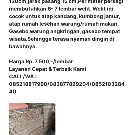
120cm,jarak pasang 15 cm,Per meter persegi
membutuhkan 6- 7 lembar welit. Welit ini
cocok untuk atap kandang, kumbong jamur,
atap rumah lesehan warung/rumah makan,
Gasebo,warung angkringan, gasebo tempat
wisata.Sehingga terasa nyaman dingin di
bawahnya
Harga Rp. 7.500;-/lembar
Layanan Cepat & Terbaik Kami
CALL/WA :
085218817990/083877829204/0852103284
40