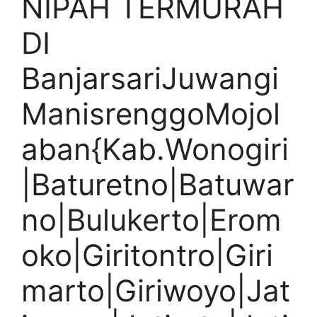
NIPAH TERMURAH
DI
BanjarsariJuwangi
ManisrenggoMojol
aban{Kab.Wonogiri
|Baturetno|Batuwar
no|Bulukerto|Erom
oko|Giritontro|Giri
marto|Giriwoyo|Jat