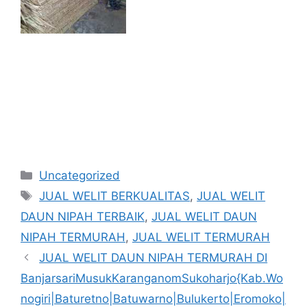
Kategori
Uncategorized
Tag
JUAL WELIT BERKUALITAS
,
JUAL WELIT
DAUN NIPAH TERBAIK
,
JUAL WELIT DAUN
NIPAH TERMURAH
,
JUAL WELIT TERMURAH
JUAL WELIT DAUN NIPAH TERMURAH DI
BanjarsariMusukKaranganomSukoharjo{Kab.Wo
nogiri|Baturetno|Batuwarno|Bulukerto|Eromoko|