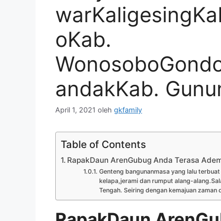
warKaligesingK
oKab.
WonosoboGond
andakKab. Gunu
April 1, 2021
oleh
gkfamily
Table of Contents
RapakDaun ArenGubug Anda Terasa Ade
Genteng bangunanmasa yang lalu terbuat d
kelapa,jerami dan rumput alang-alang.Sal
Tengah. Seiring dengan kemajuan zaman d
RapakDaun ArenGu