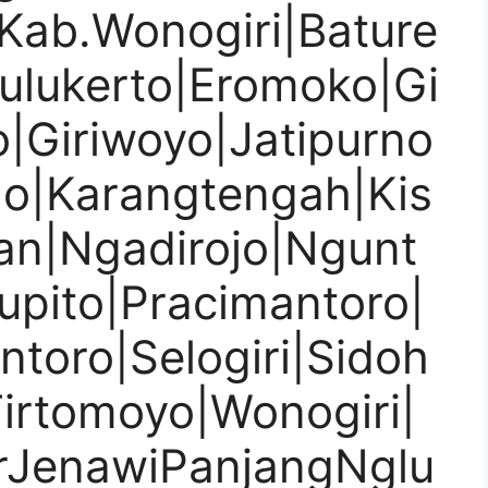
Kab.Wonogiri|Bature
ulukerto|Eromoko|Gi
to|Giriwoyo|Jatipurno
ono|Karangtengah|Kis
an|Ngadirojo|Ngunt
upito|Pracimantoro|
toro|Selogiri|Sidoh
Tirtomoyo|Wonogiri|
rJenawiPanjangNglu