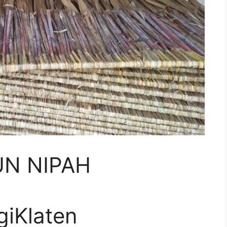
UN NIPAH
giKlaten