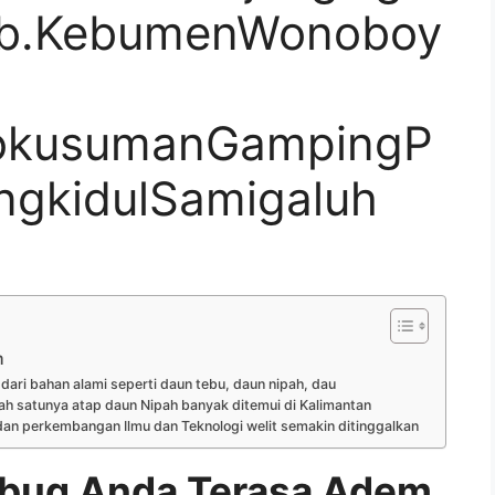
ab.KebumenWonoboy
okusumanGampingP
ngkidulSamigaluh
m
ari bahan alami seperti daun tebu, daun nipah, dau
ah satunya atap daun Nipah banyak ditemui di Kalimantan
an perkembangan Ilmu dan Teknologi welit semakin ditinggalkan
bug Anda Terasa Adem