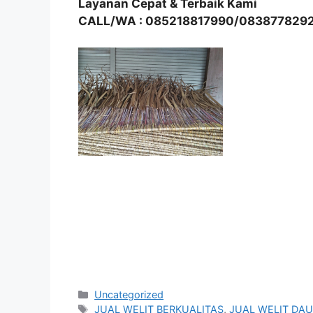
Layanan Cepat & Terbaik Kami
CALL/WA : 085218817990/083877829
Kategori
Uncategorized
Tag
JUAL WELIT BERKUALITAS
,
JUAL WELIT DAU