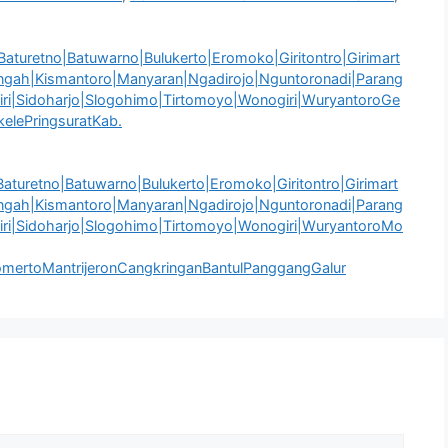
aturetno|Batuwarno|Bulukerto|Eromoko|Giritontro|Girimart
tengah|Kismantoro|Manyaran|Ngadirojo|Nguntoronadi|Parang
iri|Sidoharjo|Slogohimo|Tirtomoyo|Wonogiri|WuryantoroGe
lePringsuratKab.
aturetno|Batuwarno|Bulukerto|Eromoko|Giritontro|Girimart
tengah|Kismantoro|Manyaran|Ngadirojo|Nguntoronadi|Parang
iri|Sidoharjo|Slogohimo|Tirtomoyo|Wonogiri|WuryantoroMo
ertoMantrijeronCangkringanBantulPanggangGalur