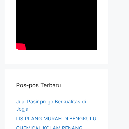
Pos-pos Terbaru
Jual Pasir progo Berkualitas di
Jogja
LIS PLANG MURAH DI BENGKULU
CHEMICAL KOLAM RENANG