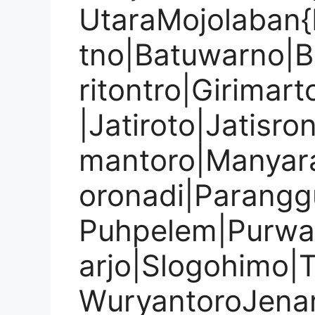
UtaraMojolaban{
tno|Batuwarno|B
ritontro|Girimar
|Jatiroto|Jatisr
mantoro|Manyar
oronadi|Parangg
Puhpelem|Purwan
arjo|Slogohimo|
WuryantoroJena