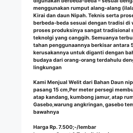
digunakan berbeda-beda – sesuai denga
menggunakan rumput alang-alang (ilala
Kirai dan daun Nipah. Teknis serta p
berbeda-beda sesuai dengan tradisi di
proses produksinya sangat tradisional
teknolgi yang canggih. Semuanya terbu
tahan penggunaannya berkisar antara 5
kerusakannya untuk diganti dengan bah
budaya dari orang-orang terdahulu de
lingkungan
Kami Menjual Welit dari Bahan Daun ni
pasang 15 cm,Per meter persegi membutu
atap kandang, kumbong jamur, atap r
Gasebo,warung angkringan, gasebo tem
bawahnya
Harga Rp. 7.500;-/lembar