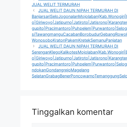
JUAL WELIT TERMURAH
JUAL WELIT DAUN NIPAH TERMURAH DI
BanjarsariSeloJogonalanMojolaban{Kab.Wonogiri|B
o|Giriwoyo|Jatipurno|Jatiroto|Jatisrono|Karang
gupito|Pracimantoro|Puhpelem|Purwantoro|Selog
siTawangmanguCacabanBorobudurGebangRowoke
WonosoboKratonPakemKretekSemanuPanjatan
JUAL WELIT DAUN NIPAH TERMURAH DI
SerenganKlegoKalikotesMojolaban{Kab.Wonogiri|B
o|Giriwoyo|Jatipurno|Jatiroto|Jatisrono|Karang
gupito|Pracimantoro|Puhpelem|Purwantoro|Selog
ndokanGondangrejoMagelang
SelatanGrabagBenerPoncowarnoTemanggungSelom
Tinggalkan komentar
Komentar