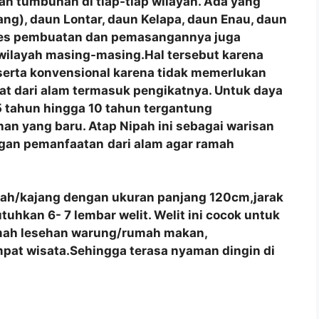
n tumbuhan di tiap-tiap wilayah. Ada yang
ng), daun Lontar, daun Kelapa, daun Enau, daun
roses pembuatan dan pemasangannya juga
 wilayah masing-masing.Hal tersebut karena
 serta konvensional karena tidak memerlukan
at dari alam termasuk pengikatnya. Untuk daya
 tahun hingga 10 tahun tergantung
an yang baru. Atap Nipah ini sebagai warisan
ngan pemanfaatan
dari alam agar ramah
pah/kajang dengan ukuran panjang 120cm,jarak
hkan 6- 7 lembar welit. Welit ini cocok untuk
umah lesehan warung/rumah makan,
pat wisata.Sehingga terasa nyaman dingin di