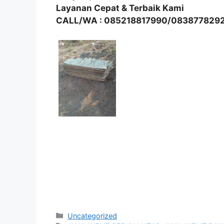
Layanan Cepat & Terbaik Kami
CALL/WA : 085218817990/083877829
Kategori
Uncategorized