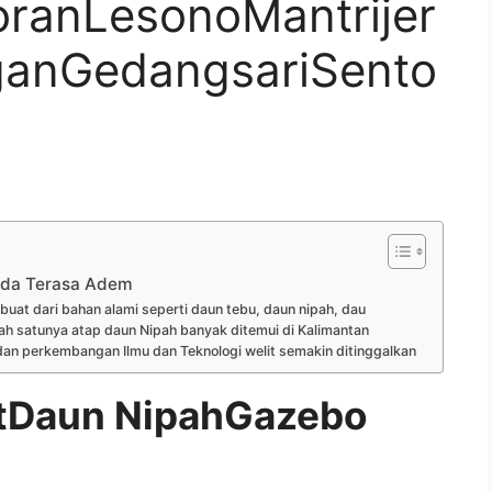
ranLesonoMantrijer
anGedangsariSento
da Terasa Adem
at dari bahan alami seperti daun tebu, daun nipah, dau
ah satunya atap daun Nipah banyak ditemui di Kalimantan
an perkembangan Ilmu dan Teknologi welit semakin ditinggalkan
tDaun NipahGazebo