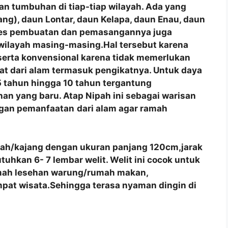
n tumbuhan di tiap-tiap wilayah. Ada yang
ng), daun Lontar, daun Kelapa, daun Enau, daun
roses pembuatan dan pemasangannya juga
 wilayah masing-masing.Hal tersebut karena
 serta konvensional karena tidak memerlukan
at dari alam termasuk pengikatnya. Untuk daya
 tahun hingga 10 tahun tergantung
an yang baru. Atap Nipah ini sebagai warisan
ngan pemanfaatan
dari alam agar ramah
pah/kajang dengan ukuran panjang 120cm,jarak
hkan 6- 7 lembar welit. Welit ini cocok untuk
umah lesehan warung/rumah makan,
pat wisata.Sehingga terasa nyaman dingin di