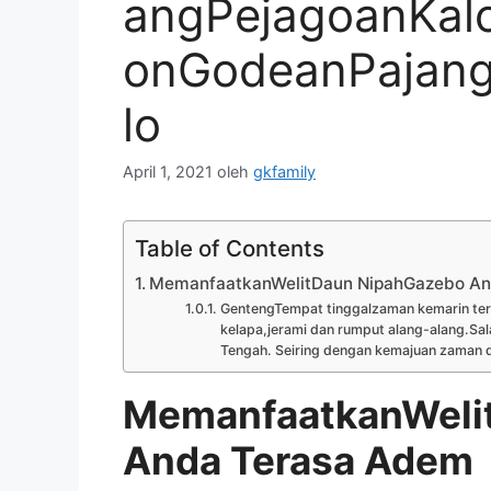
angPejagoanKalo
onGodeanPajang
lo
April 1, 2021
oleh
gkfamily
Table of Contents
MemanfaatkanWelitDaun NipahGazebo An
GentengTempat tinggalzaman kemarin terbu
kelapa,jerami dan rumput alang-alang.Sal
Tengah. Seiring dengan kemajuan zaman d
MemanfaatkanWeli
Anda Terasa Adem