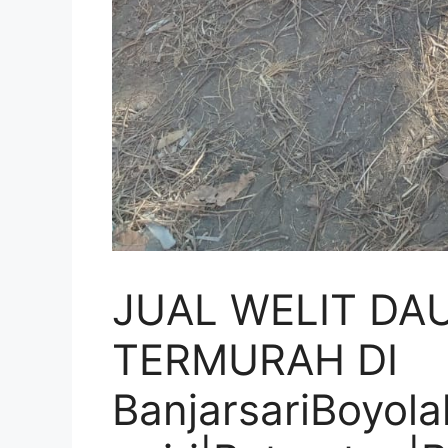
JUAL WELIT DA
TERMURAH DI
BanjarsariBoyol