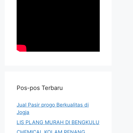
Pos-pos Terbaru
Jual Pasir progo Berkualitas di
Jogja
LIS PLANG MURAH DI BENGKULU
CHEMICAL KOLAM RENANG