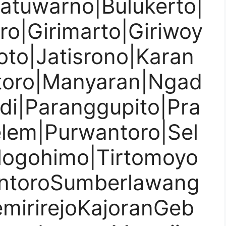
Batuwarno|Bulukerto|
ro|Girimarto|Giriwoy
roto|Jatisrono|Karan
toro|Manyaran|Ngad
di|Paranggupito|Pra
lem|Purwantoro|Sel
Slogohimo|Tirtomoyo
antoroSumberlawang
irirejoKajoranGeb