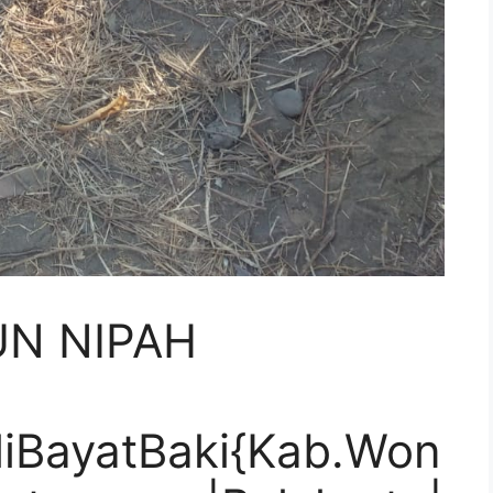
UN NIPAH
aliBayatBaki{Kab.Won