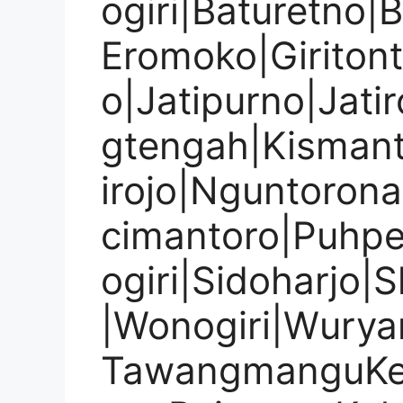
ogiri|Baturetno|
Eromoko|Giritont
o|Jatipurno|Jati
gtengah|Kisman
irojo|Nguntorona
cimantoro|Puhpe
ogiri|Sidoharjo|
|Wonogiri|Wury
TawangmanguKem